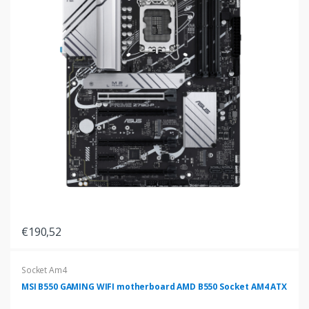
€190,52
Socket Am4
MSI B550 GAMING WIFI motherboard AMD B550 Socket AM4 ATX