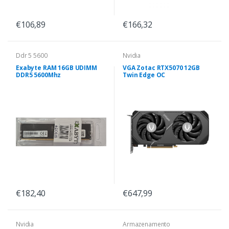
€106,89
€166,32
Ddr 5 5600
Nvidia
Exabyte RAM 16GB UDIMM
VGA Zotac RTX5070 12GB
DDR5 5600Mhz
Twin Edge OC
€182,40
€647,99
Nvidia
Armazenamento