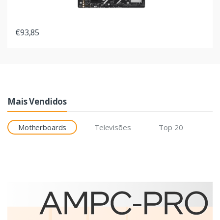
€93,85
Mais Vendidos
Motherboards
Televisões
Top 20
Etiquetas
Brother BCS-1J074102-121
etiqueta para impressão