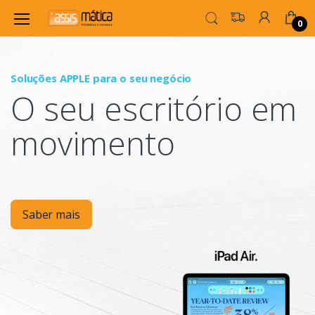
0
Soluções APPLE para o seu negócio
P
O seu escritório em
Mo
movimento
Saber mais