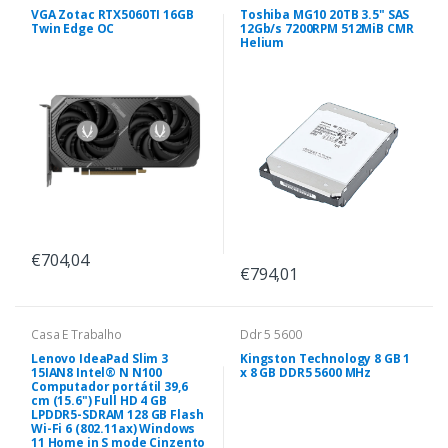
VGA Zotac RTX5060TI 16GB
Toshiba MG10 20TB 3.5" SAS
Twin Edge OC
12Gb/s 7200RPM 512MiB CMR
Helium
€704,04
€794,01
Casa E Trabalho
Ddr 5 5600
Lenovo IdeaPad Slim 3
Kingston Technology 8 GB 1
15IAN8 Intel® N N100
x 8 GB DDR5 5600 MHz
Computador portátil 39,6
cm (15.6") Full HD 4 GB
LPDDR5-SDRAM 128 GB Flash
Wi-Fi 6 (802.11ax) Windows
11 Home in S mode Cinzento