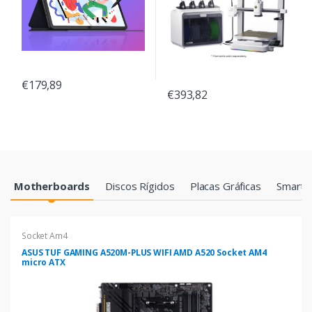
€179,89
€393,82
Products Grid
Motherboards
Discos Rígidos
Placas Gráficas
Smartp
Socket Am4
ASUS TUF GAMING A520M-PLUS WIFI AMD A520 Socket AM4
micro ATX