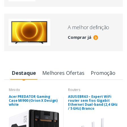
A melhor definição
Comprar já
Destaque
Melhores Ofertas
Promoção
Mini-itx
Routers
Acer PREDATOR Gaming
ASUS EBR63 – Expert WiFi
Case MI900 (Orion X Design)
router sem fios Gigabit
white
Ethernet Dual-band (2,4 GHz
/ 5 GHz) Branco