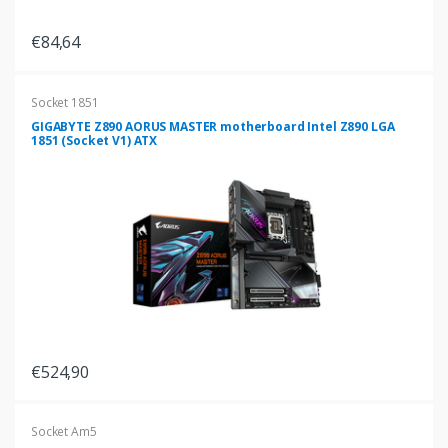
€84,64
Socket 1851
GIGABYTE Z890 AORUS MASTER motherboard Intel Z890 LGA
1851 (Socket V1) ATX
€524,90
Socket Am5