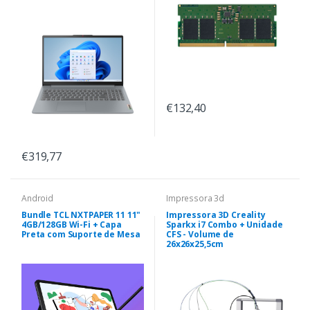
€132,40
€319,77
Android
Impressora 3d
Bundle TCL NXTPAPER 11 11"
Impressora 3D Creality
4GB/128GB Wi-Fi + Capa
Sparkx i7 Combo + Unidade
Preta com Suporte de Mesa
CFS - Volume de
26x26x25,5cm