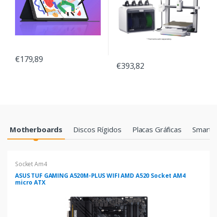
€179,89
€393,82
Products Grid
Motherboards
Discos Rígidos
Placas Gráficas
Smartp
Socket Am4
ASUS TUF GAMING A520M-PLUS WIFI AMD A520 Socket AM4
micro ATX