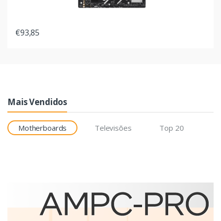
€93,85
Mais Vendidos
Motherboards
Televisões
Top 20
Etiquetas
Brother BCS-1J074102-121
etiqueta para impressão