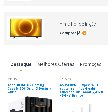
A melhor definição
Comprar já
Destaque
Melhores Ofertas
Promoção
Mini-itx
Routers
Acer PREDATOR Gaming
ASUS EBR63 – Expert WiFi
Case MI900 (Orion X Design)
router sem fios Gigabit
white
Ethernet Dual-band (2,4 GHz
/ 5 GHz) Branco