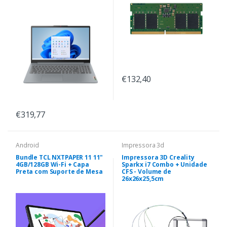
€132,40
€319,77
Android
Impressora 3d
Bundle TCL NXTPAPER 11 11"
Impressora 3D Creality
4GB/128GB Wi-Fi + Capa
Sparkx i7 Combo + Unidade
Preta com Suporte de Mesa
CFS - Volume de
26x26x25,5cm