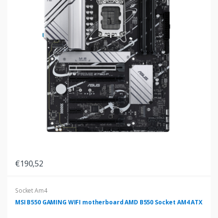
€190,52
Socket Am4
MSI B550 GAMING WIFI motherboard AMD B550 Socket AM4 ATX