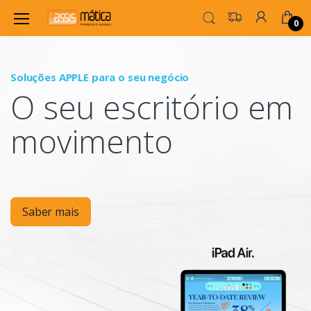
0
Soluções APPLE para o seu negócio
P
O seu escritório em
Mo
movimento
Saber mais