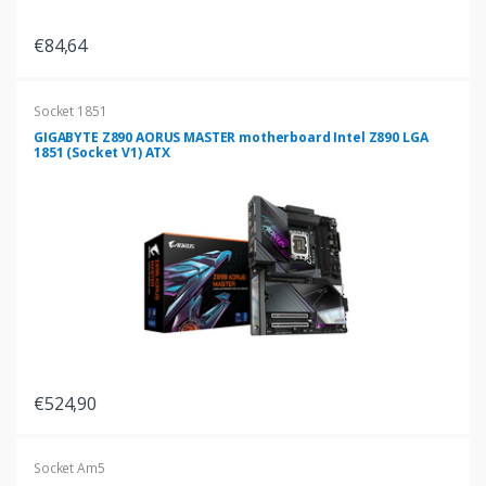
€84,64
Socket 1851
GIGABYTE Z890 AORUS MASTER motherboard Intel Z890 LGA
1851 (Socket V1) ATX
€524,90
Socket Am5