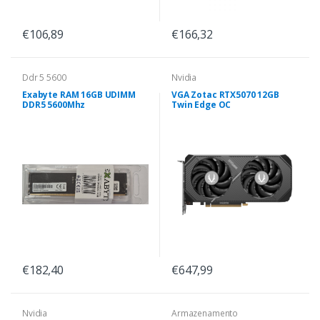
€106,89
€166,32
Ddr 5 5600
Nvidia
Exabyte RAM 16GB UDIMM
VGA Zotac RTX5070 12GB
DDR5 5600Mhz
Twin Edge OC
€182,40
€647,99
Nvidia
Armazenamento