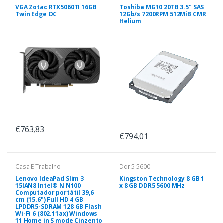
VGA Zotac RTX5060TI 16GB
Toshiba MG10 20TB 3.5" SAS
Twin Edge OC
12Gb/s 7200RPM 512MiB CMR
Helium
€763,83
€794,01
Casa E Trabalho
Ddr 5 5600
Lenovo IdeaPad Slim 3
Kingston Technology 8 GB 1
15IAN8 Intel® N N100
x 8 GB DDR5 5600 MHz
Computador portátil 39,6
cm (15.6") Full HD 4 GB
LPDDR5-SDRAM 128 GB Flash
Wi-Fi 6 (802.11ax) Windows
11 Home in S mode Cinzento