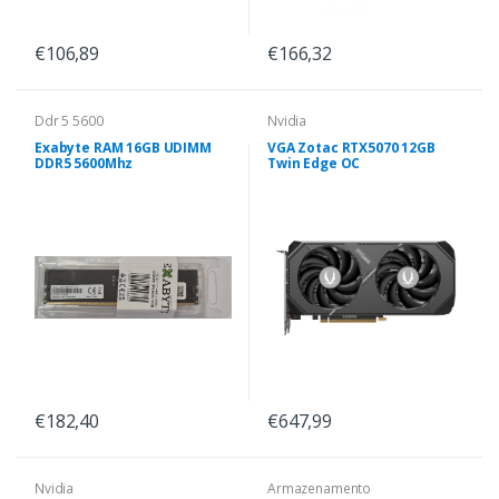
€106,89
€166,32
Ddr 5 5600
Nvidia
Exabyte RAM 16GB UDIMM
VGA Zotac RTX5070 12GB
DDR5 5600Mhz
Twin Edge OC
€182,40
€647,99
Nvidia
Armazenamento