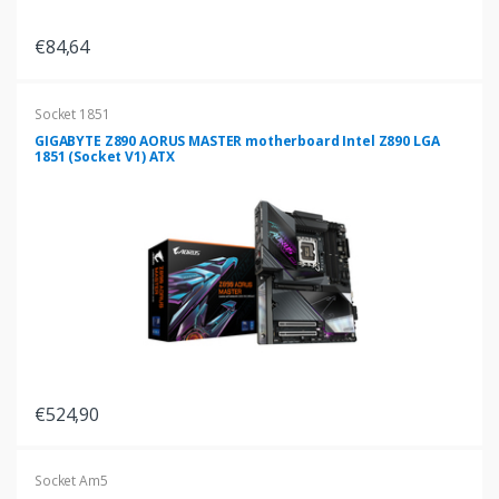
€84,64
Socket 1851
GIGABYTE Z890 AORUS MASTER motherboard Intel Z890 LGA
1851 (Socket V1) ATX
€524,90
Socket Am5