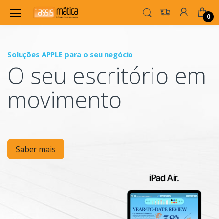
0
Soluções APPLE para o seu negócio
P
O seu escritório em
Mo
movimento
Saber mais