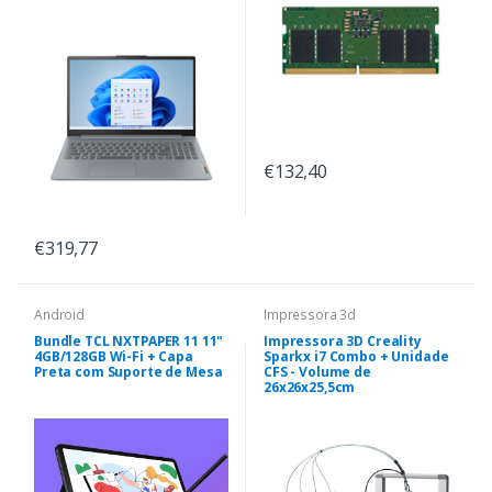
€132,40
€319,77
Android
Impressora 3d
Bundle TCL NXTPAPER 11 11"
Impressora 3D Creality
4GB/128GB Wi-Fi + Capa
Sparkx i7 Combo + Unidade
Preta com Suporte de Mesa
CFS - Volume de
26x26x25,5cm