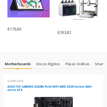
€179,89
€393,82
Products Grid
Motherboards
Discos Rígidos
Placas Gráficas
Smartp
Socket Am4
ASUS TUF GAMING A520M-PLUS WIFI AMD A520 Socket AM4
micro ATX