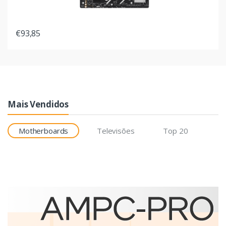
€93,85
Mais Vendidos
Motherboards
Televisões
Top 20
Etiquetas
Brother BCS-1J074102-121
etiqueta para impressão