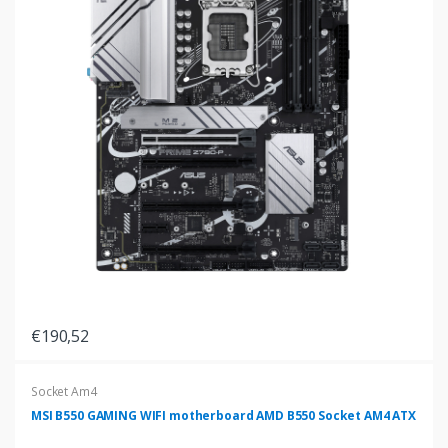
€190,52
Socket Am4
MSI B550 GAMING WIFI motherboard AMD B550 Socket AM4 ATX