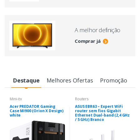
A melhor definição
Comprar já
Destaque
Melhores Ofertas
Promoção
Mini-itx
Routers
Acer PREDATOR Gaming
ASUS EBR63 – Expert WiFi
Case MI900 (Orion X Design)
router sem fios Gigabit
white
Ethernet Dual-band (2,4 GHz
/ 5 GHz) Branco