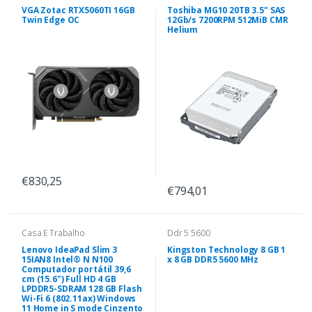
VGA Zotac RTX5060TI 16GB
Toshiba MG10 20TB 3.5" SAS
Twin Edge OC
12Gb/s 7200RPM 512MiB CMR
Helium
€830,25
€794,01
Casa E Trabalho
Ddr 5 5600
Lenovo IdeaPad Slim 3
Kingston Technology 8 GB 1
15IAN8 Intel® N N100
x 8 GB DDR5 5600 MHz
Computador portátil 39,6
cm (15.6") Full HD 4 GB
LPDDR5-SDRAM 128 GB Flash
Wi-Fi 6 (802.11ax) Windows
11 Home in S mode Cinzento