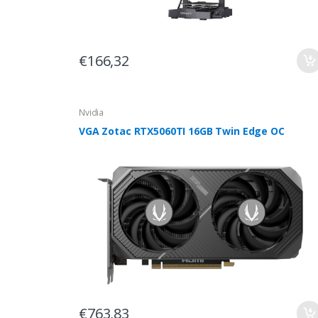
€166,32
Nvidia
VGA Zotac RTX5060TI 16GB Twin Edge OC
€763,83