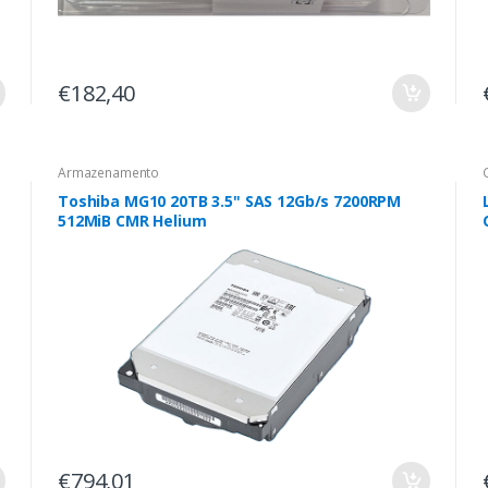
€182,40
Armazenamento
Toshiba MG10 20TB 3.5" SAS 12Gb/s 7200RPM
512MiB CMR Helium
€794,01