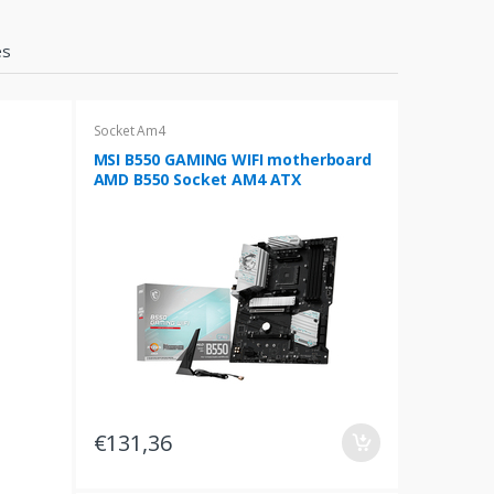
es
Socket Am4
MSI B550 GAMING WIFI motherboard
AMD B550 Socket AM4 ATX
€131,36