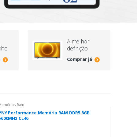
V
A melhor
nho
definição
á
Comprar já
Memórias Ram
PNY Performance Memória RAM DDR5 8GB
5600MHz CL46