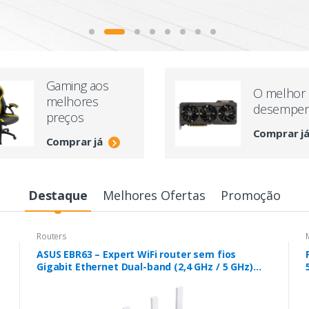
Gaming aos
O melhor
melhores
desempe
preços
Comprar j
Comprar já
Destaque
Melhores Ofertas
Promoção
Routers
ASUS EBR63 – Expert WiFi router sem fios
Gigabit Ethernet Dual-band (2,4 GHz / 5 GHz)
Branco