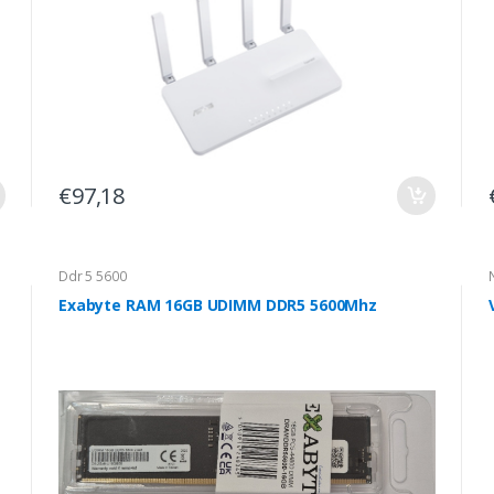
€97,18
Ddr 5 5600
Exabyte RAM 16GB UDIMM DDR5 5600Mhz