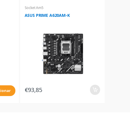
Socket Am5
ASUS PRIME A620AM-K
€93,85
cionar