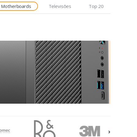
Motherboards
Televisões
Top 20
Etiquetas
Epson Premium, 76mm x
35m, 163 g/m²
€7,92