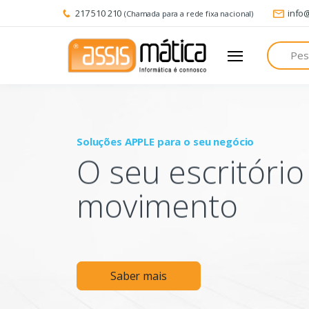
217 510 210
info
(Chamada para a rede fixa nacional)
Pesquisa
Soluções APPLE para o seu negócio
O seu escritóri
movimento
Saber mais