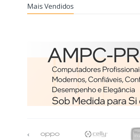
Mais Vendidos
Etiquetas
Brother BCS-1J074102-12
etiqueta para impressã
Branco
€98,75