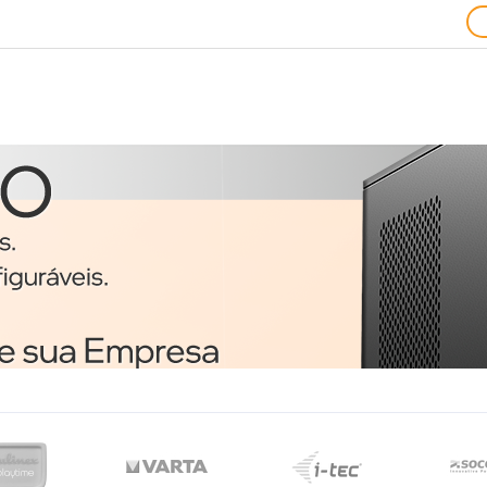
Ratos
1
Trust 24657 rato
o
Ambidestro USB Type-A
Ótico 1200 DPI
€3,51