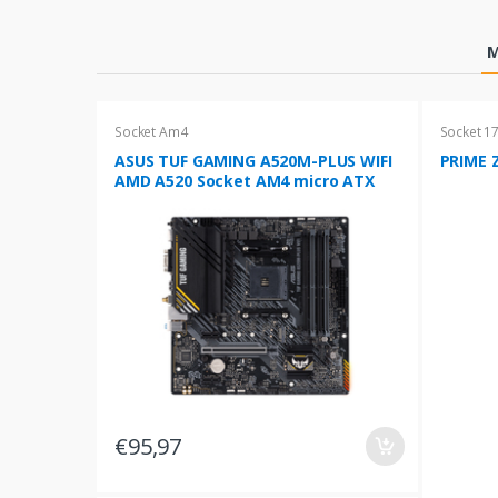
Products Grid
M
Socket Am4
Socket 1
ASUS TUF GAMING A520M-PLUS WIFI
PRIME Z
AMD A520 Socket AM4 micro ATX
€95,97