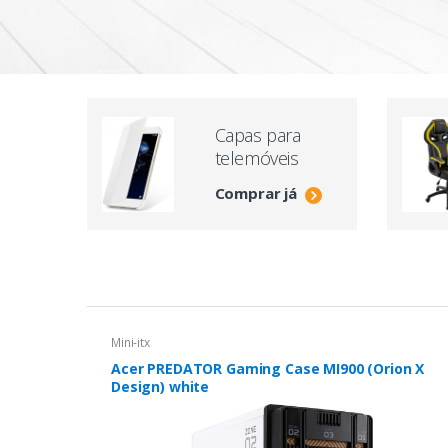
Capas para
telemóveis
Comprar já
Mini-itx
Acer PREDATOR Gaming Case MI900 (Orion X
Design) white