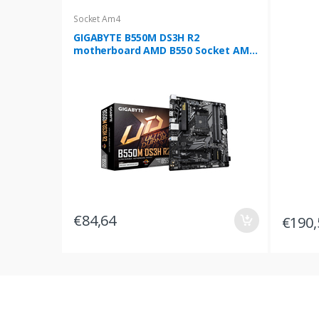
Socket Am4
GIGABYTE B550M DS3H R2
motherboard AMD B550 Socket AM4
micro ATX
€84,64
€190,