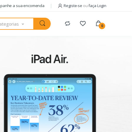
panhe a sua encomenda
Registe-se
ou
faça Login
ategorias
0
Pack com
AM
+ 
usa