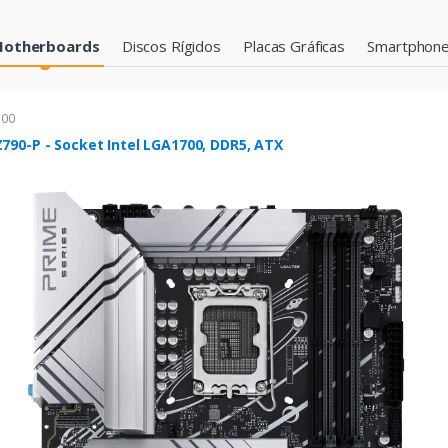
otherboards
Discos Rígidos
Placas Gráficas
Smartphon
700
790-P - Socket Intel LGA1700, DDR5, ATX