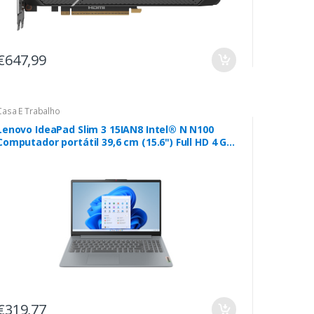
€647,99
Casa E Trabalho
Lenovo IdeaPad Slim 3 15IAN8 Intel® N N100
Computador portátil 39,6 cm (15.6") Full HD 4 GB
LPDDR5-SDRAM 128 GB Flash Wi-Fi 6 (802.11ax)
Windows 11 Home in S mode Cinzento
€319,77