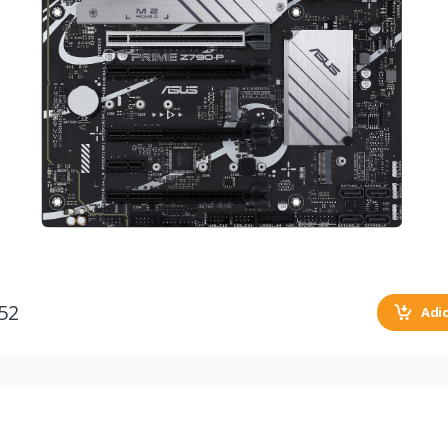
52
Adi