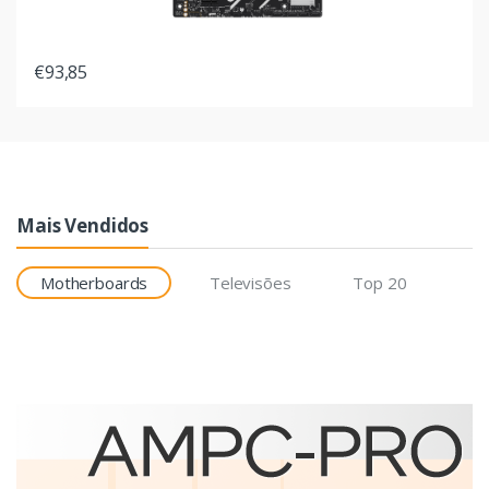
€93,85
Mais Vendidos
Motherboards
Televisões
Top 20
Etiquetas
Brother BCS-1J074102-121
etiqueta para impressão