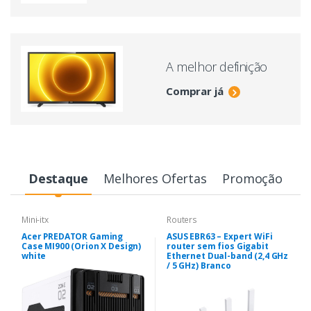
A melhor definição
Comprar já
Destaque
Melhores Ofertas
Promoção
Mini-itx
Routers
Acer PREDATOR Gaming
ASUS EBR63 – Expert WiFi
Case MI900 (Orion X Design)
router sem fios Gigabit
white
Ethernet Dual-band (2,4 GHz
/ 5 GHz) Branco