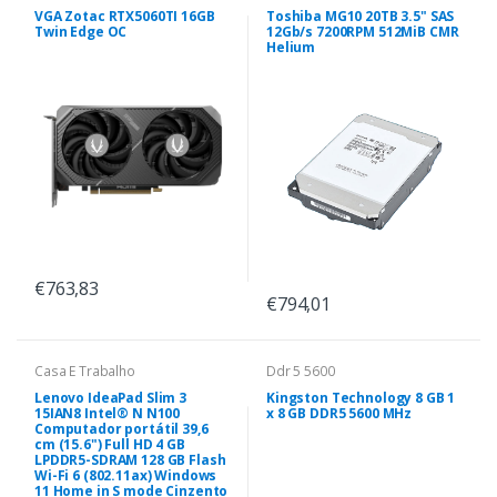
VGA Zotac RTX5060TI 16GB
Toshiba MG10 20TB 3.5" SAS
Twin Edge OC
12Gb/s 7200RPM 512MiB CMR
Helium
€763,83
€794,01
Casa E Trabalho
Ddr 5 5600
Lenovo IdeaPad Slim 3
Kingston Technology 8 GB 1
15IAN8 Intel® N N100
x 8 GB DDR5 5600 MHz
Computador portátil 39,6
cm (15.6") Full HD 4 GB
LPDDR5-SDRAM 128 GB Flash
Wi-Fi 6 (802.11ax) Windows
11 Home in S mode Cinzento