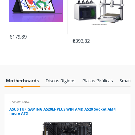
€179,89
€393,82
Products Grid
Motherboards
Discos Rígidos
Placas Gráficas
Smartp
Socket Am4
ASUS TUF GAMING A520M-PLUS WIFI AMD A520 Socket AM4
micro ATX