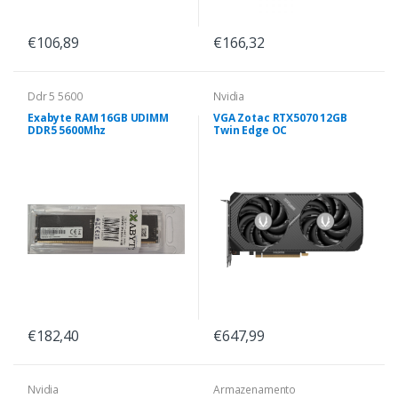
€106,89
€166,32
Ddr 5 5600
Nvidia
Exabyte RAM 16GB UDIMM
VGA Zotac RTX5070 12GB
DDR5 5600Mhz
Twin Edge OC
€182,40
€647,99
Nvidia
Armazenamento