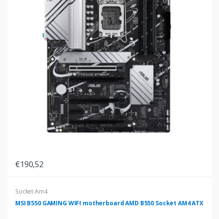
€190,52
Socket Am4
MSI B550 GAMING WIFI motherboard AMD B550 Socket AM4 ATX