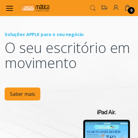
0
Soluções APPLE para o seu negócio
P
O seu escritório em
Mo
movimento
Saber mais