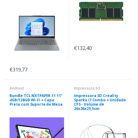
€132,40
€319,77
Android
Impressora 3d
Bundle TCL NXTPAPER 11 11"
Impressora 3D Creality
4GB/128GB Wi-Fi + Capa
Sparkx i7 Combo + Unidade
Preta com Suporte de Mesa
CFS - Volume de
26x26x25,5cm