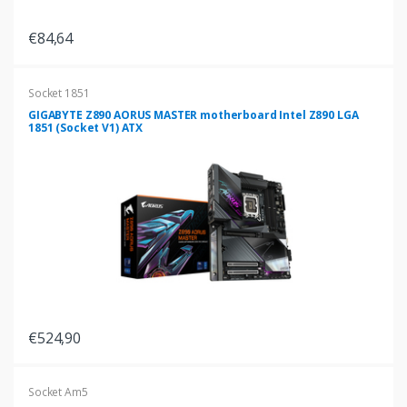
€84,64
Socket 1851
GIGABYTE Z890 AORUS MASTER motherboard Intel Z890 LGA
1851 (Socket V1) ATX
€524,90
Socket Am5