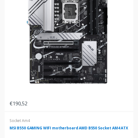
€190,52
Socket Am4
MSI B550 GAMING WIFI motherboard AMD B550 Socket AM4 ATX