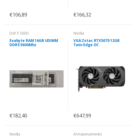
€106,89
€166,32
Ddr 5 5600
Nvidia
Exabyte RAM 16GB UDIMM
VGA Zotac RTX5070 12GB
DDR5 5600Mhz
Twin Edge OC
€182,40
€647,99
Nvidia
Armazenamento