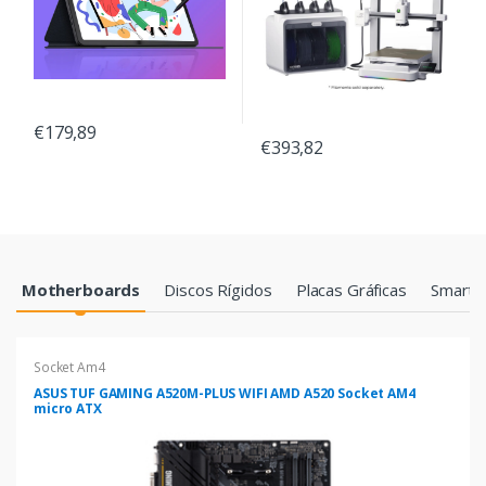
€179,89
€393,82
Products Grid
Motherboards
Discos Rígidos
Placas Gráficas
Smartp
Socket Am4
ASUS TUF GAMING A520M-PLUS WIFI AMD A520 Socket AM4
micro ATX