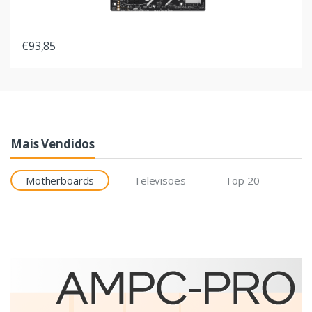
€93,85
Mais Vendidos
Motherboards
Televisões
Top 20
Etiquetas
Brother BCS-1J074102-121
etiqueta para impressão