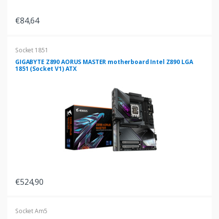
€84,64
Socket 1851
GIGABYTE Z890 AORUS MASTER motherboard Intel Z890 LGA
1851 (Socket V1) ATX
€524,90
Socket Am5