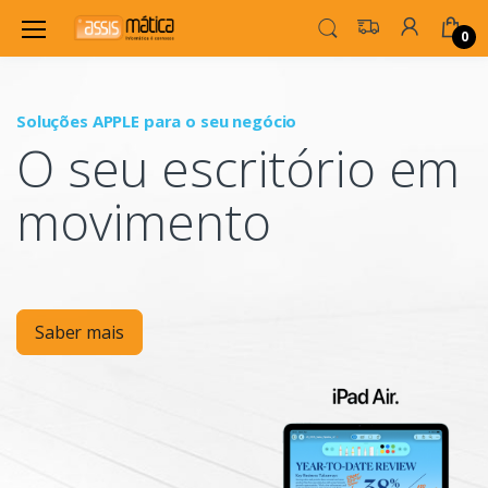
0
Soluções APPLE para o seu negócio
P
O seu escritório em
Mo
movimento
Saber mais