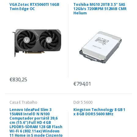
VGA Zotac RTX5060TI 16GB
Toshiba MG10 20TB 3.5" SAS
Twin Edge OC
12Gb/s 7200RPM 512MiB CMR
Helium
€830,25
€794,01
Casa E Trabalho
Ddr 5 5600
Lenovo IdeaPad Slim 3
Kingston Technology 8 GB 1
15IAN8 Intel® N N100
x 8 GB DDR5 5600 MHz
Computador portátil 39,6
cm (15.6") Full HD 4 GB
LPDDR5-SDRAM 128 GB Flash
Wi-Fi 6 (802.11ax) Windows
11 Home in S mode Cinzento