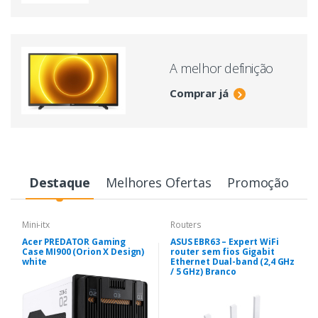
A melhor definição
Comprar já
Destaque
Melhores Ofertas
Promoção
Mini-itx
Routers
Acer PREDATOR Gaming
ASUS EBR63 – Expert WiFi
Case MI900 (Orion X Design)
router sem fios Gigabit
white
Ethernet Dual-band (2,4 GHz
/ 5 GHz) Branco