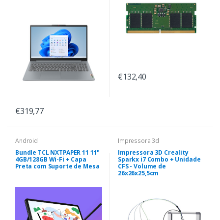
€132,40
€319,77
Android
Impressora 3d
Bundle TCL NXTPAPER 11 11"
Impressora 3D Creality
4GB/128GB Wi-Fi + Capa
Sparkx i7 Combo + Unidade
Preta com Suporte de Mesa
CFS - Volume de
26x26x25,5cm