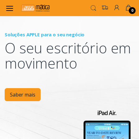
0
Soluções APPLE para o seu negócio
P
O seu escritório em
Mo
movimento
Saber mais