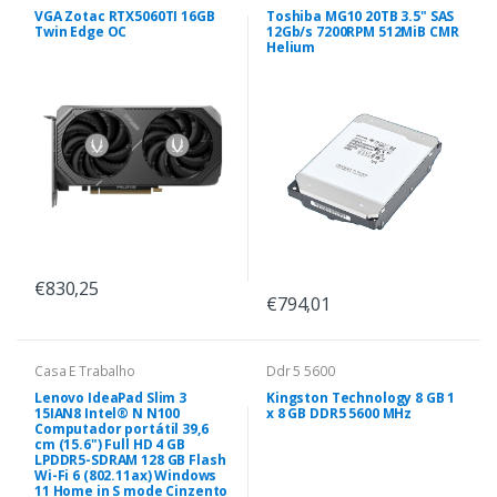
VGA Zotac RTX5060TI 16GB
Toshiba MG10 20TB 3.5" SAS
Twin Edge OC
12Gb/s 7200RPM 512MiB CMR
Helium
€830,25
€794,01
Casa E Trabalho
Ddr 5 5600
Lenovo IdeaPad Slim 3
Kingston Technology 8 GB 1
15IAN8 Intel® N N100
x 8 GB DDR5 5600 MHz
Computador portátil 39,6
cm (15.6") Full HD 4 GB
LPDDR5-SDRAM 128 GB Flash
Wi-Fi 6 (802.11ax) Windows
11 Home in S mode Cinzento