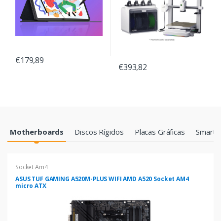
€179,89
€393,82
Products Grid
Motherboards
Discos Rígidos
Placas Gráficas
Smartp
Socket Am4
ASUS TUF GAMING A520M-PLUS WIFI AMD A520 Socket AM4
micro ATX