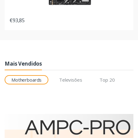
€93,85
Mais Vendidos
Motherboards
Televisões
Top 20
Etiquetas
Brother BCS-1J074102-121
etiqueta para impressão