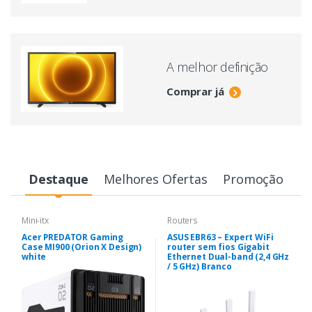
A melhor definição
Comprar já
Destaque
Melhores Ofertas
Promoção
Mini-itx
Routers
Acer PREDATOR Gaming
ASUS EBR63 – Expert WiFi
Case MI900 (Orion X Design)
router sem fios Gigabit
white
Ethernet Dual-band (2,4 GHz
/ 5 GHz) Branco