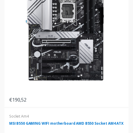
€190,52
Socket Am4
MSI B550 GAMING WIFI motherboard AMD B550 Socket AM4 ATX