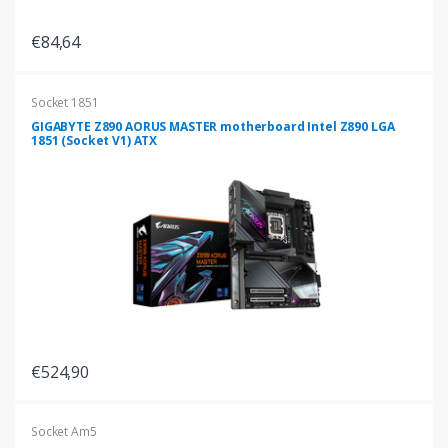
€84,64
Socket 1851
GIGABYTE Z890 AORUS MASTER motherboard Intel Z890 LGA
1851 (Socket V1) ATX
€524,90
Socket Am5