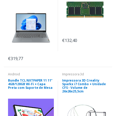
€132,40
€319,77
Android
Impressora 3d
Bundle TCL NXTPAPER 11 11"
Impressora 3D Creality
4GB/128GB Wi-Fi + Capa
Sparkx i7 Combo + Unidade
Preta com Suporte de Mesa
CFS - Volume de
26x26x25,5cm