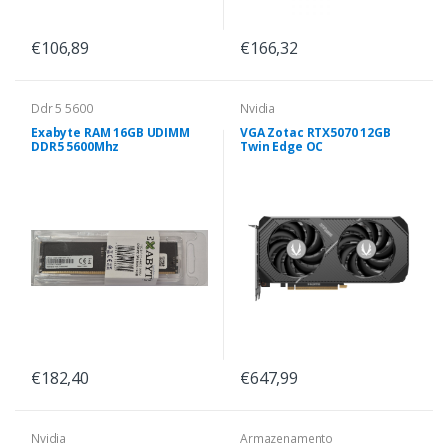
€106,89
€166,32
Ddr 5 5600
Nvidia
Exabyte RAM 16GB UDIMM
VGA Zotac RTX5070 12GB
DDR5 5600Mhz
Twin Edge OC
€182,40
€647,99
Nvidia
Armazenamento