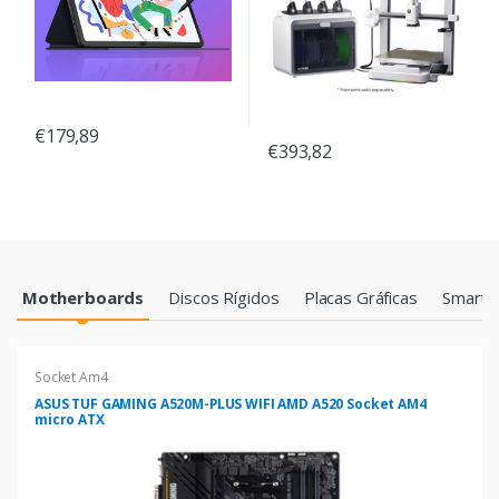
€179,89
€393,82
Products Grid
Motherboards
Discos Rígidos
Placas Gráficas
Smartp
Socket Am4
ASUS TUF GAMING A520M-PLUS WIFI AMD A520 Socket AM4
micro ATX