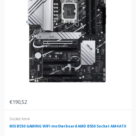
€190,52
Socket Am4
MSI B550 GAMING WIFI motherboard AMD B550 Socket AM4 ATX