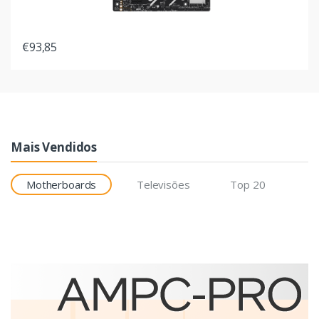
€93,85
Mais Vendidos
Motherboards
Televisões
Top 20
Etiquetas
Brother BCS-1J074102-121
etiqueta para impressão