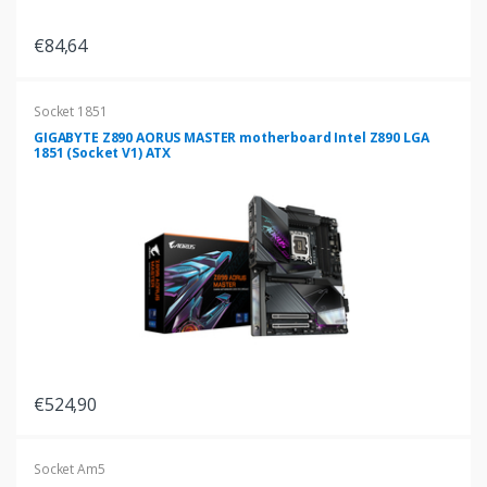
€84,64
Socket 1851
GIGABYTE Z890 AORUS MASTER motherboard Intel Z890 LGA
1851 (Socket V1) ATX
€524,90
Socket Am5