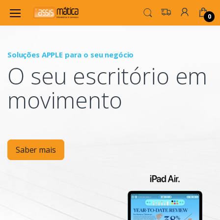
0
Soluções APPLE para o seu negócio
P
O seu escritório em
Mo
movimento
Saber mais