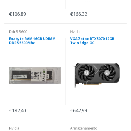
€106,89
€166,32
Ddr 5 5600
Nvidia
Exabyte RAM 16GB UDIMM
VGA Zotac RTX5070 12GB
DDR5 5600Mhz
Twin Edge OC
€182,40
€647,99
Nvidia
Armazenamento