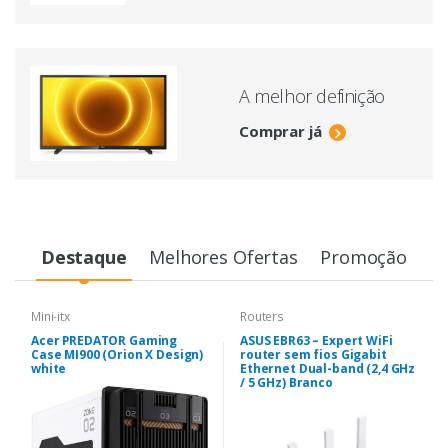
A melhor definição
Comprar já
Destaque
Melhores Ofertas
Promoção
Mini-itx
Routers
Acer PREDATOR Gaming
ASUS EBR63 – Expert WiFi
Case MI900 (Orion X Design)
router sem fios Gigabit
white
Ethernet Dual-band (2,4 GHz
/ 5 GHz) Branco