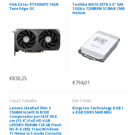
VGA Zotac RTX5060TI 16GB
Toshiba MG10 20TB 3.5" SAS
Twin Edge OC
12Gb/s 7200RPM 512MiB CMR
Helium
€830,25
€794,01
Casa E Trabalho
Ddr 5 5600
Lenovo IdeaPad Slim 3
Kingston Technology 8 GB 1
15IAN8 Intel® N N100
x 8 GB DDR5 5600 MHz
Computador portátil 39,6
cm (15.6") Full HD 4 GB
LPDDR5-SDRAM 128 GB Flash
Wi-Fi 6 (802.11ax) Windows
11 Home in S mode Cinzento