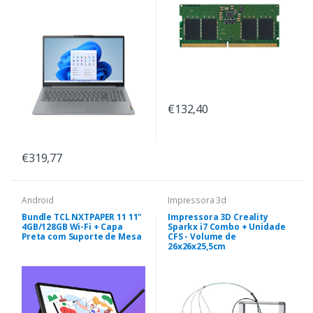
€132,40
€319,77
Android
Impressora 3d
Bundle TCL NXTPAPER 11 11"
Impressora 3D Creality
4GB/128GB Wi-Fi + Capa
Sparkx i7 Combo + Unidade
Preta com Suporte de Mesa
CFS - Volume de
26x26x25,5cm