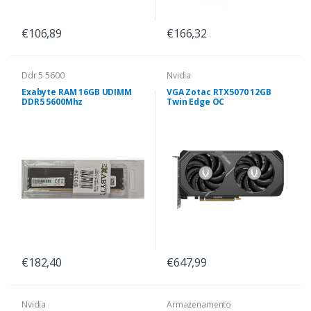
€106,89
€166,32
Ddr 5 5600
Nvidia
Exabyte RAM 16GB UDIMM
VGA Zotac RTX5070 12GB
DDR5 5600Mhz
Twin Edge OC
€182,40
€647,99
Nvidia
Armazenamento