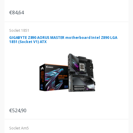
€84,64
Socket 1851
GIGABYTE Z890 AORUS MASTER motherboard Intel Z890 LGA
1851 (Socket V1) ATX
€524,90
Socket Am5