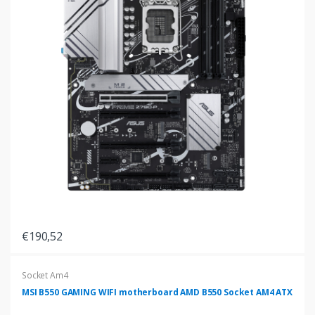
€190,52
Socket Am4
MSI B550 GAMING WIFI motherboard AMD B550 Socket AM4 ATX