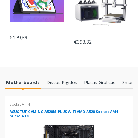
€179,89
€393,82
Products Grid
Motherboards
Discos Rígidos
Placas Gráficas
Smartp
Socket Am4
ASUS TUF GAMING A520M-PLUS WIFI AMD A520 Socket AM4
micro ATX