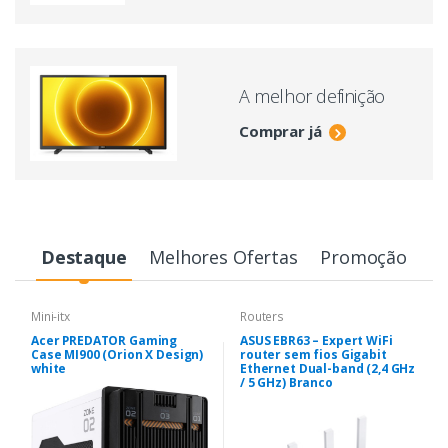
A melhor definição
Comprar já
Destaque
Melhores Ofertas
Promoção
Mini-itx
Routers
Acer PREDATOR Gaming
ASUS EBR63 – Expert WiFi
Case MI900 (Orion X Design)
router sem fios Gigabit
white
Ethernet Dual-band (2,4 GHz
/ 5 GHz) Branco