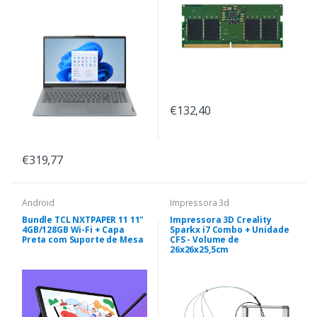
€132,40
€319,77
Android
Impressora 3d
Bundle TCL NXTPAPER 11 11"
Impressora 3D Creality
4GB/128GB Wi-Fi + Capa
Sparkx i7 Combo + Unidade
Preta com Suporte de Mesa
CFS - Volume de
26x26x25,5cm