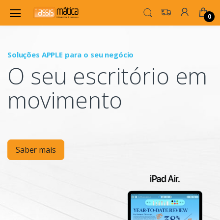
0
Soluções APPLE para o seu negócio
P
O seu escritório em
Mo
movimento
Saber mais