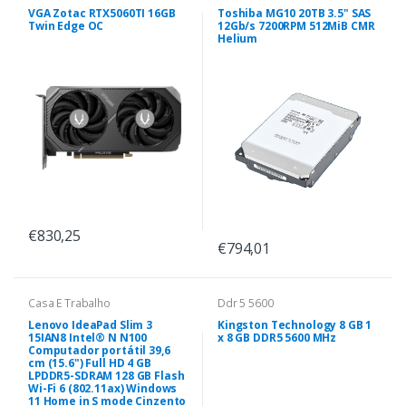
VGA Zotac RTX5060TI 16GB
Toshiba MG10 20TB 3.5" SAS
Twin Edge OC
12Gb/s 7200RPM 512MiB CMR
Helium
€830,25
€794,01
Casa E Trabalho
Ddr 5 5600
Lenovo IdeaPad Slim 3
Kingston Technology 8 GB 1
15IAN8 Intel® N N100
x 8 GB DDR5 5600 MHz
Computador portátil 39,6
cm (15.6") Full HD 4 GB
LPDDR5-SDRAM 128 GB Flash
Wi-Fi 6 (802.11ax) Windows
11 Home in S mode Cinzento