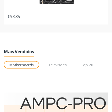
€93,85
Mais Vendidos
Motherboards
Televisões
Top 20
Etiquetas
Brother BCS-1J074102-121
etiqueta para impressão