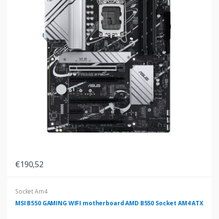
€190,52
Socket Am4
MSI B550 GAMING WIFI motherboard AMD B550 Socket AM4 ATX