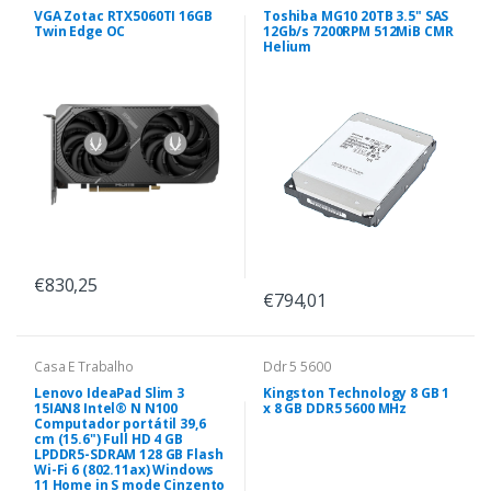
VGA Zotac RTX5060TI 16GB
Toshiba MG10 20TB 3.5" SAS
Twin Edge OC
12Gb/s 7200RPM 512MiB CMR
Helium
€830,25
€794,01
Casa E Trabalho
Ddr 5 5600
Lenovo IdeaPad Slim 3
Kingston Technology 8 GB 1
15IAN8 Intel® N N100
x 8 GB DDR5 5600 MHz
Computador portátil 39,6
cm (15.6") Full HD 4 GB
LPDDR5-SDRAM 128 GB Flash
Wi-Fi 6 (802.11ax) Windows
11 Home in S mode Cinzento