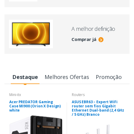
A melhor definição
Comprar já
Destaque
Melhores Ofertas
Promoção
Mini-itx
Routers
Acer PREDATOR Gaming
ASUS EBR63 – Expert WiFi
Case MI900 (Orion X Design)
router sem fios Gigabit
white
Ethernet Dual-band (2,4 GHz
/ 5 GHz) Branco