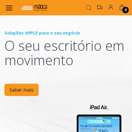
0
Soluções APPLE para o seu negócio
P
O seu escritório em
Mo
movimento
Saber mais