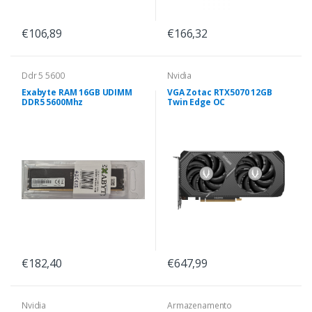
€106,89
€166,32
Ddr 5 5600
Nvidia
Exabyte RAM 16GB UDIMM
VGA Zotac RTX5070 12GB
DDR5 5600Mhz
Twin Edge OC
€182,40
€647,99
Nvidia
Armazenamento