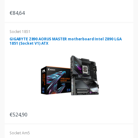
€84,64
Socket 1851
GIGABYTE Z890 AORUS MASTER motherboard Intel Z890 LGA
1851 (Socket V1) ATX
€524,90
Socket Am5