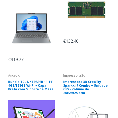
€132,40
€319,77
Android
Impressora 3d
Bundle TCL NXTPAPER 11 11"
Impressora 3D Creality
4GB/128GB Wi-Fi + Capa
Sparkx i7 Combo + Unidade
Preta com Suporte de Mesa
CFS - Volume de
26x26x25,5cm