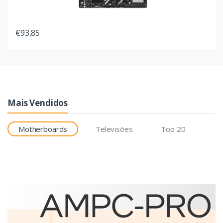
€93,85
Mais Vendidos
Motherboards
Televisões
Top 20
Etiquetas
Brother BCS-1J074102-121
etiqueta para impressão