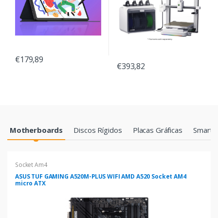
€179,89
€393,82
Products Grid
Motherboards
Discos Rígidos
Placas Gráficas
Smartp
Socket Am4
ASUS TUF GAMING A520M-PLUS WIFI AMD A520 Socket AM4
micro ATX