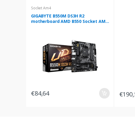
Socket Am4
GIGABYTE B550M DS3H R2
motherboard AMD B550 Socket AM4
micro ATX
€84,64
€190,