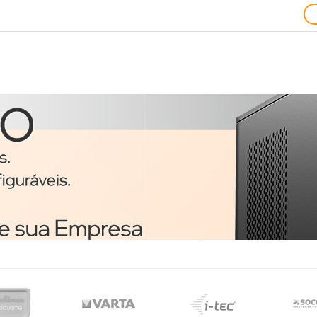
Ratos
1
Trust 24657 rato
o
Ambidestro USB Type-A
Ótico 1200 DPI
€3,51