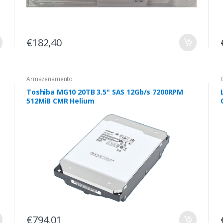
€182,40
Armazenamento
Toshiba MG10 20TB 3.5" SAS 12Gb/s 7200RPM
512MiB CMR Helium
€794,01