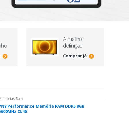
V
A melhor
nho
definição
á
Comprar já
Memórias Ram
PNY Performance Memória RAM DDR5 8GB
5600MHz CL46