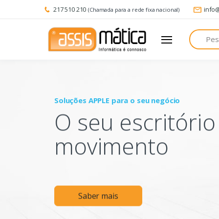
217 510 210
info
(Chamada para a rede fixa nacional)
Pesquisa
Soluções APPLE para o seu negócio
O seu escritóri
movimento
Saber mais