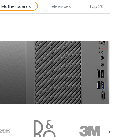
Motherboards
Televisões
Top 20
Etiquetas
Epson Premium, 76mm x
35m, 163 g/m²
€7,92