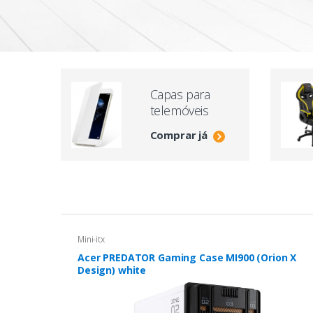
Capas para
telemóveis
Comprar já
Mini-itx
Acer PREDATOR Gaming Case MI900 (Orion X
Design) white