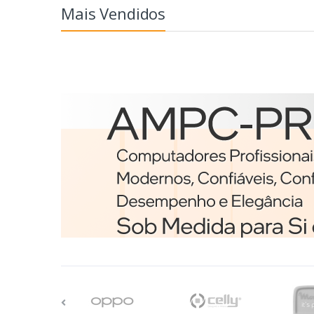
Mais Vendidos
Etiquetas
Brother BCS-1J074102-12
etiqueta para impressã
Branco
€98,75