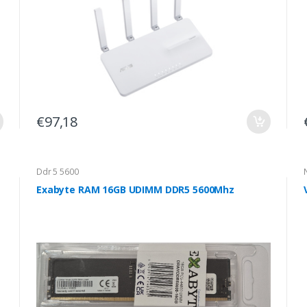
€97,18
Ddr 5 5600
Exabyte RAM 16GB UDIMM DDR5 5600Mhz