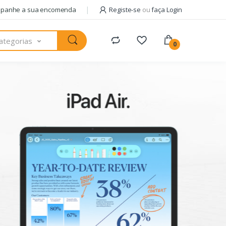
panhe a sua encomenda
Registe-se
ou
faça Login
ategorias
0
Pack com
AM
+ 
usa