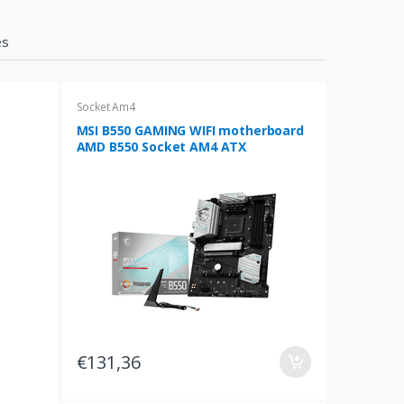
es
Socket Am4
MSI B550 GAMING WIFI motherboard
AMD B550 Socket AM4 ATX
€131,36