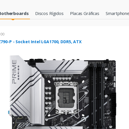
otherboards
Discos Rígidos
Placas Gráficas
Smartphon
700
790-P - Socket Intel LGA1700, DDR5, ATX