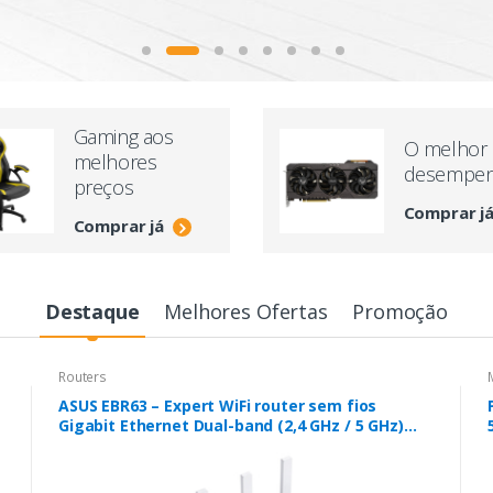
Gaming aos
O melhor
melhores
desempe
preços
Comprar j
Comprar já
Destaque
Melhores Ofertas
Promoção
Routers
ASUS EBR63 – Expert WiFi router sem fios
Gigabit Ethernet Dual-band (2,4 GHz / 5 GHz)
Branco