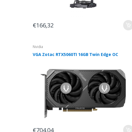
€166,32
Nvidia
VGA Zotac RTX5060TI 16GB Twin Edge OC
€704,04