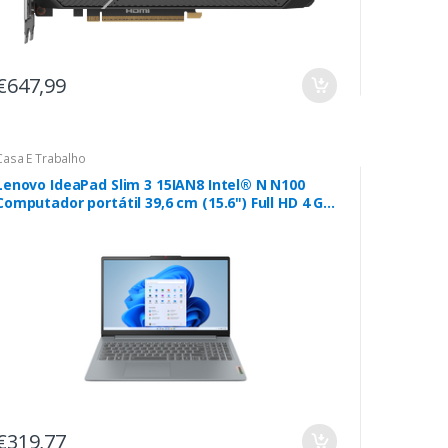
€647,99
Casa E Trabalho
Lenovo IdeaPad Slim 3 15IAN8 Intel® N N100
Computador portátil 39,6 cm (15.6") Full HD 4 GB
LPDDR5-SDRAM 128 GB Flash Wi-Fi 6 (802.11ax)
Windows 11 Home in S mode Cinzento
€319,77