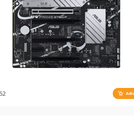
52
Adi