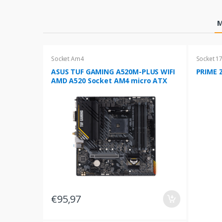
Products Grid
M
Socket Am4
Socket 1
ASUS TUF GAMING A520M-PLUS WIFI
PRIME Z
AMD A520 Socket AM4 micro ATX
€95,97