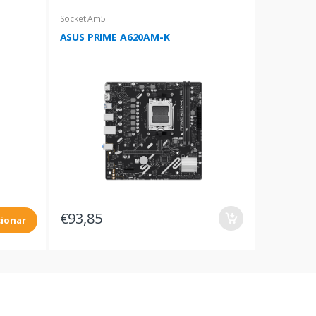
Socket Am5
ASUS PRIME A620AM-K
€93,85
cionar