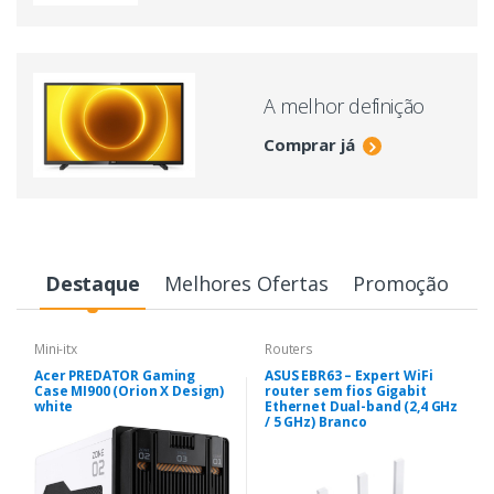
A melhor definição
Comprar já
Destaque
Melhores Ofertas
Promoção
Mini-itx
Routers
Acer PREDATOR Gaming
ASUS EBR63 – Expert WiFi
Case MI900 (Orion X Design)
router sem fios Gigabit
white
Ethernet Dual-band (2,4 GHz
/ 5 GHz) Branco