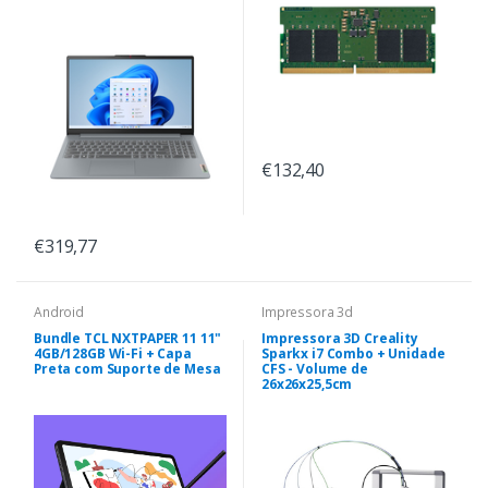
€132,40
€319,77
Android
Impressora 3d
Bundle TCL NXTPAPER 11 11"
Impressora 3D Creality
4GB/128GB Wi-Fi + Capa
Sparkx i7 Combo + Unidade
Preta com Suporte de Mesa
CFS - Volume de
26x26x25,5cm