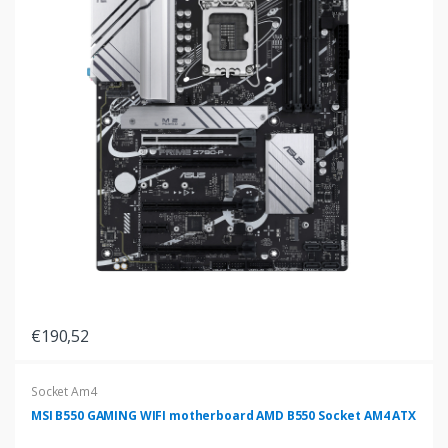
€190,52
Socket Am4
MSI B550 GAMING WIFI motherboard AMD B550 Socket AM4 ATX