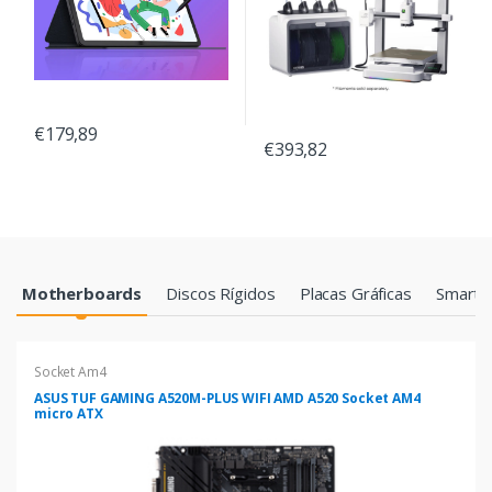
€179,89
€393,82
Products Grid
Motherboards
Discos Rígidos
Placas Gráficas
Smartp
Socket Am4
ASUS TUF GAMING A520M-PLUS WIFI AMD A520 Socket AM4
micro ATX