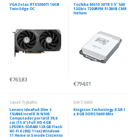
VGA Zotac RTX5060TI 16GB
Toshiba MG10 20TB 3.5" SAS
Twin Edge OC
12Gb/s 7200RPM 512MiB CMR
Helium
€763,83
€794,01
Casa E Trabalho
Ddr 5 5600
Lenovo IdeaPad Slim 3
Kingston Technology 8 GB 1
15IAN8 Intel® N N100
x 8 GB DDR5 5600 MHz
Computador portátil 39,6
cm (15.6") Full HD 4 GB
LPDDR5-SDRAM 128 GB Flash
Wi-Fi 6 (802.11ax) Windows
11 Home in S mode Cinzento