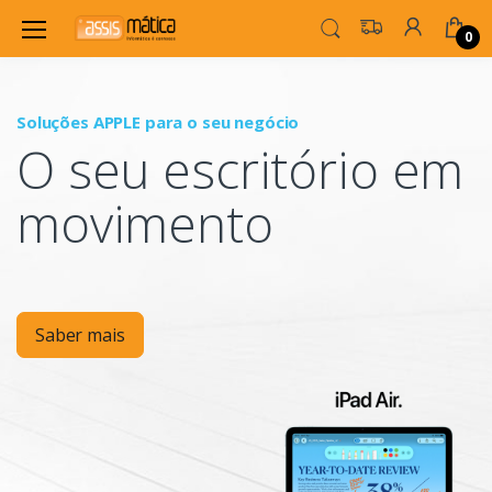
0
Soluções APPLE para o seu negócio
P
O seu escritório em
Mo
movimento
Saber mais