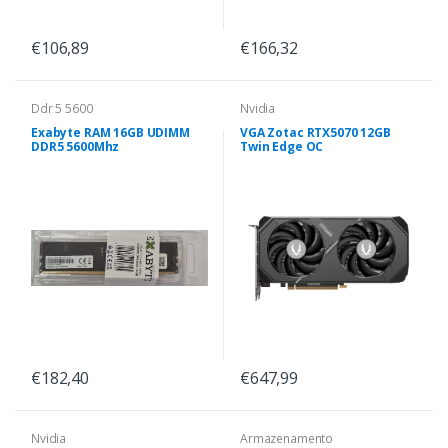
€106,89
€166,32
Ddr 5 5600
Nvidia
Exabyte RAM 16GB UDIMM
VGA Zotac RTX5070 12GB
DDR5 5600Mhz
Twin Edge OC
€182,40
€647,99
Nvidia
Armazenamento