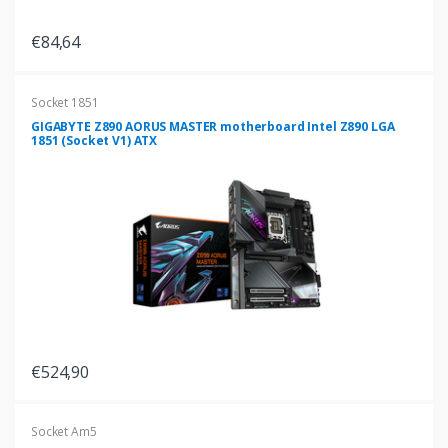
€84,64
Socket 1851
GIGABYTE Z890 AORUS MASTER motherboard Intel Z890 LGA
1851 (Socket V1) ATX
€524,90
Socket Am5