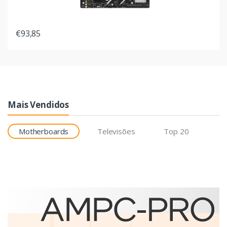
€93,85
Mais Vendidos
Motherboards
Televisões
Top 20
Etiquetas
Brother BCS-1J074102-121
etiqueta para impressão