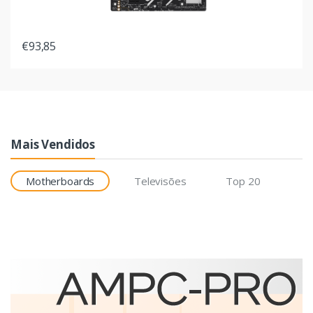
€93,85
Mais Vendidos
Motherboards
Televisões
Top 20
Etiquetas
Brother BCS-1J074102-121
etiqueta para impressão