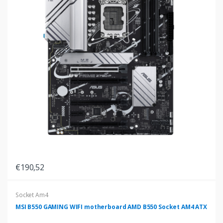
€190,52
Socket Am4
MSI B550 GAMING WIFI motherboard AMD B550 Socket AM4 ATX