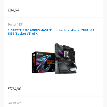
€84,64
Socket 1851
GIGABYTE Z890 AORUS MASTER motherboard Intel Z890 LGA
1851 (Socket V1) ATX
€524,90
Socket Am5