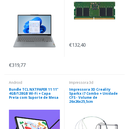
€132,40
€319,77
Android
Impressora 3d
Bundle TCL NXTPAPER 11 11"
Impressora 3D Creality
4GB/128GB Wi-Fi + Capa
Sparkx i7 Combo + Unidade
Preta com Suporte de Mesa
CFS - Volume de
26x26x25,5cm