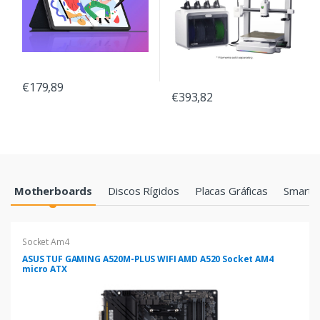
€179,89
€393,82
Products Grid
Motherboards
Discos Rígidos
Placas Gráficas
Smartp
Socket Am4
ASUS TUF GAMING A520M-PLUS WIFI AMD A520 Socket AM4
micro ATX