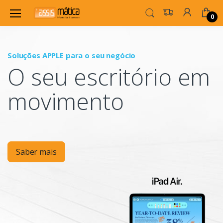
0
Soluções APPLE para o seu negócio
P
O seu escritório em
Mo
movimento
Saber mais