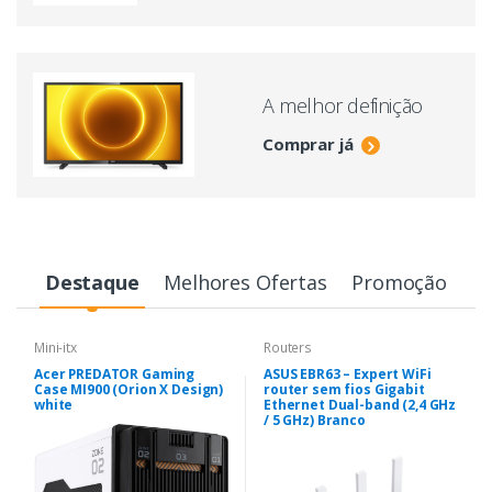
A melhor definição
Comprar já
Destaque
Melhores Ofertas
Promoção
Mini-itx
Routers
Acer PREDATOR Gaming
ASUS EBR63 – Expert WiFi
Case MI900 (Orion X Design)
router sem fios Gigabit
white
Ethernet Dual-band (2,4 GHz
/ 5 GHz) Branco