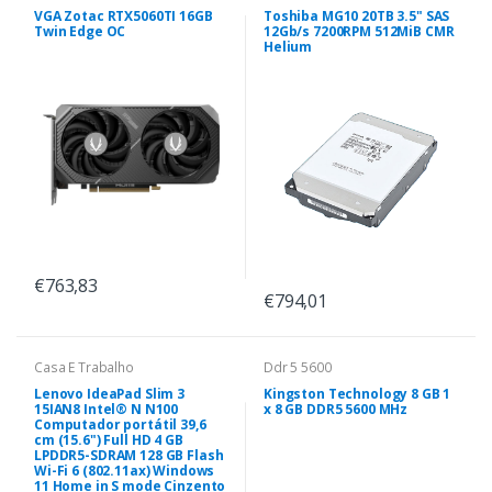
VGA Zotac RTX5060TI 16GB
Toshiba MG10 20TB 3.5" SAS
Twin Edge OC
12Gb/s 7200RPM 512MiB CMR
Helium
€763,83
€794,01
Casa E Trabalho
Ddr 5 5600
Lenovo IdeaPad Slim 3
Kingston Technology 8 GB 1
15IAN8 Intel® N N100
x 8 GB DDR5 5600 MHz
Computador portátil 39,6
cm (15.6") Full HD 4 GB
LPDDR5-SDRAM 128 GB Flash
Wi-Fi 6 (802.11ax) Windows
11 Home in S mode Cinzento