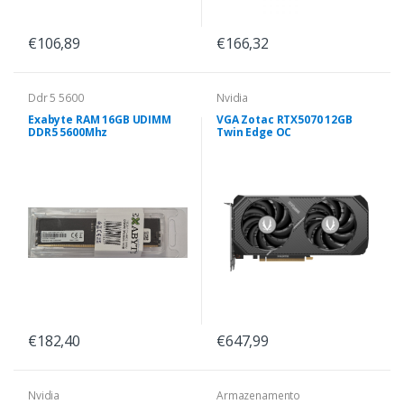
€106,89
€166,32
Ddr 5 5600
Nvidia
Exabyte RAM 16GB UDIMM
VGA Zotac RTX5070 12GB
DDR5 5600Mhz
Twin Edge OC
€182,40
€647,99
Nvidia
Armazenamento