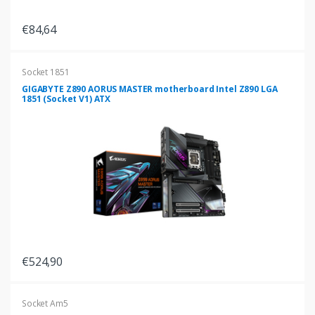
€84,64
Socket 1851
GIGABYTE Z890 AORUS MASTER motherboard Intel Z890 LGA
1851 (Socket V1) ATX
€524,90
Socket Am5