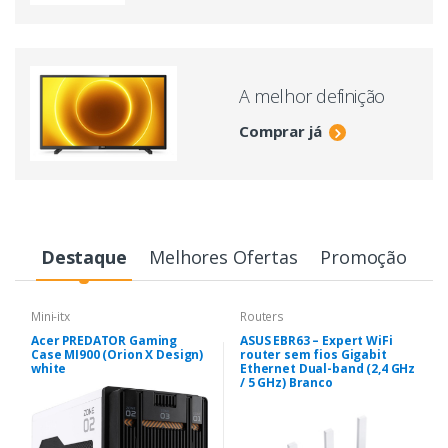
A melhor definição
Comprar já
Destaque
Melhores Ofertas
Promoção
Mini-itx
Routers
Acer PREDATOR Gaming
ASUS EBR63 – Expert WiFi
Case MI900 (Orion X Design)
router sem fios Gigabit
white
Ethernet Dual-band (2,4 GHz
/ 5 GHz) Branco