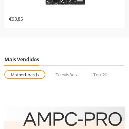
€93,85
Mais Vendidos
Motherboards
Televisões
Top 20
Etiquetas
Brother BCS-1J074102-121
etiqueta para impressão