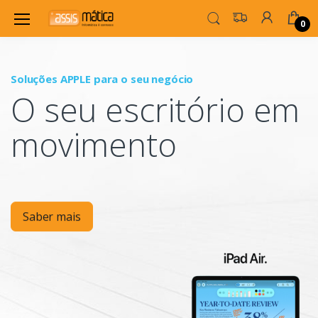
0
Soluções APPLE para o seu negócio
P
O seu escritório em
Mo
movimento
Saber mais