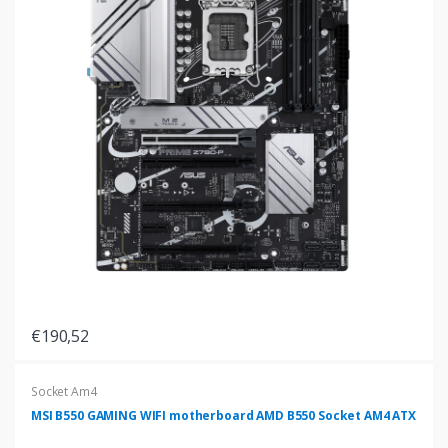
€190,52
Socket Am4
MSI B550 GAMING WIFI motherboard AMD B550 Socket AM4 ATX