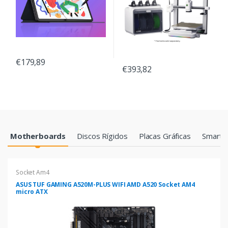
€179,89
€393,82
Products Grid
Motherboards
Discos Rígidos
Placas Gráficas
Smartp
Socket Am4
ASUS TUF GAMING A520M-PLUS WIFI AMD A520 Socket AM4
micro ATX