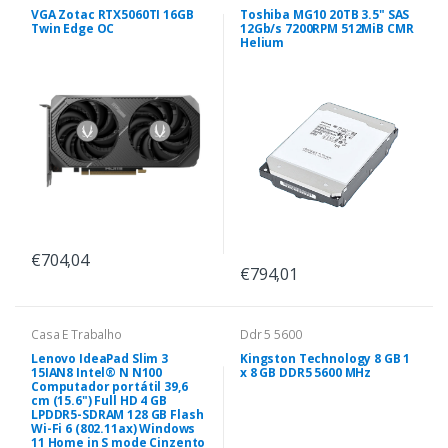
VGA Zotac RTX5060TI 16GB
Toshiba MG10 20TB 3.5" SAS
Twin Edge OC
12Gb/s 7200RPM 512MiB CMR
Helium
€704,04
€794,01
Casa E Trabalho
Ddr 5 5600
Lenovo IdeaPad Slim 3
Kingston Technology 8 GB 1
15IAN8 Intel® N N100
x 8 GB DDR5 5600 MHz
Computador portátil 39,6
cm (15.6") Full HD 4 GB
LPDDR5-SDRAM 128 GB Flash
Wi-Fi 6 (802.11ax) Windows
11 Home in S mode Cinzento