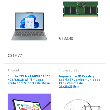
€132,40
€319,77
Android
Impressora 3d
Bundle TCL NXTPAPER 11 11"
Impressora 3D Creality
4GB/128GB Wi-Fi + Capa
Sparkx i7 Combo + Unidade
Preta com Suporte de Mesa
CFS - Volume de
26x26x25,5cm