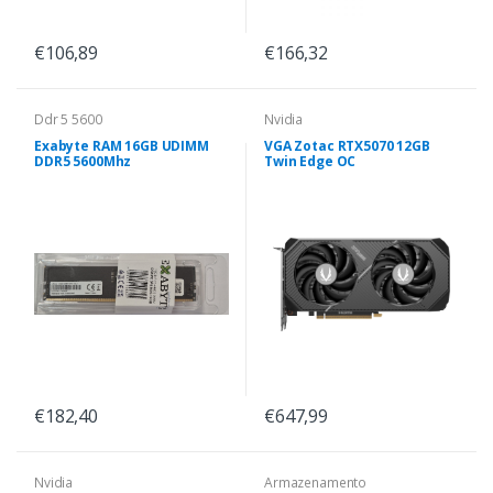
€106,89
€166,32
Ddr 5 5600
Nvidia
Exabyte RAM 16GB UDIMM
VGA Zotac RTX5070 12GB
DDR5 5600Mhz
Twin Edge OC
€182,40
€647,99
Nvidia
Armazenamento