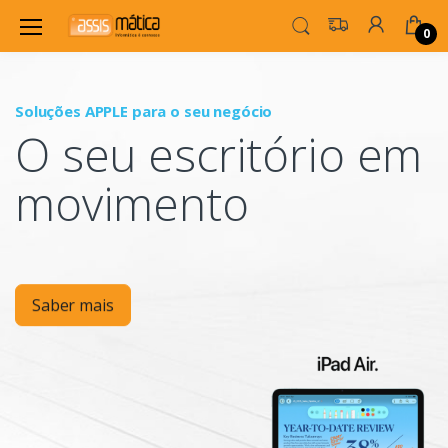
0
Soluções APPLE para o seu negócio
P
O seu escritório em
Mo
movimento
Saber mais