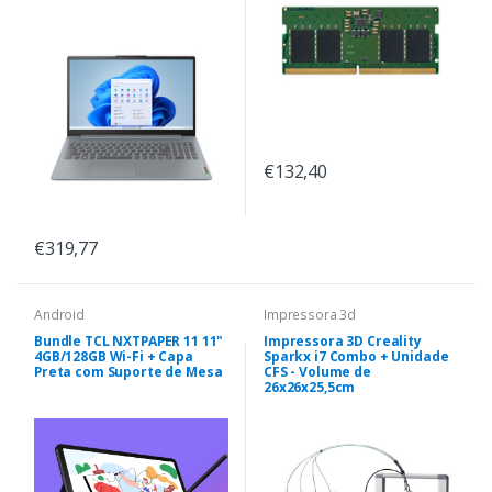
€132,40
€319,77
Android
Impressora 3d
Bundle TCL NXTPAPER 11 11"
Impressora 3D Creality
4GB/128GB Wi-Fi + Capa
Sparkx i7 Combo + Unidade
Preta com Suporte de Mesa
CFS - Volume de
26x26x25,5cm