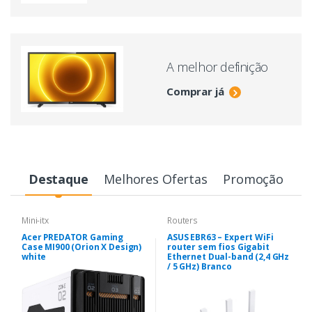
A melhor definição
Comprar já
Destaque
Melhores Ofertas
Promoção
Mini-itx
Routers
Acer PREDATOR Gaming
ASUS EBR63 – Expert WiFi
Case MI900 (Orion X Design)
router sem fios Gigabit
white
Ethernet Dual-band (2,4 GHz
/ 5 GHz) Branco