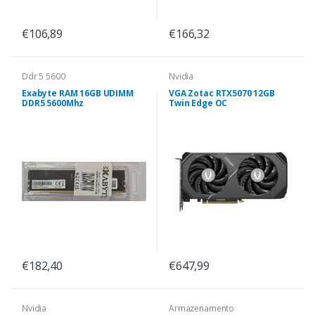
€106,89
€166,32
Ddr 5 5600
Nvidia
Exabyte RAM 16GB UDIMM
VGA Zotac RTX5070 12GB
DDR5 5600Mhz
Twin Edge OC
€182,40
€647,99
Nvidia
Armazenamento