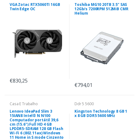
VGA Zotac RTX5060TI 16GB
Toshiba MG10 20TB 3.5" SAS
Twin Edge OC
12Gb/s 7200RPM 512MiB CMR
Helium
€830,25
€794,01
Casa E Trabalho
Ddr 5 5600
Lenovo IdeaPad Slim 3
Kingston Technology 8 GB 1
15IAN8 Intel® N N100
x 8 GB DDR5 5600 MHz
Computador portátil 39,6
cm (15.6") Full HD 4 GB
LPDDR5-SDRAM 128 GB Flash
Wi-Fi 6 (802.11ax) Windows
11 Home in S mode Cinzento