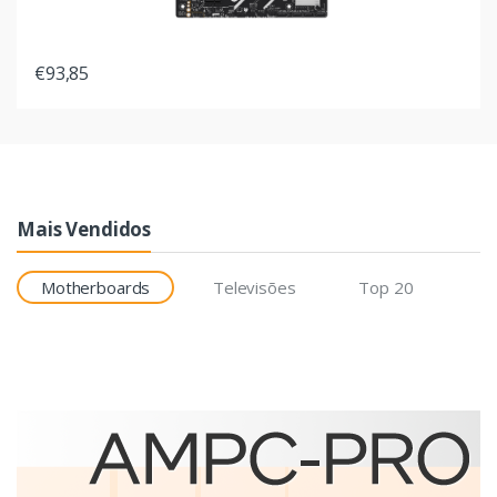
€93,85
Mais Vendidos
Motherboards
Televisões
Top 20
Etiquetas
Brother BCS-1J074102-121
etiqueta para impressão