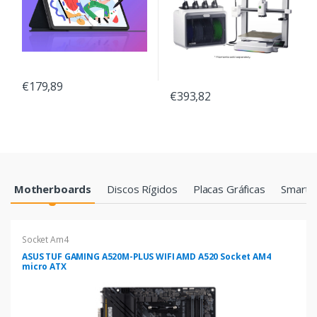
€179,89
€393,82
Products Grid
Motherboards
Discos Rígidos
Placas Gráficas
Smartp
Socket Am4
ASUS TUF GAMING A520M-PLUS WIFI AMD A520 Socket AM4
micro ATX