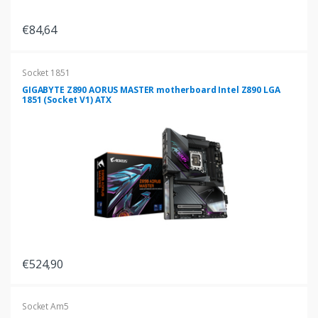
€84,64
Socket 1851
GIGABYTE Z890 AORUS MASTER motherboard Intel Z890 LGA
1851 (Socket V1) ATX
€524,90
Socket Am5