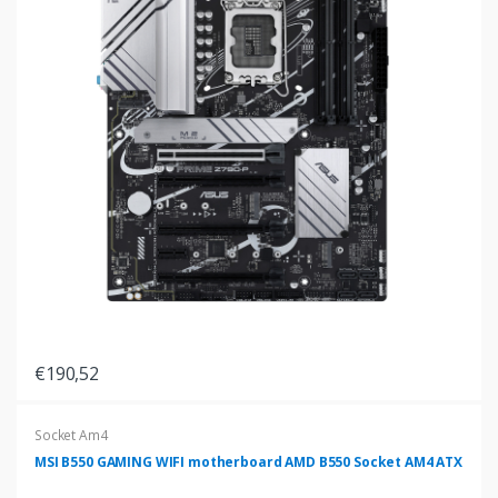
€190,52
Socket Am4
MSI B550 GAMING WIFI motherboard AMD B550 Socket AM4 ATX