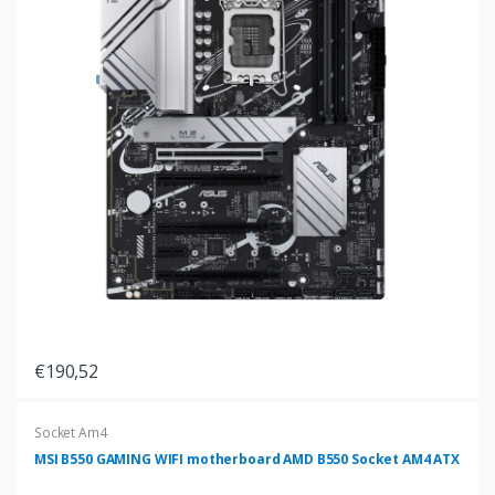
€190,52
Socket Am4
MSI B550 GAMING WIFI motherboard AMD B550 Socket AM4 ATX