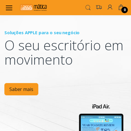
0
Soluções APPLE para o seu negócio
P
O seu escritório em
Mo
movimento
Saber mais