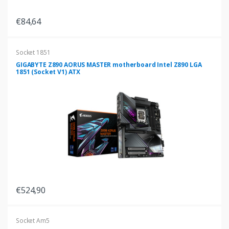
€84,64
Socket 1851
GIGABYTE Z890 AORUS MASTER motherboard Intel Z890 LGA
1851 (Socket V1) ATX
€524,90
Socket Am5