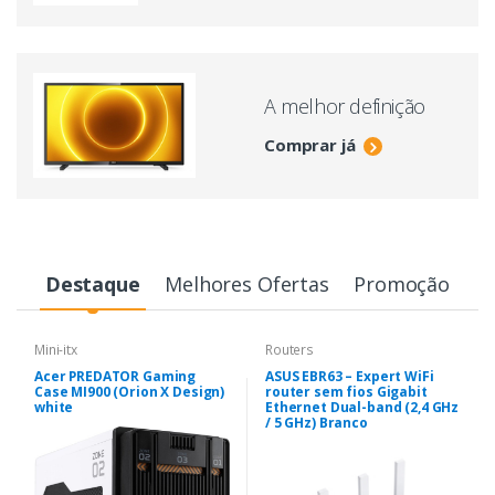
A melhor definição
Comprar já
Destaque
Melhores Ofertas
Promoção
Mini-itx
Routers
Acer PREDATOR Gaming
ASUS EBR63 – Expert WiFi
Case MI900 (Orion X Design)
router sem fios Gigabit
white
Ethernet Dual-band (2,4 GHz
/ 5 GHz) Branco