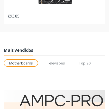
€93,85
Mais Vendidos
Motherboards
Televisões
Top 20
Etiquetas
Brother BCS-1J074102-121
etiqueta para impressão