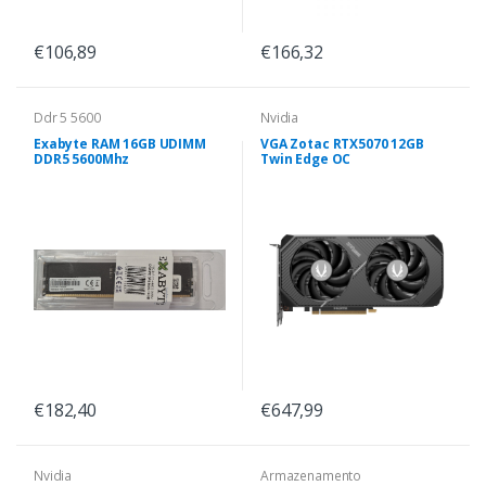
€106,89
€166,32
Ddr 5 5600
Nvidia
Exabyte RAM 16GB UDIMM
VGA Zotac RTX5070 12GB
DDR5 5600Mhz
Twin Edge OC
€182,40
€647,99
Nvidia
Armazenamento