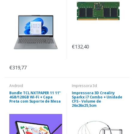
€132,40
€319,77
Android
Impressora 3d
Bundle TCL NXTPAPER 11 11"
Impressora 3D Creality
4GB/128GB Wi-Fi + Capa
Sparkx i7 Combo + Unidade
Preta com Suporte de Mesa
CFS - Volume de
26x26x25,5cm