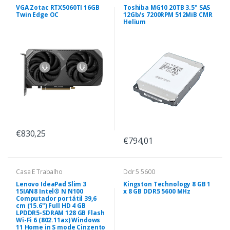
VGA Zotac RTX5060TI 16GB
Toshiba MG10 20TB 3.5" SAS
Twin Edge OC
12Gb/s 7200RPM 512MiB CMR
Helium
€830,25
€794,01
Casa E Trabalho
Ddr 5 5600
Lenovo IdeaPad Slim 3
Kingston Technology 8 GB 1
15IAN8 Intel® N N100
x 8 GB DDR5 5600 MHz
Computador portátil 39,6
cm (15.6") Full HD 4 GB
LPDDR5-SDRAM 128 GB Flash
Wi-Fi 6 (802.11ax) Windows
11 Home in S mode Cinzento