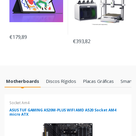
€179,89
€393,82
Products Grid
Motherboards
Discos Rígidos
Placas Gráficas
Smartp
Socket Am4
ASUS TUF GAMING A520M-PLUS WIFI AMD A520 Socket AM4
micro ATX