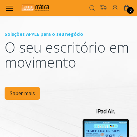
0
Soluções APPLE para o seu negócio
P
O seu escritório em
Mo
movimento
Saber mais