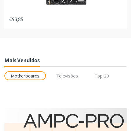
€93,85
Mais Vendidos
Motherboards
Televisões
Top 20
Etiquetas
Brother BCS-1J074102-121
etiqueta para impressão