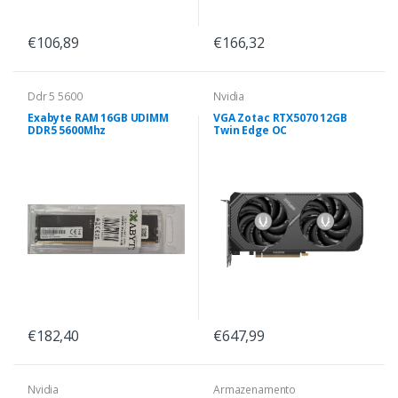
€106,89
€166,32
Ddr 5 5600
Nvidia
Exabyte RAM 16GB UDIMM
VGA Zotac RTX5070 12GB
DDR5 5600Mhz
Twin Edge OC
€182,40
€647,99
Nvidia
Armazenamento