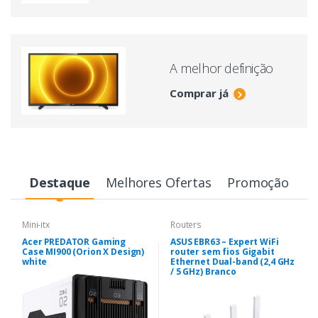
A melhor definição
Comprar já
Destaque
Melhores Ofertas
Promoção
Mini-itx
Routers
Acer PREDATOR Gaming
ASUS EBR63 – Expert WiFi
Case MI900 (Orion X Design)
router sem fios Gigabit
white
Ethernet Dual-band (2,4 GHz
/ 5 GHz) Branco