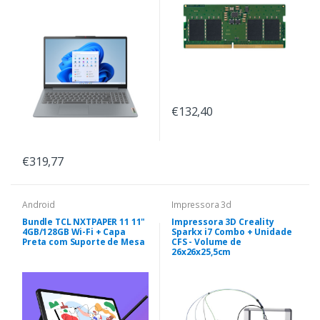
€132,40
€319,77
Android
Impressora 3d
Bundle TCL NXTPAPER 11 11"
Impressora 3D Creality
4GB/128GB Wi-Fi + Capa
Sparkx i7 Combo + Unidade
Preta com Suporte de Mesa
CFS - Volume de
26x26x25,5cm