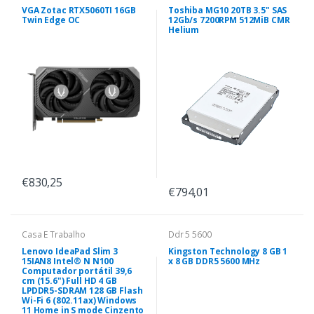
VGA Zotac RTX5060TI 16GB
Toshiba MG10 20TB 3.5" SAS
Twin Edge OC
12Gb/s 7200RPM 512MiB CMR
Helium
€830,25
€794,01
Casa E Trabalho
Ddr 5 5600
Lenovo IdeaPad Slim 3
Kingston Technology 8 GB 1
15IAN8 Intel® N N100
x 8 GB DDR5 5600 MHz
Computador portátil 39,6
cm (15.6") Full HD 4 GB
LPDDR5-SDRAM 128 GB Flash
Wi-Fi 6 (802.11ax) Windows
11 Home in S mode Cinzento