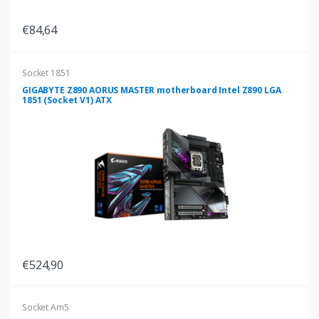
€84,64
Socket 1851
GIGABYTE Z890 AORUS MASTER motherboard Intel Z890 LGA
1851 (Socket V1) ATX
€524,90
Socket Am5