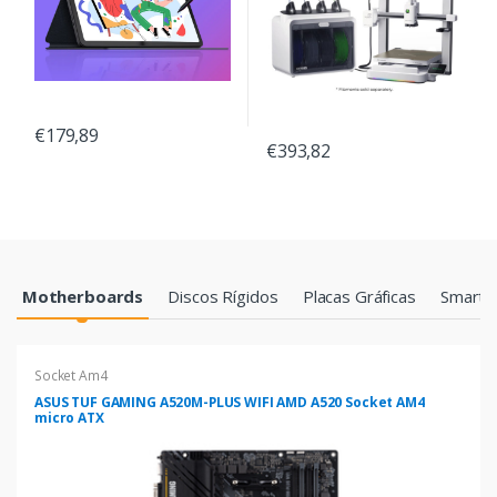
€179,89
€393,82
Products Grid
Motherboards
Discos Rígidos
Placas Gráficas
Smartp
Socket Am4
ASUS TUF GAMING A520M-PLUS WIFI AMD A520 Socket AM4
micro ATX