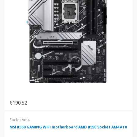
€190,52
Socket Am4
MSI B550 GAMING WIFI motherboard AMD B550 Socket AM4 ATX