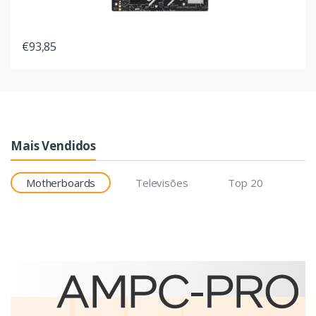
€93,85
Mais Vendidos
Motherboards
Televisões
Top 20
Etiquetas
Brother BCS-1J074102-121
etiqueta para impressão