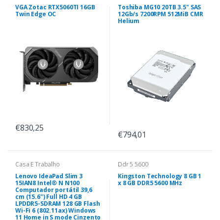
VGA Zotac RTX5060TI 16GB
Toshiba MG10 20TB 3.5" SAS
Twin Edge OC
12Gb/s 7200RPM 512MiB CMR
Helium
€830,25
€794,01
Casa E Trabalho
Ddr 5 5600
Lenovo IdeaPad Slim 3
Kingston Technology 8 GB 1
15IAN8 Intel® N N100
x 8 GB DDR5 5600 MHz
Computador portátil 39,6
cm (15.6") Full HD 4 GB
LPDDR5-SDRAM 128 GB Flash
Wi-Fi 6 (802.11ax) Windows
11 Home in S mode Cinzento