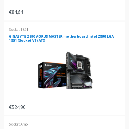
€84,64
Socket 1851
GIGABYTE Z890 AORUS MASTER motherboard Intel Z890 LGA
1851 (Socket V1) ATX
€524,90
Socket Am5