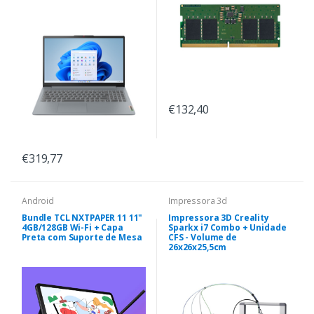
€132,40
€319,77
Android
Impressora 3d
Bundle TCL NXTPAPER 11 11"
Impressora 3D Creality
4GB/128GB Wi-Fi + Capa
Sparkx i7 Combo + Unidade
Preta com Suporte de Mesa
CFS - Volume de
26x26x25,5cm