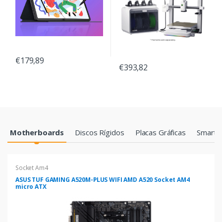
€179,89
€393,82
Products Grid
Motherboards
Discos Rígidos
Placas Gráficas
Smartp
Socket Am4
ASUS TUF GAMING A520M-PLUS WIFI AMD A520 Socket AM4
micro ATX