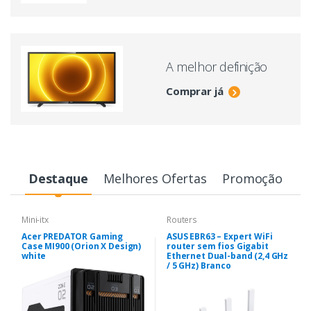
A melhor definição
Comprar já
Destaque
Melhores Ofertas
Promoção
Mini-itx
Routers
Acer PREDATOR Gaming
ASUS EBR63 – Expert WiFi
Case MI900 (Orion X Design)
router sem fios Gigabit
white
Ethernet Dual-band (2,4 GHz
/ 5 GHz) Branco