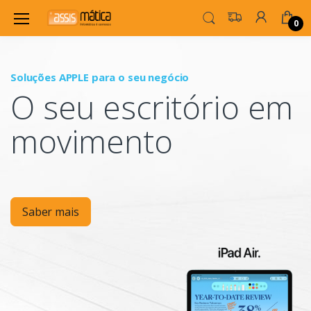
0
Soluções APPLE para o seu negócio
P
O seu escritório em
Mo
movimento
Saber mais