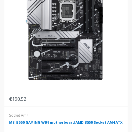
€190,52
Socket Am4
MSI B550 GAMING WIFI motherboard AMD B550 Socket AM4 ATX