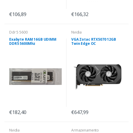
€106,89
€166,32
Ddr 5 5600
Nvidia
Exabyte RAM 16GB UDIMM
VGA Zotac RTX5070 12GB
DDR5 5600Mhz
Twin Edge OC
€182,40
€647,99
Nvidia
Armazenamento