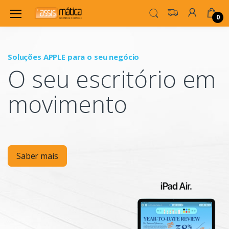
0
Soluções APPLE para o seu negócio
P
O seu escritório em
Mo
movimento
Saber mais