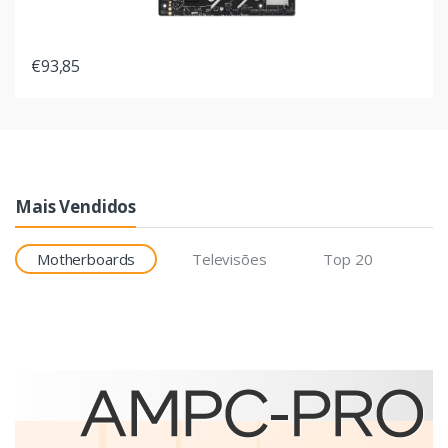
€93,85
Mais Vendidos
Motherboards
Televisões
Top 20
Etiquetas
Brother BCS-1J074102-121
etiqueta para impressão