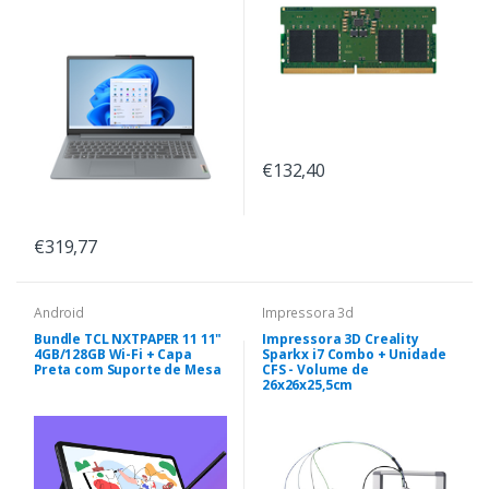
€132,40
€319,77
Android
Impressora 3d
Bundle TCL NXTPAPER 11 11"
Impressora 3D Creality
4GB/128GB Wi-Fi + Capa
Sparkx i7 Combo + Unidade
Preta com Suporte de Mesa
CFS - Volume de
26x26x25,5cm