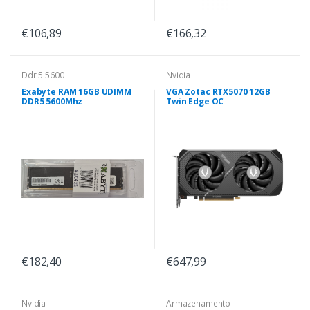
€106,89
€166,32
Ddr 5 5600
Nvidia
Exabyte RAM 16GB UDIMM
VGA Zotac RTX5070 12GB
DDR5 5600Mhz
Twin Edge OC
€182,40
€647,99
Nvidia
Armazenamento