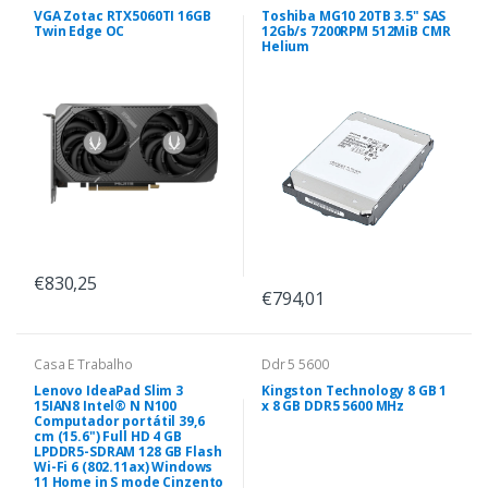
VGA Zotac RTX5060TI 16GB
Toshiba MG10 20TB 3.5" SAS
Twin Edge OC
12Gb/s 7200RPM 512MiB CMR
Helium
€830,25
€794,01
Casa E Trabalho
Ddr 5 5600
Lenovo IdeaPad Slim 3
Kingston Technology 8 GB 1
15IAN8 Intel® N N100
x 8 GB DDR5 5600 MHz
Computador portátil 39,6
cm (15.6") Full HD 4 GB
LPDDR5-SDRAM 128 GB Flash
Wi-Fi 6 (802.11ax) Windows
11 Home in S mode Cinzento