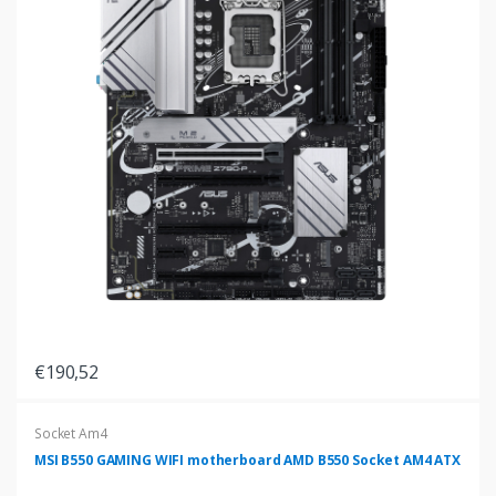
€190,52
Socket Am4
MSI B550 GAMING WIFI motherboard AMD B550 Socket AM4 ATX