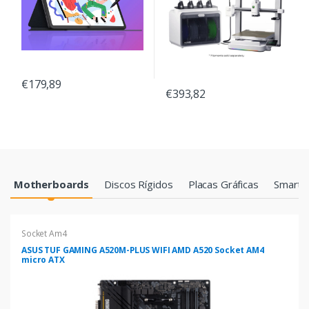
€179,89
€393,82
Products Grid
Motherboards
Discos Rígidos
Placas Gráficas
Smartp
Socket Am4
ASUS TUF GAMING A520M-PLUS WIFI AMD A520 Socket AM4
micro ATX