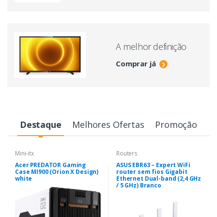
A melhor definição
Comprar já
Destaque
Melhores Ofertas
Promoção
Mini-itx
Routers
Acer PREDATOR Gaming
ASUS EBR63 – Expert WiFi
Case MI900 (Orion X Design)
router sem fios Gigabit
white
Ethernet Dual-band (2,4 GHz
/ 5 GHz) Branco