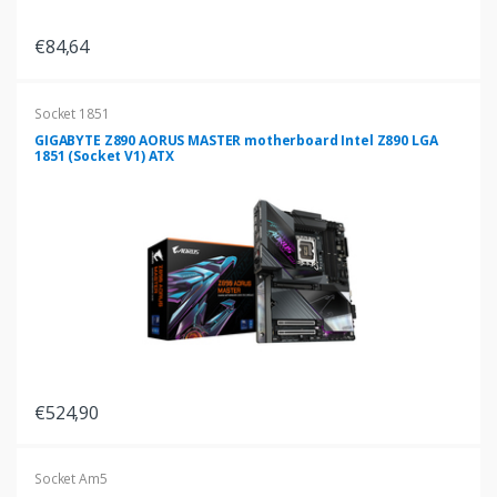
€84,64
Socket 1851
GIGABYTE Z890 AORUS MASTER motherboard Intel Z890 LGA
1851 (Socket V1) ATX
€524,90
Socket Am5