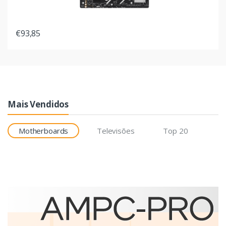
€93,85
Mais Vendidos
Motherboards
Televisões
Top 20
Etiquetas
Brother BCS-1J074102-121
etiqueta para impressão