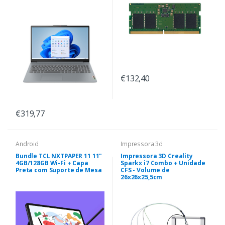
€132,40
€319,77
Android
Impressora 3d
Bundle TCL NXTPAPER 11 11"
Impressora 3D Creality
4GB/128GB Wi-Fi + Capa
Sparkx i7 Combo + Unidade
Preta com Suporte de Mesa
CFS - Volume de
26x26x25,5cm