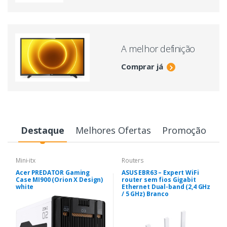
A melhor definição
Comprar já
Destaque
Melhores Ofertas
Promoção
Mini-itx
Routers
Acer PREDATOR Gaming
ASUS EBR63 – Expert WiFi
Case MI900 (Orion X Design)
router sem fios Gigabit
white
Ethernet Dual-band (2,4 GHz
/ 5 GHz) Branco