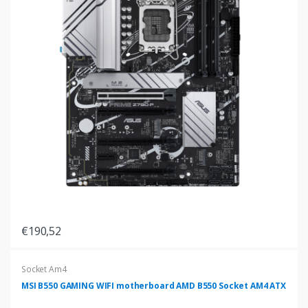
€190,52
Socket Am4
MSI B550 GAMING WIFI motherboard AMD B550 Socket AM4 ATX