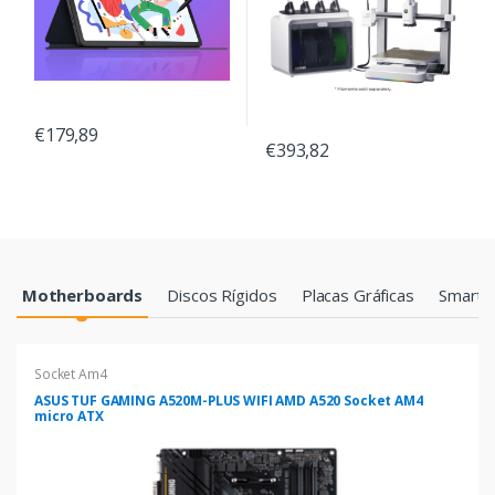
€179,89
€393,82
Products Grid
Motherboards
Discos Rígidos
Placas Gráficas
Smartp
Socket Am4
ASUS TUF GAMING A520M-PLUS WIFI AMD A520 Socket AM4
micro ATX