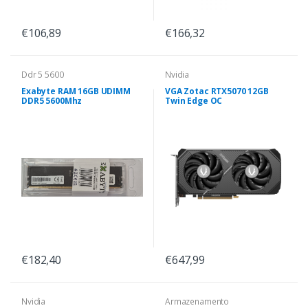
€106,89
€166,32
Ddr 5 5600
Nvidia
Exabyte RAM 16GB UDIMM
VGA Zotac RTX5070 12GB
DDR5 5600Mhz
Twin Edge OC
€182,40
€647,99
Nvidia
Armazenamento