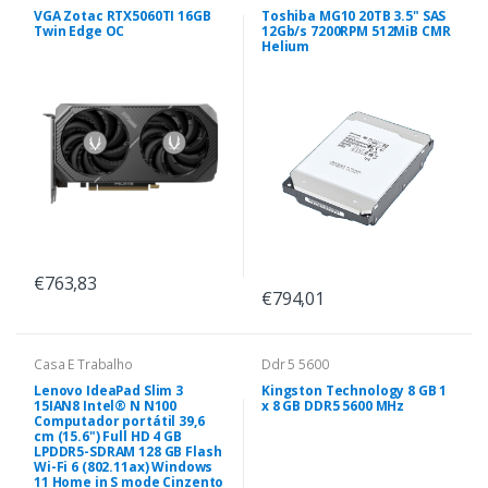
VGA Zotac RTX5060TI 16GB
Toshiba MG10 20TB 3.5" SAS
Twin Edge OC
12Gb/s 7200RPM 512MiB CMR
Helium
€763,83
€794,01
Casa E Trabalho
Ddr 5 5600
Lenovo IdeaPad Slim 3
Kingston Technology 8 GB 1
15IAN8 Intel® N N100
x 8 GB DDR5 5600 MHz
Computador portátil 39,6
cm (15.6") Full HD 4 GB
LPDDR5-SDRAM 128 GB Flash
Wi-Fi 6 (802.11ax) Windows
11 Home in S mode Cinzento