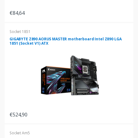
€84,64
Socket 1851
GIGABYTE Z890 AORUS MASTER motherboard Intel Z890 LGA
1851 (Socket V1) ATX
€524,90
Socket Am5