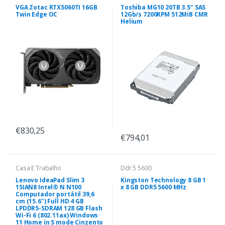
VGA Zotac RTX5060TI 16GB
Toshiba MG10 20TB 3.5" SAS
Twin Edge OC
12Gb/s 7200RPM 512MiB CMR
Helium
€830,25
€794,01
Casa E Trabalho
Ddr 5 5600
Lenovo IdeaPad Slim 3
Kingston Technology 8 GB 1
15IAN8 Intel® N N100
x 8 GB DDR5 5600 MHz
Computador portátil 39,6
cm (15.6") Full HD 4 GB
LPDDR5-SDRAM 128 GB Flash
Wi-Fi 6 (802.11ax) Windows
11 Home in S mode Cinzento