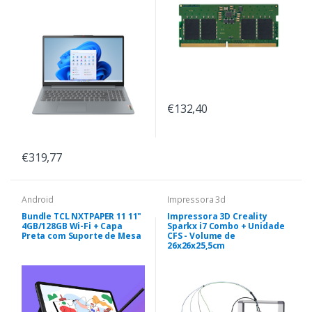
€132,40
€319,77
Android
Impressora 3d
Bundle TCL NXTPAPER 11 11"
Impressora 3D Creality
4GB/128GB Wi-Fi + Capa
Sparkx i7 Combo + Unidade
Preta com Suporte de Mesa
CFS - Volume de
26x26x25,5cm