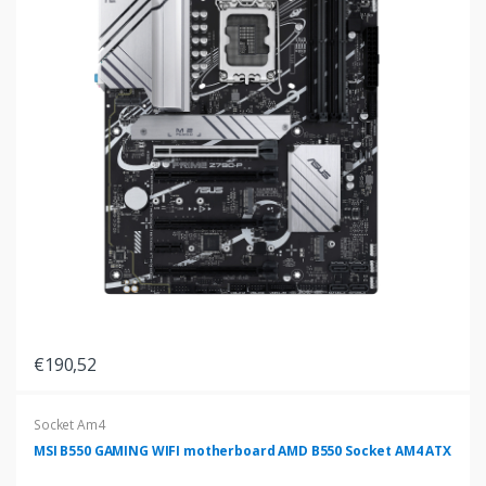
€190,52
Socket Am4
MSI B550 GAMING WIFI motherboard AMD B550 Socket AM4 ATX