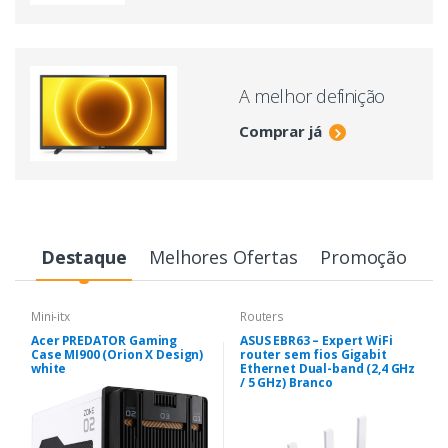
A melhor definição
Comprar já
Destaque
Melhores Ofertas
Promoção
Mini-itx
Routers
Acer PREDATOR Gaming
ASUS EBR63 – Expert WiFi
Case MI900 (Orion X Design)
router sem fios Gigabit
white
Ethernet Dual-band (2,4 GHz
/ 5 GHz) Branco