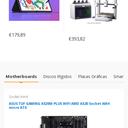
€179,89
€393,82
Products Grid
Motherboards
Discos Rígidos
Placas Gráficas
Smartp
Socket Am4
ASUS TUF GAMING A520M-PLUS WIFI AMD A520 Socket AM4
micro ATX