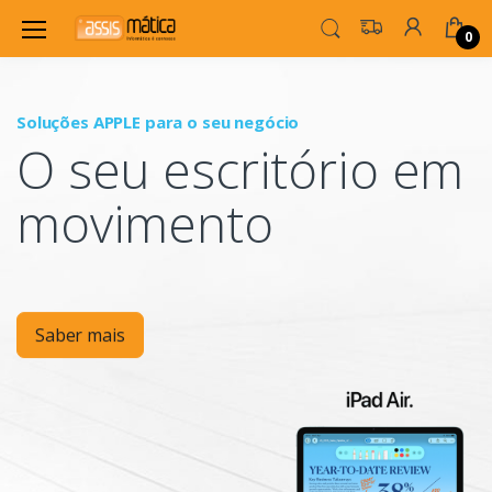
0
Soluções APPLE para o seu negócio
P
O seu escritório em
Mo
movimento
Saber mais