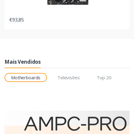
€93,85
Mais Vendidos
Motherboards
Televisões
Top 20
Etiquetas
Brother BCS-1J074102-121
etiqueta para impressão