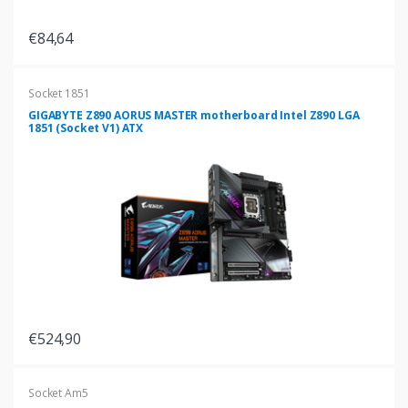
€84,64
Socket 1851
GIGABYTE Z890 AORUS MASTER motherboard Intel Z890 LGA
1851 (Socket V1) ATX
€524,90
Socket Am5