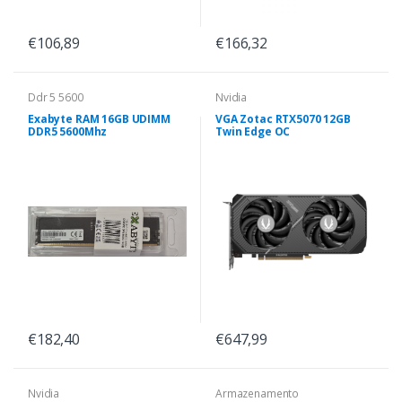
€106,89
€166,32
Ddr 5 5600
Nvidia
Exabyte RAM 16GB UDIMM
VGA Zotac RTX5070 12GB
DDR5 5600Mhz
Twin Edge OC
€182,40
€647,99
Nvidia
Armazenamento