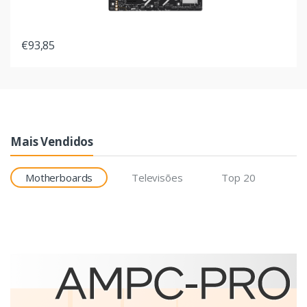
€93,85
Mais Vendidos
Motherboards
Televisões
Top 20
Etiquetas
Brother BCS-1J074102-121
etiqueta para impressão