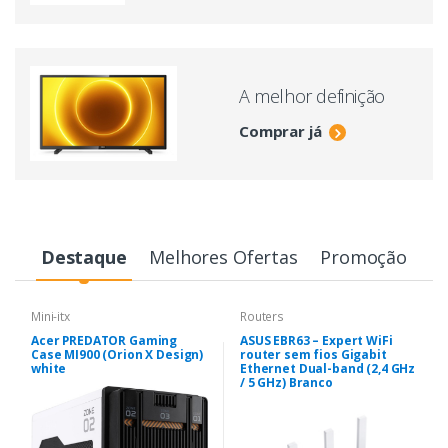
A melhor definição
Comprar já
Destaque
Melhores Ofertas
Promoção
Mini-itx
Routers
Acer PREDATOR Gaming
ASUS EBR63 – Expert WiFi
Case MI900 (Orion X Design)
router sem fios Gigabit
white
Ethernet Dual-band (2,4 GHz
/ 5 GHz) Branco