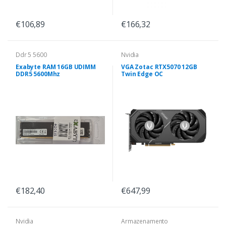
€106,89
€166,32
Ddr 5 5600
Nvidia
Exabyte RAM 16GB UDIMM
VGA Zotac RTX5070 12GB
DDR5 5600Mhz
Twin Edge OC
€182,40
€647,99
Nvidia
Armazenamento