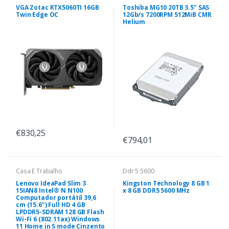
VGA Zotac RTX5060TI 16GB
Toshiba MG10 20TB 3.5" SAS
Twin Edge OC
12Gb/s 7200RPM 512MiB CMR
Helium
€830,25
€794,01
Casa E Trabalho
Ddr 5 5600
Lenovo IdeaPad Slim 3
Kingston Technology 8 GB 1
15IAN8 Intel® N N100
x 8 GB DDR5 5600 MHz
Computador portátil 39,6
cm (15.6") Full HD 4 GB
LPDDR5-SDRAM 128 GB Flash
Wi-Fi 6 (802.11ax) Windows
11 Home in S mode Cinzento