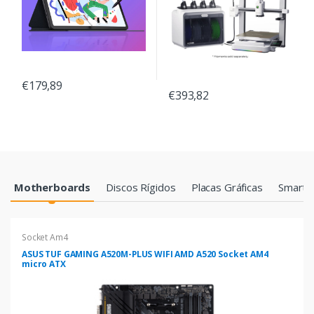
€179,89
€393,82
Products Grid
Motherboards
Discos Rígidos
Placas Gráficas
Smartp
Socket Am4
ASUS TUF GAMING A520M-PLUS WIFI AMD A520 Socket AM4
micro ATX