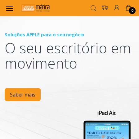
0
Soluções APPLE para o seu negócio
P
O seu escritório em
Mo
movimento
Saber mais