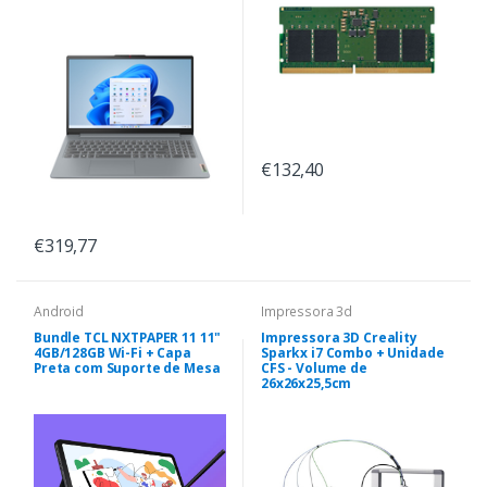
€132,40
€319,77
Android
Impressora 3d
Bundle TCL NXTPAPER 11 11"
Impressora 3D Creality
4GB/128GB Wi-Fi + Capa
Sparkx i7 Combo + Unidade
Preta com Suporte de Mesa
CFS - Volume de
26x26x25,5cm