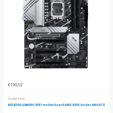
€190,52
Socket Am4
MSI B550 GAMING WIFI motherboard AMD B550 Socket AM4 ATX