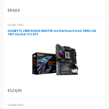
€84,64
Socket 1851
GIGABYTE Z890 AORUS MASTER motherboard Intel Z890 LGA
1851 (Socket V1) ATX
€524,90
Socket Am5