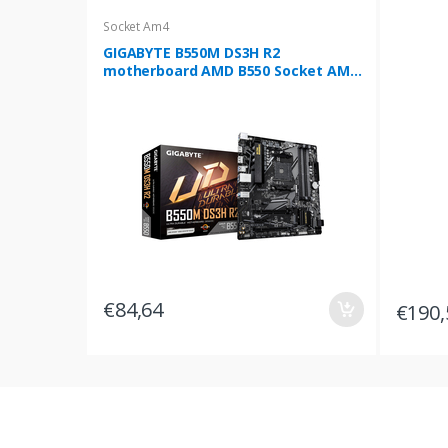
Socket Am4
GIGABYTE B550M DS3H R2
motherboard AMD B550 Socket AM4
micro ATX
€84,64
€190,