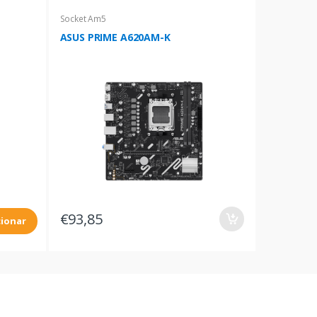
Socket Am5
ASUS PRIME A620AM-K
€93,85
cionar