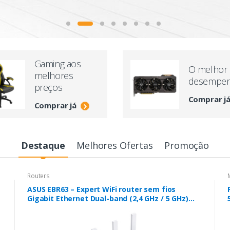
Gaming aos
O melhor
melhores
desempe
preços
Comprar j
Comprar já
Destaque
Melhores Ofertas
Promoção
Routers
ASUS EBR63 – Expert WiFi router sem fios
Gigabit Ethernet Dual-band (2,4 GHz / 5 GHz)
Branco