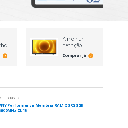
V
A melhor
nho
definição
á
Comprar já
Memórias Ram
PNY Performance Memória RAM DDR5 8GB
5600MHz CL46