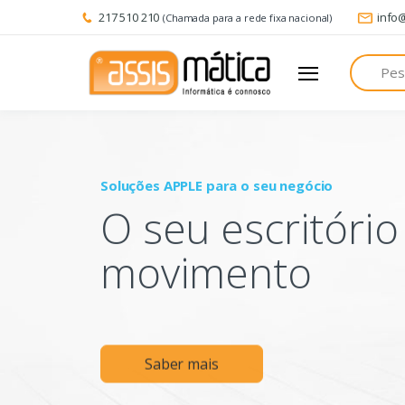
217 510 210
info
(Chamada para a rede fixa nacional)
Pesquisa
Soluções APPLE para o seu negócio
O seu escritóri
movimento
Saber mais