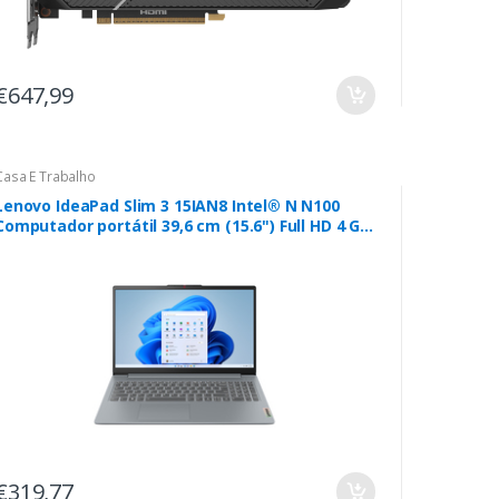
€647,99
Casa E Trabalho
Lenovo IdeaPad Slim 3 15IAN8 Intel® N N100
Computador portátil 39,6 cm (15.6") Full HD 4 GB
LPDDR5-SDRAM 128 GB Flash Wi-Fi 6 (802.11ax)
Windows 11 Home in S mode Cinzento
€319,77