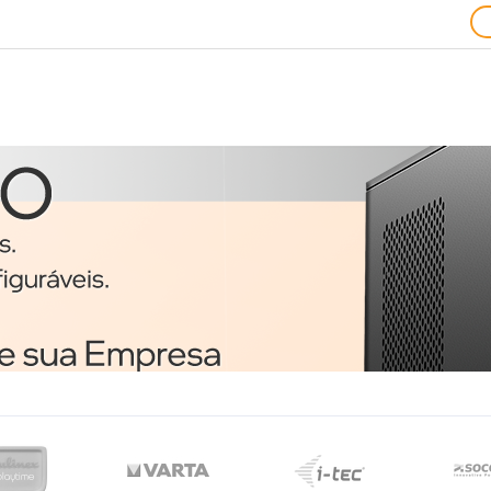
Ratos
1
Trust 24657 rato
o
Ambidestro USB Type-A
Ótico 1200 DPI
€3,51