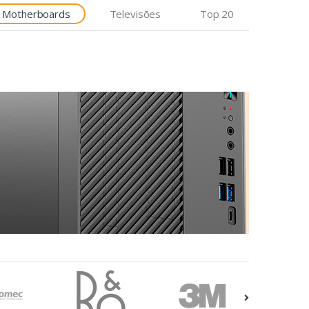
Motherboards
Televisões
Top 20
Etiquetas
Epson Premium, 76mm x
35m, 163 g/m²
€7,92