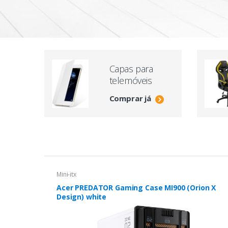
Capas para
telemóveis
Comprar já
Mini-itx
Acer PREDATOR Gaming Case MI900 (Orion X
Design) white