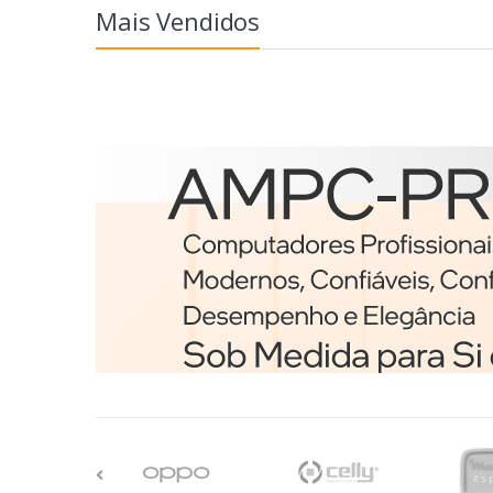
Mais Vendidos
Etiquetas
Brother BCS-1J074102-12
etiqueta para impressã
Branco
€98,75