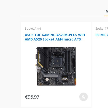
Products Grid
M
Socket Am4
Socket 1
ASUS TUF GAMING A520M-PLUS WIFI
PRIME Z
AMD A520 Socket AM4 micro ATX
€95,97