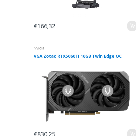
€166,32
Nvidia
VGA Zotac RTX5060TI 16GB Twin Edge OC
€830,25