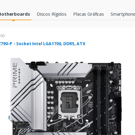
otherboards
Discos Rígidos
Placas Gráficas
Smartphon
700
790-P - Socket Intel LGA1700, DDR5, ATX