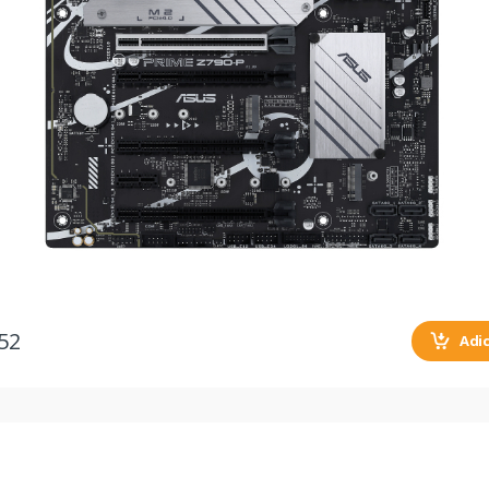
52
Adi