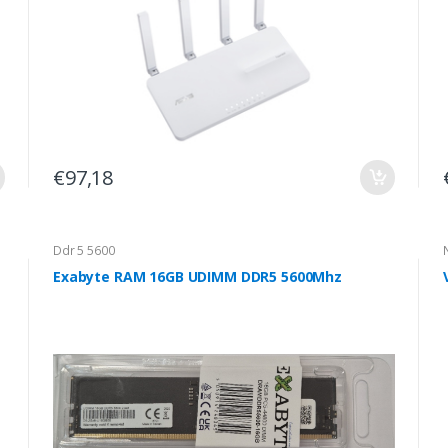
€97,18
Ddr 5 5600
Exabyte RAM 16GB UDIMM DDR5 5600Mhz