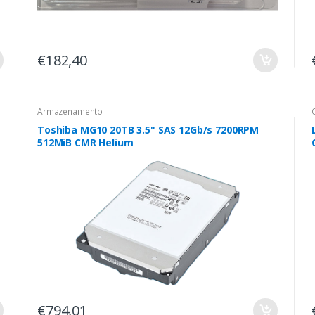
€182,40
Armazenamento
Toshiba MG10 20TB 3.5" SAS 12Gb/s 7200RPM
512MiB CMR Helium
€794,01