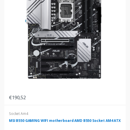
€190,52
Socket Am4
MSI B550 GAMING WIFI motherboard AMD B550 Socket AM4 ATX