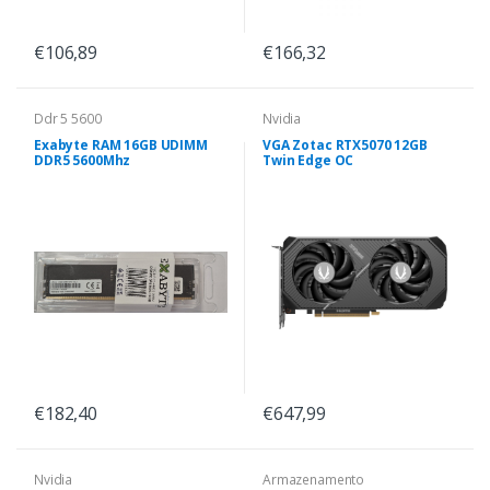
€106,89
€166,32
Ddr 5 5600
Nvidia
Exabyte RAM 16GB UDIMM
VGA Zotac RTX5070 12GB
DDR5 5600Mhz
Twin Edge OC
€182,40
€647,99
Nvidia
Armazenamento