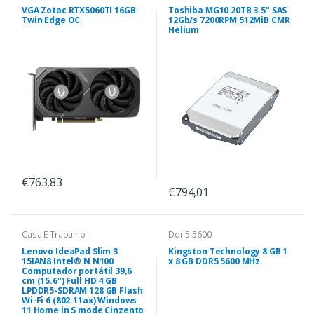
VGA Zotac RTX5060TI 16GB
Toshiba MG10 20TB 3.5" SAS
Twin Edge OC
12Gb/s 7200RPM 512MiB CMR
Helium
€763,83
€794,01
Casa E Trabalho
Ddr 5 5600
Lenovo IdeaPad Slim 3
Kingston Technology 8 GB 1
15IAN8 Intel® N N100
x 8 GB DDR5 5600 MHz
Computador portátil 39,6
cm (15.6") Full HD 4 GB
LPDDR5-SDRAM 128 GB Flash
Wi-Fi 6 (802.11ax) Windows
11 Home in S mode Cinzento