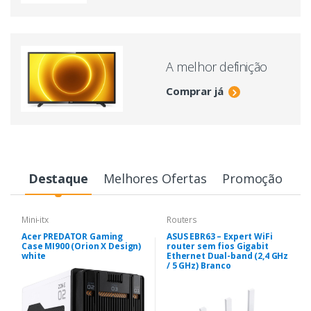
A melhor definição
Comprar já
Destaque
Melhores Ofertas
Promoção
Mini-itx
Routers
Acer PREDATOR Gaming
ASUS EBR63 – Expert WiFi
Case MI900 (Orion X Design)
router sem fios Gigabit
white
Ethernet Dual-band (2,4 GHz
/ 5 GHz) Branco