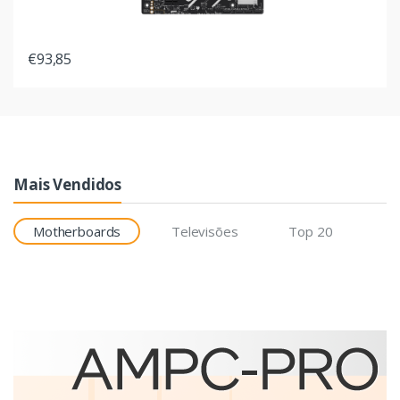
€93,85
Mais Vendidos
Motherboards
Televisões
Top 20
Etiquetas
Brother BCS-1J074102-121
etiqueta para impressão