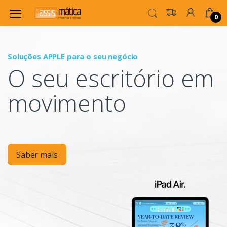
0
Soluções APPLE para o seu negócio
P
O seu escritório em
Mo
movimento
Saber mais