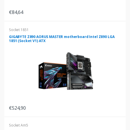
€84,64
Socket 1851
GIGABYTE Z890 AORUS MASTER motherboard Intel Z890 LGA
1851 (Socket V1) ATX
€524,90
Socket Am5