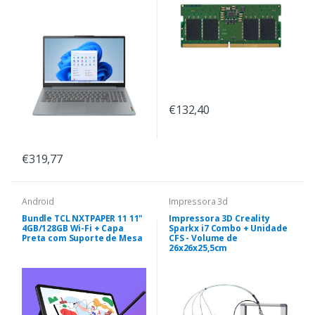
€132,40
€319,77
Android
Impressora 3d
Bundle TCL NXTPAPER 11 11"
Impressora 3D Creality
4GB/128GB Wi-Fi + Capa
Sparkx i7 Combo + Unidade
Preta com Suporte de Mesa
CFS - Volume de
26x26x25,5cm