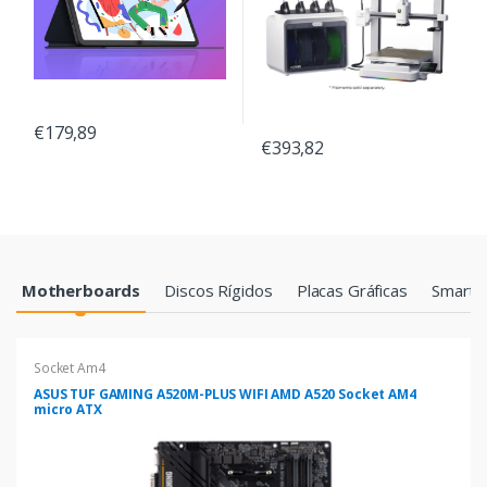
€179,89
€393,82
Products Grid
Motherboards
Discos Rígidos
Placas Gráficas
Smartp
Socket Am4
ASUS TUF GAMING A520M-PLUS WIFI AMD A520 Socket AM4
micro ATX