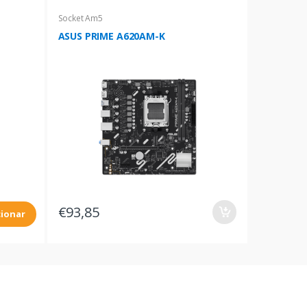
Socket Am5
ASUS PRIME A620AM-K
€93,85
cionar