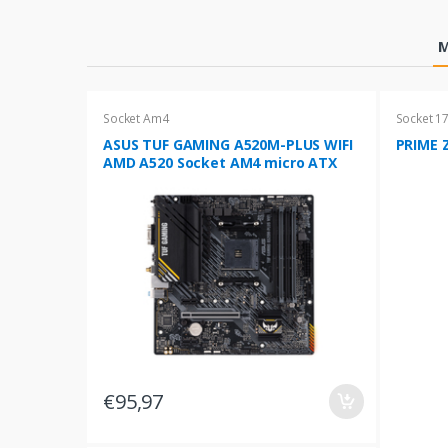
Products Grid
M
Socket Am4
Socket 1
ASUS TUF GAMING A520M-PLUS WIFI
PRIME Z
AMD A520 Socket AM4 micro ATX
€95,97