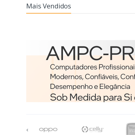
Mais Vendidos
Etiquetas
Brother BCS-1J074102-12
etiqueta para impressã
Branco
€98,75