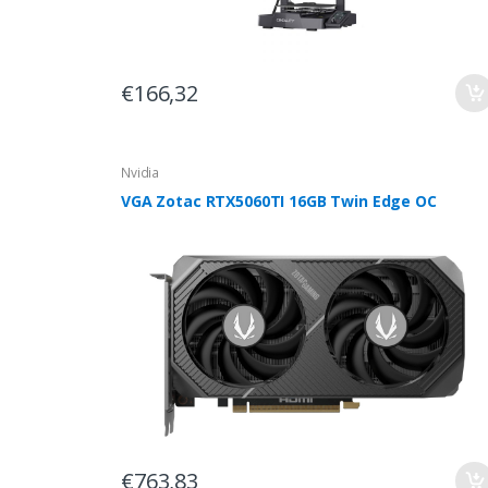
€166,32
Nvidia
VGA Zotac RTX5060TI 16GB Twin Edge OC
€763,83