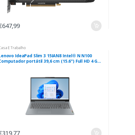
€647,99
Casa E Trabalho
Lenovo IdeaPad Slim 3 15IAN8 Intel® N N100
Computador portátil 39,6 cm (15.6") Full HD 4 GB
LPDDR5-SDRAM 128 GB Flash Wi-Fi 6 (802.11ax)
Windows 11 Home in S mode Cinzento
€319,77