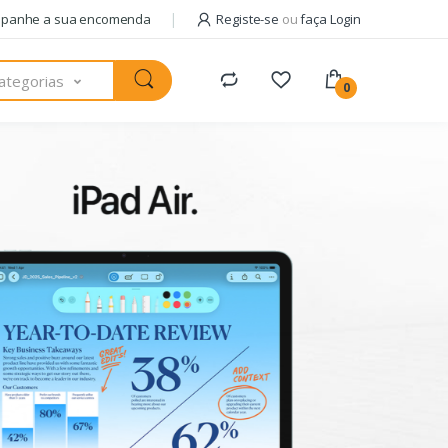
panhe a sua encomenda
Registe-se
ou
faça Login
ategorias
0
Pack com
AM
+ 
usa