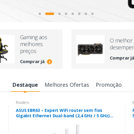
Gaming aos
O melhor
melhores
desempe
preços
Comprar j
Comprar já
Destaque
Melhores Ofertas
Promoção
Routers
ASUS EBR63 – Expert WiFi router sem fios
Gigabit Ethernet Dual-band (2,4 GHz / 5 GHz)
Branco