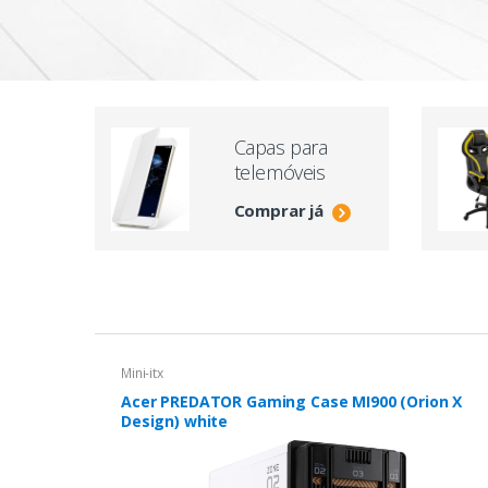
Capas para
telemóveis
Comprar já
Mini-itx
Acer PREDATOR Gaming Case MI900 (Orion X
Design) white