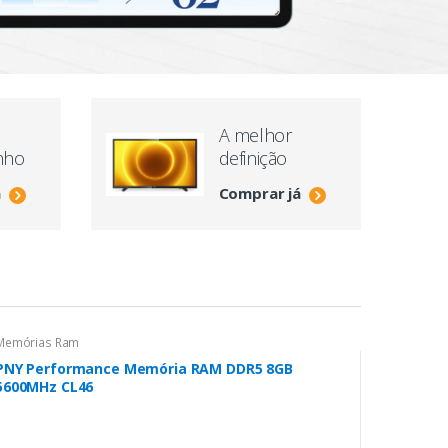
V
A melhor
nho
definição
á
Comprar já
Memórias Ram
PNY Performance Memória RAM DDR5 8GB
5600MHz CL46