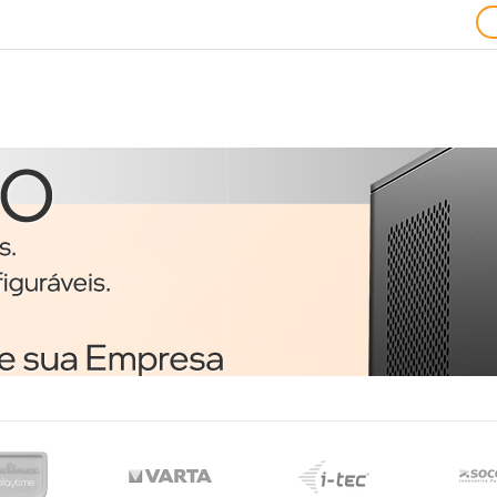
Ratos
1
Trust 24657 rato
o
Ambidestro USB Type-A
Ótico 1200 DPI
€3,51