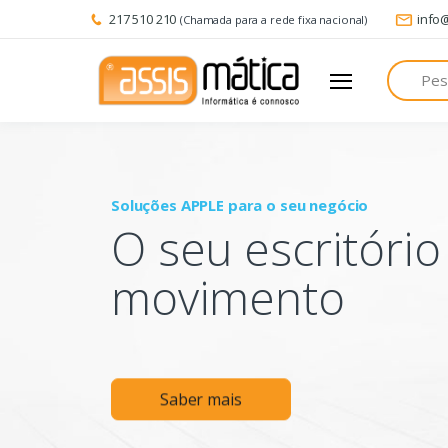
217 510 210
info
(Chamada para a rede fixa nacional)
Pesquisa
Soluções APPLE para o seu negócio
O seu escritóri
movimento
Saber mais