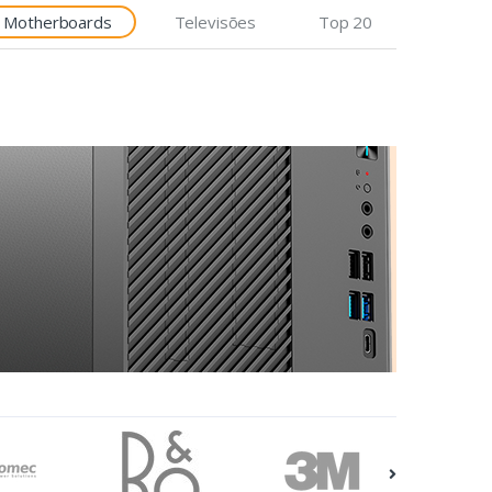
Motherboards
Televisões
Top 20
Etiquetas
Epson Premium, 76mm x
35m, 163 g/m²
€7,92