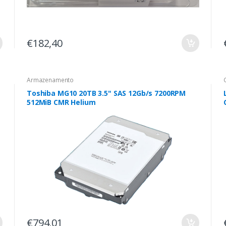
€182,40
Armazenamento
Toshiba MG10 20TB 3.5" SAS 12Gb/s 7200RPM
512MiB CMR Helium
€794,01