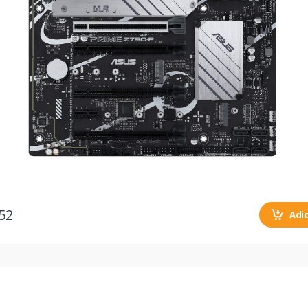
52
Adi