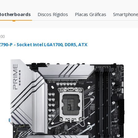
otherboards
Discos Rígidos
Placas Gráficas
Smartphon
700
790-P - Socket Intel LGA1700, DDR5, ATX