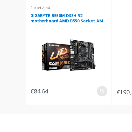
Socket Am4
GIGABYTE B550M DS3H R2
motherboard AMD B550 Socket AM4
micro ATX
€84,64
€190,