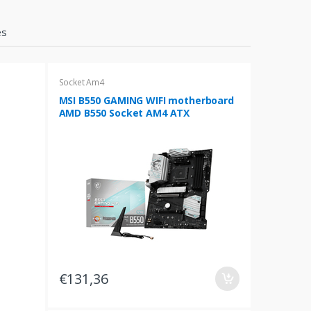
es
Socket Am4
MSI B550 GAMING WIFI motherboard
AMD B550 Socket AM4 ATX
€131,36