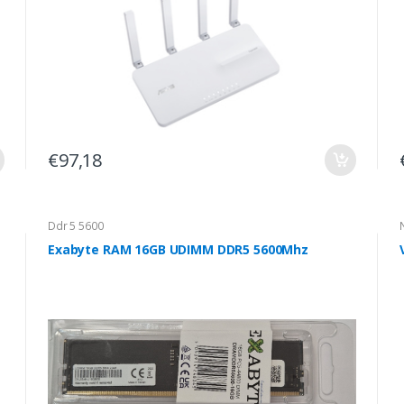
€97,18
Ddr 5 5600
Exabyte RAM 16GB UDIMM DDR5 5600Mhz