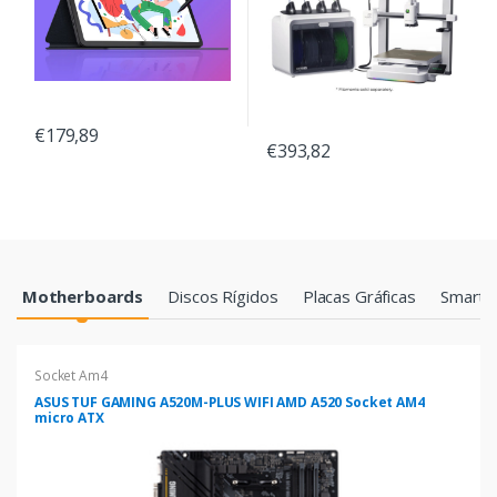
€179,89
€393,82
Products Grid
Motherboards
Discos Rígidos
Placas Gráficas
Smartp
Socket Am4
ASUS TUF GAMING A520M-PLUS WIFI AMD A520 Socket AM4
micro ATX