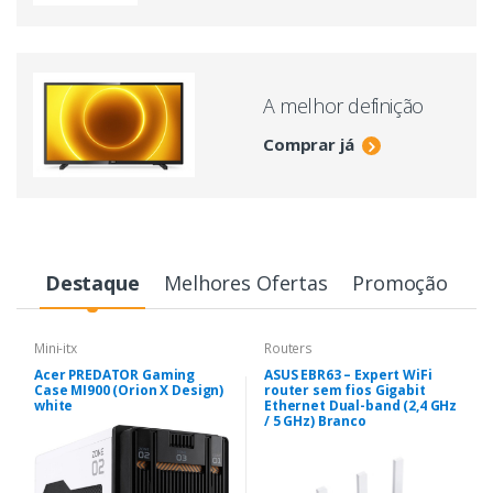
A melhor definição
Comprar já
Destaque
Melhores Ofertas
Promoção
Mini-itx
Routers
Acer PREDATOR Gaming
ASUS EBR63 – Expert WiFi
Case MI900 (Orion X Design)
router sem fios Gigabit
white
Ethernet Dual-band (2,4 GHz
/ 5 GHz) Branco