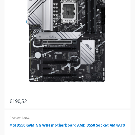
€190,52
Socket Am4
MSI B550 GAMING WIFI motherboard AMD B550 Socket AM4 ATX