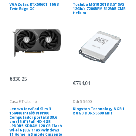
VGA Zotac RTX5060TI 16GB
Toshiba MG10 20TB 3.5" SAS
Twin Edge OC
12Gb/s 7200RPM 512MiB CMR
Helium
€830,25
€794,01
Casa E Trabalho
Ddr 5 5600
Lenovo IdeaPad Slim 3
Kingston Technology 8 GB 1
15IAN8 Intel® N N100
x 8 GB DDR5 5600 MHz
Computador portátil 39,6
cm (15.6") Full HD 4 GB
LPDDR5-SDRAM 128 GB Flash
Wi-Fi 6 (802.11ax) Windows
11 Home in S mode Cinzento