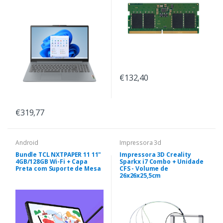
€132,40
€319,77
Android
Impressora 3d
Bundle TCL NXTPAPER 11 11"
Impressora 3D Creality
4GB/128GB Wi-Fi + Capa
Sparkx i7 Combo + Unidade
Preta com Suporte de Mesa
CFS - Volume de
26x26x25,5cm