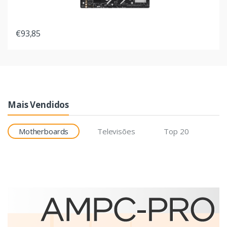
€93,85
Mais Vendidos
Motherboards
Televisões
Top 20
Etiquetas
Brother BCS-1J074102-121
etiqueta para impressão