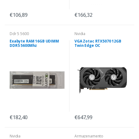
€106,89
€166,32
Ddr 5 5600
Nvidia
Exabyte RAM 16GB UDIMM
VGA Zotac RTX5070 12GB
DDR5 5600Mhz
Twin Edge OC
€182,40
€647,99
Nvidia
Armazenamento