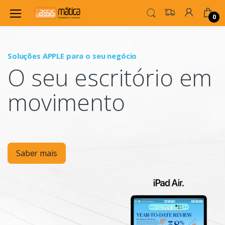
0
Soluções APPLE para o seu negócio
P
O seu escritório em
Mo
movimento
Saber mais