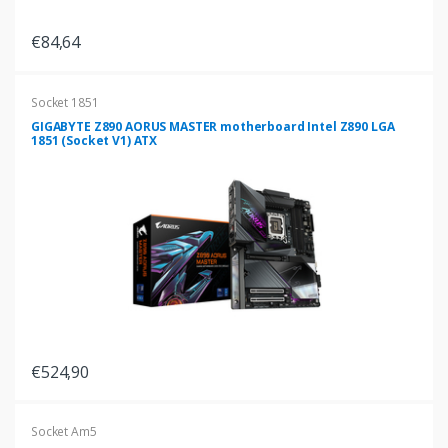
€84,64
Socket 1851
GIGABYTE Z890 AORUS MASTER motherboard Intel Z890 LGA
1851 (Socket V1) ATX
€524,90
Socket Am5