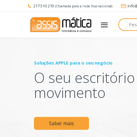
217 510 210
info
(Chamada para a rede fixa nacional)
Pesquisa
Soluções APPLE para o seu negócio
O seu escritóri
movimento
Saber mais