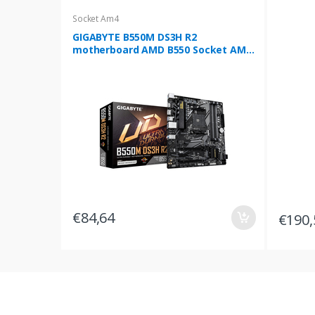
Socket Am4
GIGABYTE B550M DS3H R2
motherboard AMD B550 Socket AM4
micro ATX
€84,64
€190,