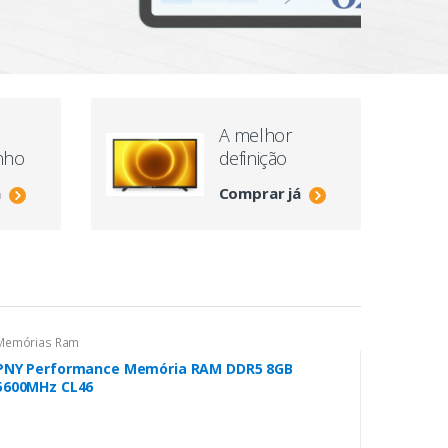
V
A melhor
nho
definição
á
Comprar já
Memórias Ram
PNY Performance Memória RAM DDR5 8GB
5600MHz CL46