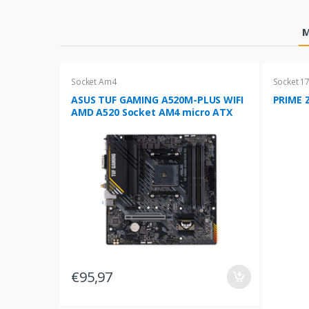
Products Grid
M
Socket Am4
Socket 1
ASUS TUF GAMING A520M-PLUS WIFI
PRIME Z
AMD A520 Socket AM4 micro ATX
€95,97