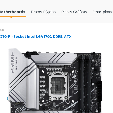
otherboards
Discos Rígidos
Placas Gráficas
Smartphon
700
790-P - Socket Intel LGA1700, DDR5, ATX