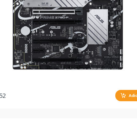
52
Adi