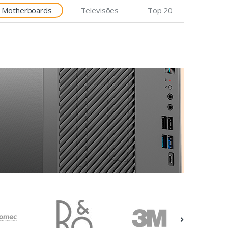
Motherboards
Televisões
Top 20
Etiquetas
Epson Premium, 76mm x
35m, 163 g/m²
€7,92