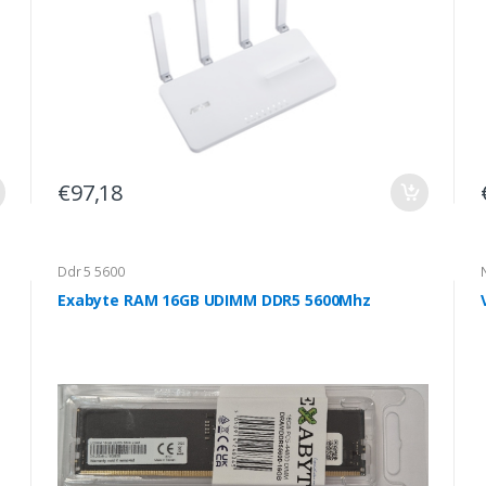
€97,18
Ddr 5 5600
Exabyte RAM 16GB UDIMM DDR5 5600Mhz