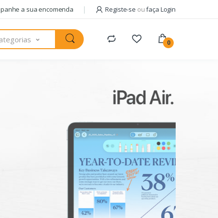
panhe a sua encomenda
Registe-se
ou
faça Login
ategorias
0
Pack com
AM
+ 
usa