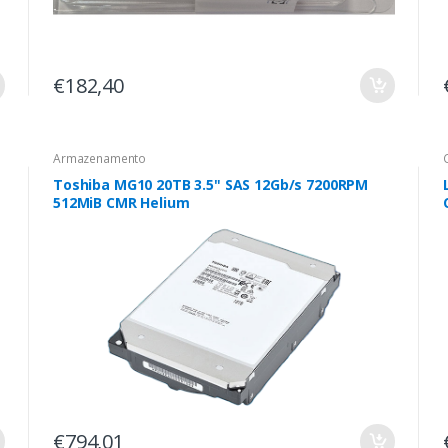
€182,40
Armazenamento
Toshiba MG10 20TB 3.5" SAS 12Gb/s 7200RPM
512MiB CMR Helium
€794,01