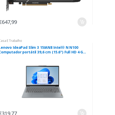
€647,99
Casa E Trabalho
Lenovo IdeaPad Slim 3 15IAN8 Intel® N N100
Computador portátil 39,6 cm (15.6") Full HD 4 GB
LPDDR5-SDRAM 128 GB Flash Wi-Fi 6 (802.11ax)
Windows 11 Home in S mode Cinzento
€319,77