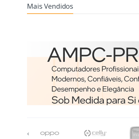
Mais Vendidos
Etiquetas
Brother BCS-1J074102-12
etiqueta para impressã
Branco
€98,75