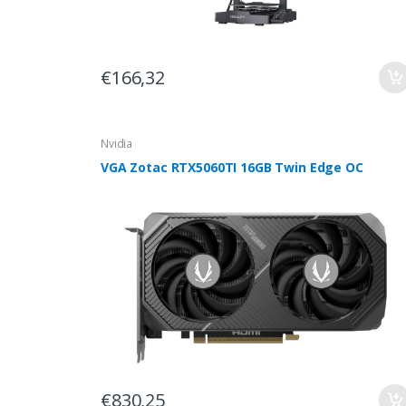
€166,32
Nvidia
VGA Zotac RTX5060TI 16GB Twin Edge OC
€830,25