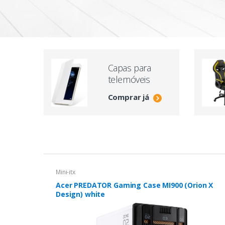
Capas para
telemóveis
Comprar já
Mini-itx
Acer PREDATOR Gaming Case MI900 (Orion X
Design) white