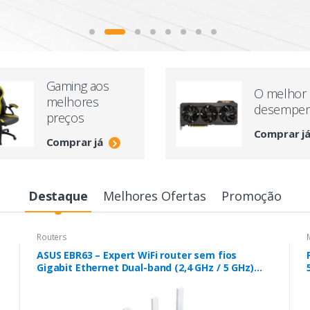
Gaming aos
O melhor
melhores
desempe
preços
Comprar j
Comprar já
Destaque
Melhores Ofertas
Promoção
Routers
ASUS EBR63 – Expert WiFi router sem fios
Gigabit Ethernet Dual-band (2,4 GHz / 5 GHz)
Branco