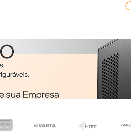
Ratos
1
Trust 24657 rato
o
Ambidestro USB Type-A
Ótico 1200 DPI
€3,51