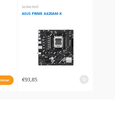
Socket Am5
ASUS PRIME A620AM-K
€93,85
cionar