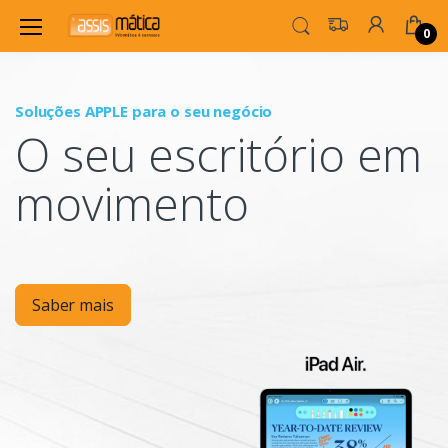
0
Soluções APPLE para o seu negócio
P
O seu escritório em
Mo
movimento
Saber mais