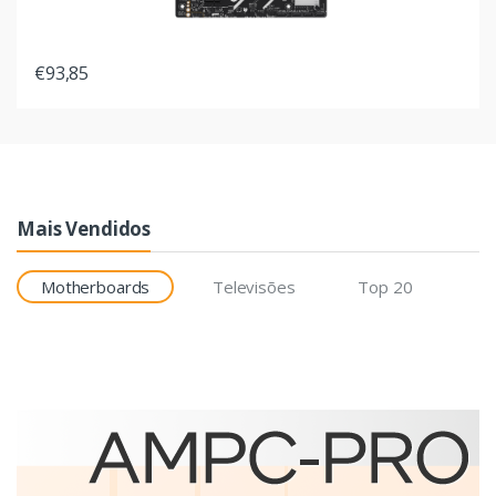
€93,85
Mais Vendidos
Motherboards
Televisões
Top 20
Etiquetas
Brother BCS-1J074102-121
etiqueta para impressão