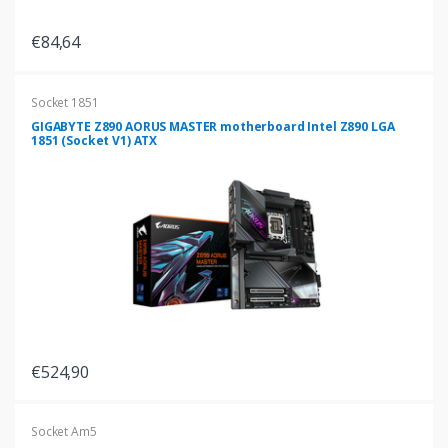
€84,64
Socket 1851
GIGABYTE Z890 AORUS MASTER motherboard Intel Z890 LGA
1851 (Socket V1) ATX
€524,90
Socket Am5