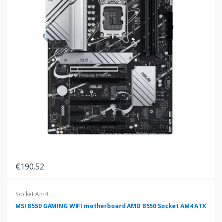
€190,52
Socket Am4
MSI B550 GAMING WIFI motherboard AMD B550 Socket AM4 ATX