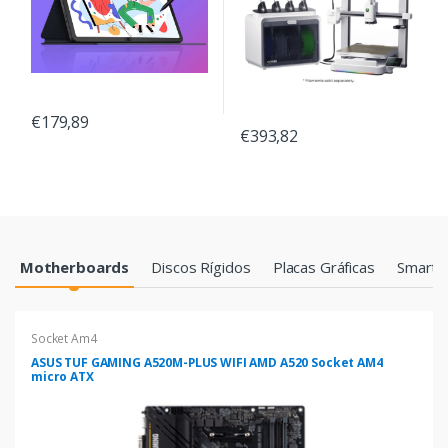
€179,89
€393,82
Products Grid
Motherboards
Discos Rígidos
Placas Gráficas
Smartp
Socket Am4
ASUS TUF GAMING A520M-PLUS WIFI AMD A520 Socket AM4
micro ATX