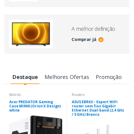
A melhor definição
Comprar já
Destaque
Melhores Ofertas
Promoção
Mini-itx
Routers
Acer PREDATOR Gaming
ASUS EBR63 – Expert WiFi
Case MI900 (Orion X Design)
router sem fios Gigabit
white
Ethernet Dual-band (2,4 GHz
/ 5 GHz) Branco