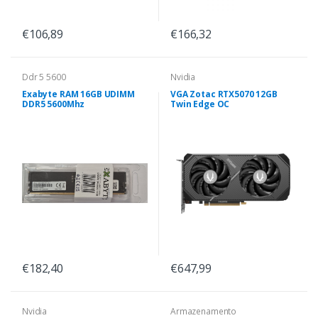
€106,89
€166,32
Ddr 5 5600
Nvidia
Exabyte RAM 16GB UDIMM
VGA Zotac RTX5070 12GB
DDR5 5600Mhz
Twin Edge OC
€182,40
€647,99
Nvidia
Armazenamento