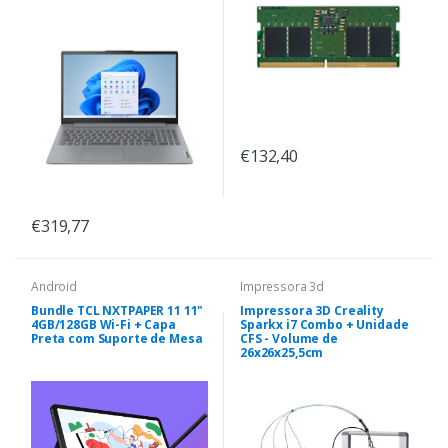
€132,40
€319,77
Android
Impressora 3d
Bundle TCL NXTPAPER 11 11"
Impressora 3D Creality
4GB/128GB Wi-Fi + Capa
Sparkx i7 Combo + Unidade
Preta com Suporte de Mesa
CFS - Volume de
26x26x25,5cm