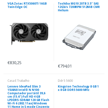
VGA Zotac RTX5060TI 16GB
Toshiba MG10 20TB 3.5" SAS
Twin Edge OC
12Gb/s 7200RPM 512MiB CMR
Helium
€830,25
€794,01
Casa E Trabalho
Ddr 5 5600
Lenovo IdeaPad Slim 3
Kingston Technology 8 GB 1
15IAN8 Intel® N N100
x 8 GB DDR5 5600 MHz
Computador portátil 39,6
cm (15.6") Full HD 4 GB
LPDDR5-SDRAM 128 GB Flash
Wi-Fi 6 (802.11ax) Windows
11 Home in S mode Cinzento