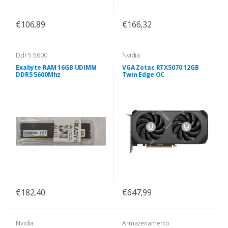
€106,89
€166,32
Ddr 5 5600
Nvidia
Exabyte RAM 16GB UDIMM
VGA Zotac RTX5070 12GB
DDR5 5600Mhz
Twin Edge OC
€182,40
€647,99
Nvidia
Armazenamento