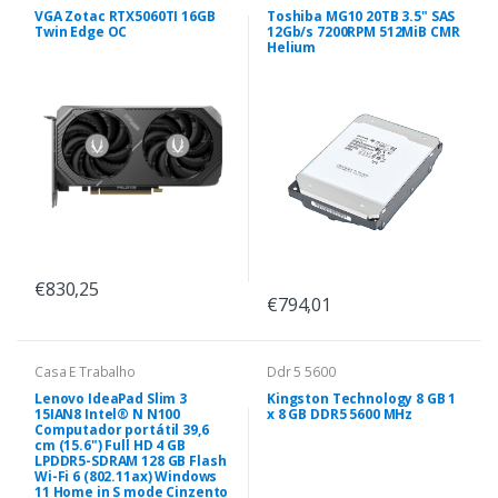
VGA Zotac RTX5060TI 16GB
Toshiba MG10 20TB 3.5" SAS
Twin Edge OC
12Gb/s 7200RPM 512MiB CMR
Helium
€830,25
€794,01
Casa E Trabalho
Ddr 5 5600
Lenovo IdeaPad Slim 3
Kingston Technology 8 GB 1
15IAN8 Intel® N N100
x 8 GB DDR5 5600 MHz
Computador portátil 39,6
cm (15.6") Full HD 4 GB
LPDDR5-SDRAM 128 GB Flash
Wi-Fi 6 (802.11ax) Windows
11 Home in S mode Cinzento