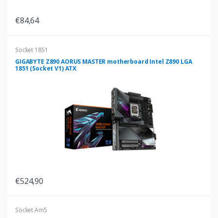
€84,64
Socket 1851
GIGABYTE Z890 AORUS MASTER motherboard Intel Z890 LGA
1851 (Socket V1) ATX
€524,90
Socket Am5