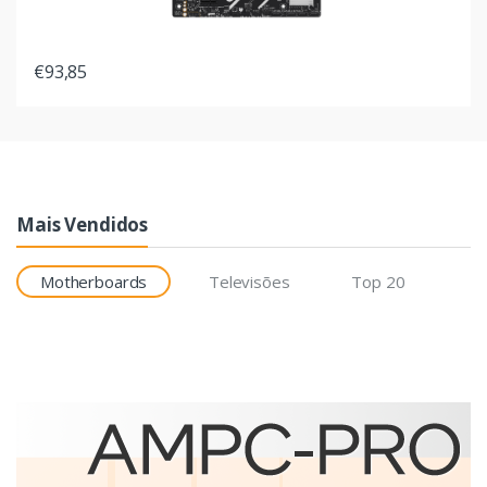
€93,85
Mais Vendidos
Motherboards
Televisões
Top 20
Etiquetas
Brother BCS-1J074102-121
etiqueta para impressão