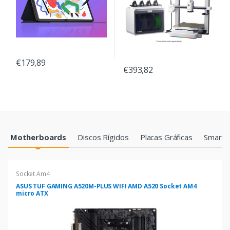
€179,89
€393,82
Products Grid
Motherboards
Discos Rígidos
Placas Gráficas
Smartp
Socket Am4
ASUS TUF GAMING A520M-PLUS WIFI AMD A520 Socket AM4
micro ATX