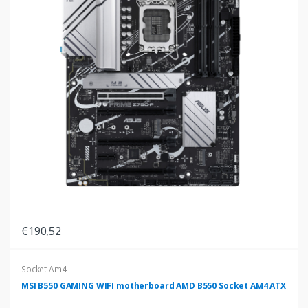
€190,52
Socket Am4
MSI B550 GAMING WIFI motherboard AMD B550 Socket AM4 ATX