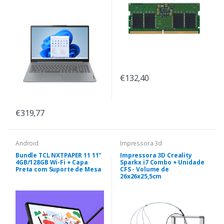
€132,40
€319,77
Android
Impressora 3d
Bundle TCL NXTPAPER 11 11"
Impressora 3D Creality
4GB/128GB Wi-Fi + Capa
Sparkx i7 Combo + Unidade
Preta com Suporte de Mesa
CFS - Volume de
26x26x25,5cm