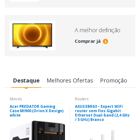
A melhor definição
Comprar já
Destaque
Melhores Ofertas
Promoção
Mini-itx
Routers
Acer PREDATOR Gaming
ASUS EBR63 – Expert WiFi
Case MI900 (Orion X Design)
router sem fios Gigabit
white
Ethernet Dual-band (2,4 GHz
/ 5 GHz) Branco