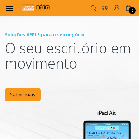
0
Soluções APPLE para o seu negócio
P
O seu escritório em
Mo
movimento
Saber mais