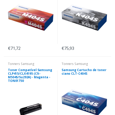
€71,72
€75,93
Tonners Samsung
Tonners Samsung
Toner Compatível Samsung
Samsung Cartucho de toner
CLP415/CLX4195 (Clt-
ciano CLT-C404S
M504S/Su292A) - Magenta -
TON01750