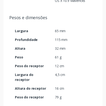
OS X 10.9 Mavericks
Pesos e dimensões
Largura
65 mm
Profundidade
115 mm
Altura
32 mm
Peso
61 g
Peso do receptor
12 cm
Largura do
4,5 cm
receptor
Altura do receptor
16 cm
Peso do receptor
79 g