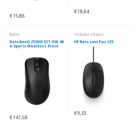
€18,84
€15,86
Ratos
Teclados E Ratos
Rato BenQ ZOWIE EC1-DW 4K
HP Rato com fios 125
e-Sports Wireless L Preto
€9,33
€141,58