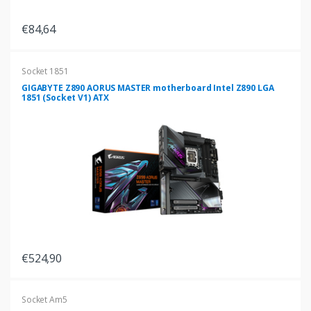
€84,64
Socket 1851
GIGABYTE Z890 AORUS MASTER motherboard Intel Z890 LGA
1851 (Socket V1) ATX
€524,90
Socket Am5