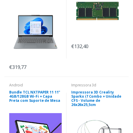
€132,40
€319,77
Android
Impressora 3d
Bundle TCL NXTPAPER 11 11"
Impressora 3D Creality
4GB/128GB Wi-Fi + Capa
Sparkx i7 Combo + Unidade
Preta com Suporte de Mesa
CFS - Volume de
26x26x25,5cm