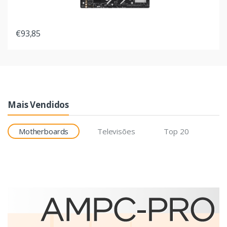
€93,85
Mais Vendidos
Motherboards
Televisões
Top 20
Etiquetas
Brother BCS-1J074102-121
etiqueta para impressão