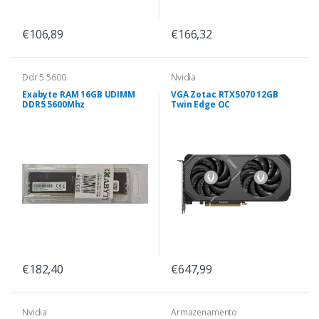
€106,89
€166,32
Ddr 5 5600
Nvidia
Exabyte RAM 16GB UDIMM
VGA Zotac RTX5070 12GB
DDR5 5600Mhz
Twin Edge OC
€182,40
€647,99
Nvidia
Armazenamento