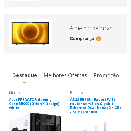
A melhor definição
Comprar já
Destaque
Melhores Ofertas
Promoção
Mini-itx
Routers
Acer PREDATOR Gaming
ASUS EBR63 – Expert WiFi
Case MI900 (Orion X Design)
router sem fios Gigabit
white
Ethernet Dual-band (2,4 GHz
/ 5 GHz) Branco