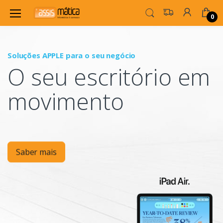
0
Soluções APPLE para o seu negócio
P
O seu escritório em
Mo
movimento
Saber mais