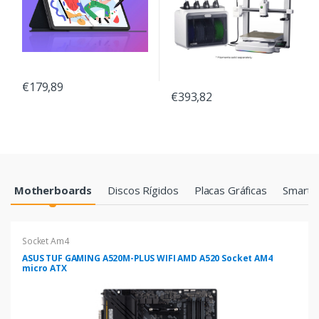
€179,89
€393,82
Products Grid
Motherboards
Discos Rígidos
Placas Gráficas
Smartp
Socket Am4
ASUS TUF GAMING A520M-PLUS WIFI AMD A520 Socket AM4
micro ATX