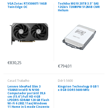
VGA Zotac RTX5060TI 16GB
Toshiba MG10 20TB 3.5" SAS
Twin Edge OC
12Gb/s 7200RPM 512MiB CMR
Helium
€830,25
€794,01
Casa E Trabalho
Ddr 5 5600
Lenovo IdeaPad Slim 3
Kingston Technology 8 GB 1
15IAN8 Intel® N N100
x 8 GB DDR5 5600 MHz
Computador portátil 39,6
cm (15.6") Full HD 4 GB
LPDDR5-SDRAM 128 GB Flash
Wi-Fi 6 (802.11ax) Windows
11 Home in S mode Cinzento