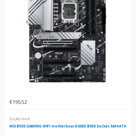
€190,52
Socket Am4
MSI B550 GAMING WIFI motherboard AMD B550 Socket AM4 ATX