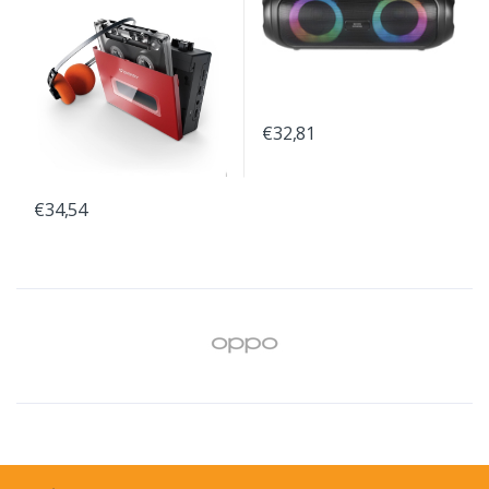
€32,81
€34,54