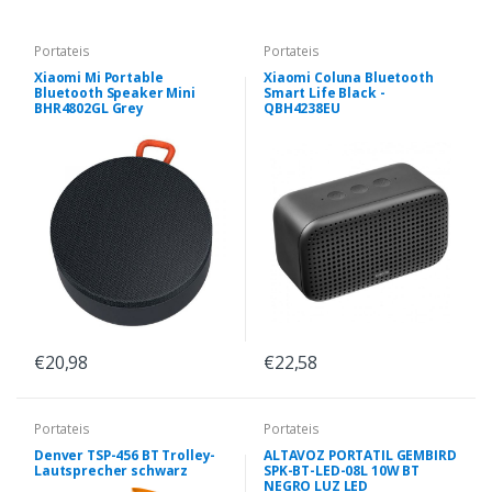
Portateis
Portateis
Xiaomi Mi Portable
Xiaomi Coluna Bluetooth
Bluetooth Speaker Mini
Smart Life Black -
BHR4802GL Grey
QBH4238EU
€20,98
€22,58
Portateis
Portateis
Denver TSP-456 BT Trolley-
ALTAVOZ PORTATIL GEMBIRD
Lautsprecher schwarz
SPK-BT-LED-08L 10W BT
NEGRO LUZ LED