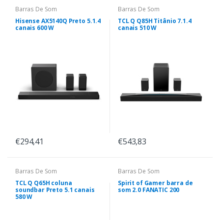
Barras De Som
Barras De Som
Hisense AX5140Q Preto 5.1.4
TCL Q Q85H Titânio 7.1.4
canais 600 W
canais 510 W
€294,41
€543,83
Barras De Som
Barras De Som
TCL Q Q65H coluna
Spirit of Gamer barra de
soundbar Preto 5.1 canais
som 2.0 FANATIC 200
580 W