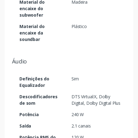
Material do
Madeira
encaixe do
subwoofer
Material do
Plástico
encaixe da
soundbar
Áudio
Definições do
Sim
Equalizador
Descodificadores
DTS Virtual:X, Dolby
de som
Digital, Dolby Digital Plus
Potência
240 W
Saída
2.1 canais
Potência RMS do
120 W