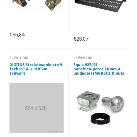
€56,84
€28,07
Prateleiras
Prateleiras
DIGITUS Steckdosenleiste 9-
Equip 922491
fach 19" Alu. 1HE 2m
parafuso/porca 16 mm 4
schwarz
unidade(s) M6 Bolts & nuts