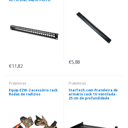
€5,88
€11,82
Prateleiras
Prateleiras
Equip EZW-2 acessório rack
StarTech.com Prateleira de
Rodas de rodízios
armário rack 1U ventilada -
25 cm de profundidade