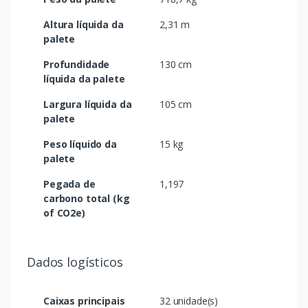
Altura líquida da
2,31 m
palete
Profundidade
130 cm
líquida da palete
Largura líquida da
105 cm
palete
Peso líquido da
15 kg
palete
Pegada de
1,197
carbono total (kg
of CO2e)
Dados logísticos
Caixas principais
32 unidade(s)