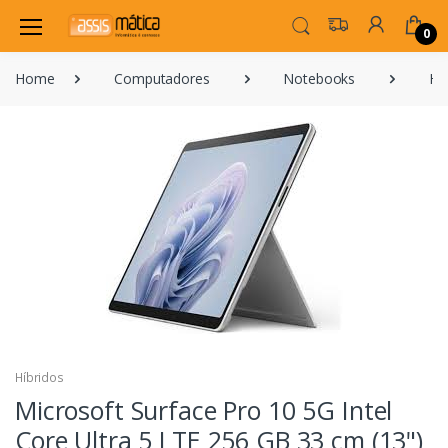
0
Home
Computadores
Notebooks
Hí
Híbridos
Microsoft Surface Pro 10 5G Intel
Core Ultra 5 LTE 256 GB 33 cm (13")