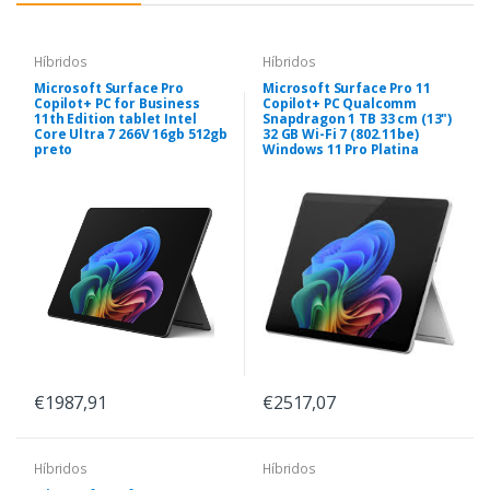
Híbridos
Híbridos
Microsoft Surface Pro
Microsoft Surface Pro 11
Copilot+ PC for Business
Copilot+ PC Qualcomm
11th Edition tablet Intel
Snapdragon 1 TB 33 cm (13")
Core Ultra 7 266V 16gb 512gb
32 GB Wi-Fi 7 (802.11be)
preto
Windows 11 Pro Platina
€1987,91
€2517,07
Híbridos
Híbridos