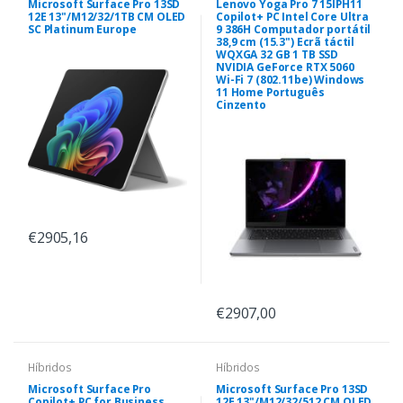
Microsoft Surface Pro 13SD
Lenovo Yoga Pro 7 15IPH11
12E 13"/M12/32/1TB CM OLED
Copilot+ PC Intel Core Ultra
SC Platinum Europe
9 386H Computador portátil
38,9 cm (15.3") Ecrã táctil
WQXGA 32 GB 1 TB SSD
NVIDIA GeForce RTX 5060
Wi-Fi 7 (802.11be) Windows
11 Home Português
Cinzento
€2905,16
€2907,00
Híbridos
Híbridos
Microsoft Surface Pro
Microsoft Surface Pro 13SD
Copilot+ PC for Business
12E 13"/M12/32/512 CM OLED