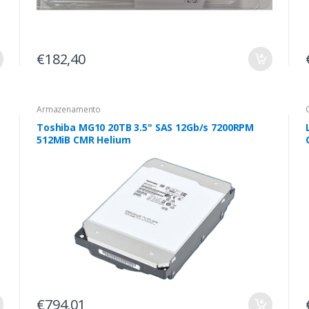
€182,40
Armazenamento
Toshiba MG10 20TB 3.5" SAS 12Gb/s 7200RPM
512MiB CMR Helium
€794,01