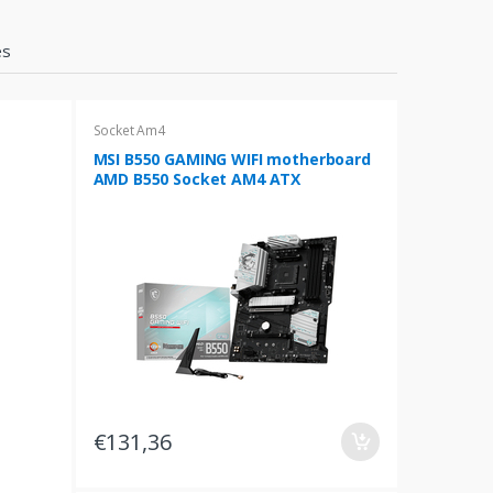
es
Socket Am4
MSI B550 GAMING WIFI motherboard
AMD B550 Socket AM4 ATX
€131,36