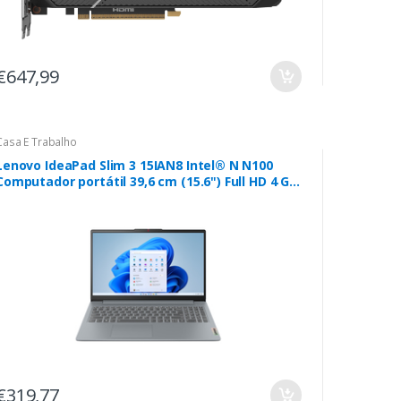
€647,99
Casa E Trabalho
Lenovo IdeaPad Slim 3 15IAN8 Intel® N N100
Computador portátil 39,6 cm (15.6") Full HD 4 GB
LPDDR5-SDRAM 128 GB Flash Wi-Fi 6 (802.11ax)
Windows 11 Home in S mode Cinzento
€319,77