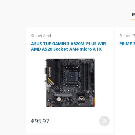
Products Grid
M
Socket Am4
Socket 1
ASUS TUF GAMING A520M-PLUS WIFI
PRIME Z
AMD A520 Socket AM4 micro ATX
€95,97