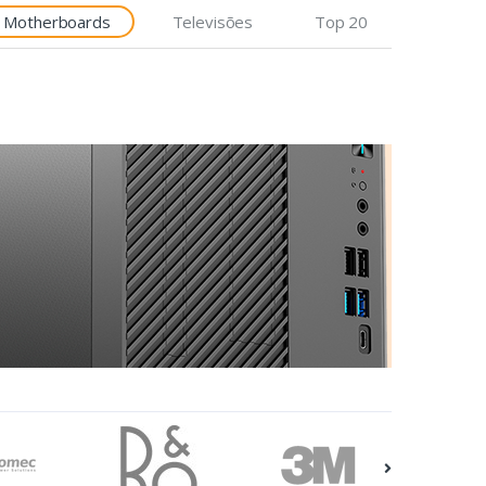
Motherboards
Televisões
Top 20
Etiquetas
Epson Premium, 76mm x
35m, 163 g/m²
€7,92