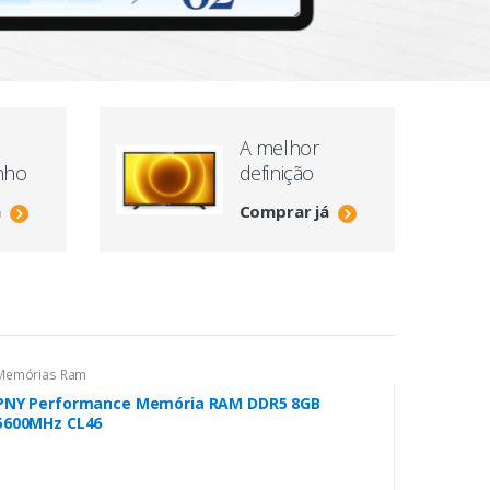
V
A melhor
nho
definição
á
Comprar já
Memórias Ram
PNY Performance Memória RAM DDR5 8GB
5600MHz CL46