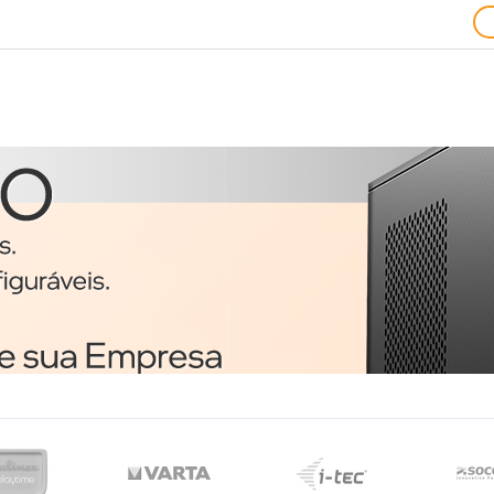
Ratos
1
Trust 24657 rato
o
Ambidestro USB Type-A
Ótico 1200 DPI
€3,51