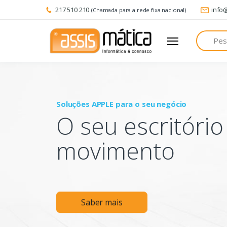
217 510 210
info
(Chamada para a rede fixa nacional)
Pesquisa
Soluções APPLE para o seu negócio
O seu escritóri
movimento
Saber mais