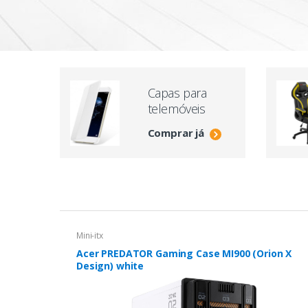
Capas para
telemóveis
Comprar já
Mini-itx
Acer PREDATOR Gaming Case MI900 (Orion X
Design) white