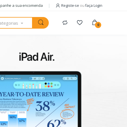
panhe a sua encomenda
Registe-se
ou
faça Login
ategorias
0
Pack com
AM
+ 
usa