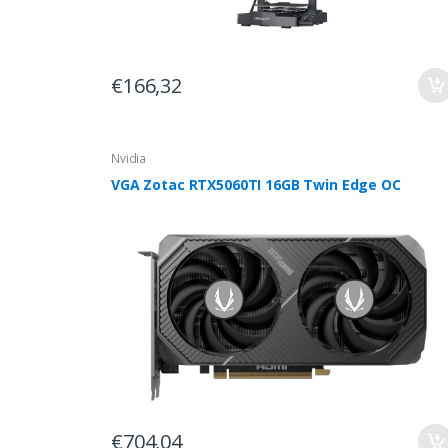
€166,32
Nvidia
VGA Zotac RTX5060TI 16GB Twin Edge OC
€704,04