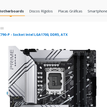
otherboards
Discos Rígidos
Placas Gráficas
Smartphon
700
790-P - Socket Intel LGA1700, DDR5, ATX