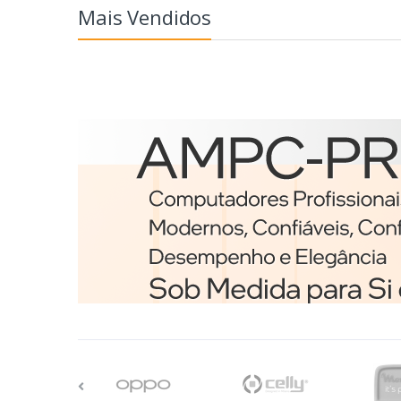
Mais Vendidos
Etiquetas
Brother BCS-1J074102-12
etiqueta para impressã
Branco
€98,75