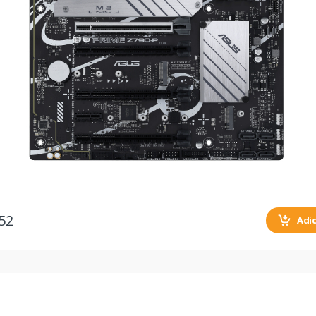
52
Adi