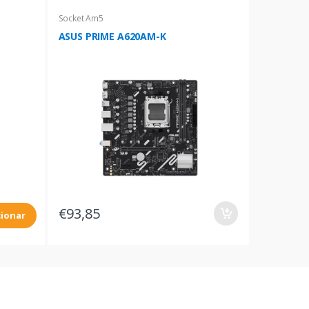
Socket Am5
ASUS PRIME A620AM-K
€93,85
cionar