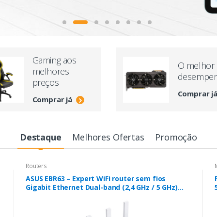
Gaming aos
O melhor
melhores
desempe
preços
Comprar j
Comprar já
Destaque
Melhores Ofertas
Promoção
Routers
ASUS EBR63 – Expert WiFi router sem fios
Gigabit Ethernet Dual-band (2,4 GHz / 5 GHz)
Branco