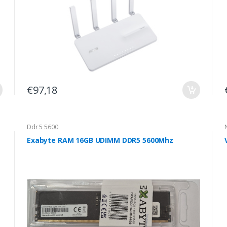
€97,18
Ddr 5 5600
Exabyte RAM 16GB UDIMM DDR5 5600Mhz