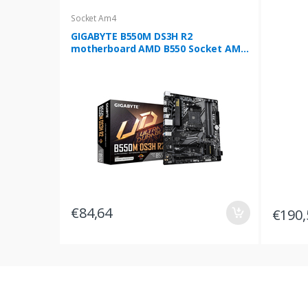
Socket Am4
GIGABYTE B550M DS3H R2
motherboard AMD B550 Socket AM4
micro ATX
€84,64
€190,