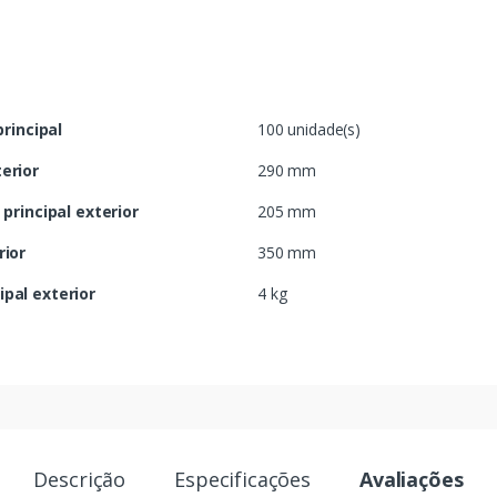
rincipal
100 unidade(s)
terior
290 mm
rincipal exterior
205 mm
rior
350 mm
ipal exterior
4 kg
Descrição
Especificações
Avaliações