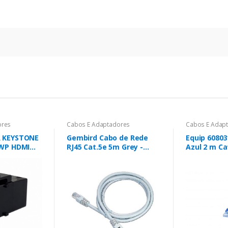
ores
Cabos E Adaptadores
Cabos E Adap
 KEYSTONE
Gembird Cabo de Rede
Equip 60803
WP HDMI
RJ45 Cat.5e 5m Grey -
Azul 2 m Ca
 FEMEA,
PP12-5M
STP)