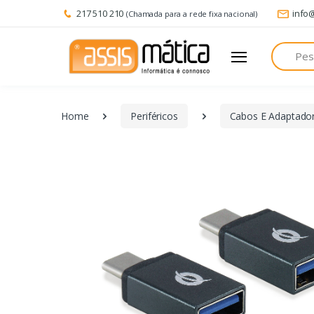
217 510 210
info
(Chamada para a rede fixa nacional)
Pesquisa
Home
Periféricos
Cabos E Adaptado