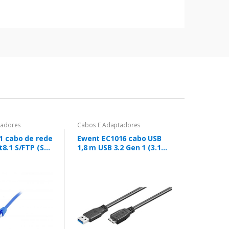
tadores
Cabos E Adaptadores
1 cabo de rede
Ewent EC1016 cabo USB
t8.1 S/FTP (S-
1,8 m USB 3.2 Gen 1 (3.1
Gen 1) USB A Micro-USB B
Preto