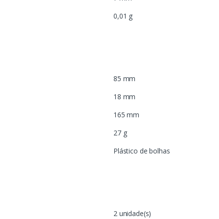
0,01 g
85 mm
18 mm
165 mm
27 g
Plástico de bolhas
2 unidade(s)