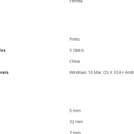
Fêmea
Preto
dos
5 Gbit/s
China
veis
Windows 10 Mac OS X 10.6+ Andr
5 mm
32 mm
7 mm