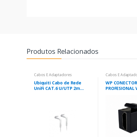
Produtos Relacionados
Cabos E Adaptadores
Cabos E Adaptad
Ubiquiti Cabo de Rede
WP CONECTOR
UniFi CAT.6 U/UTP 2m
PROFESIONAL 
Branco
FEMEA A HDMI
PRETO