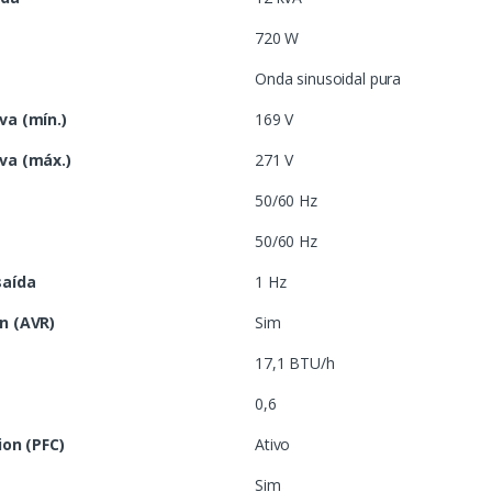
720 W
Onda sinusoidal pura
va (mín.)
169 V
va (máx.)
271 V
50/60 Hz
50/60 Hz
saída
1 Hz
n (AVR)
Sim
17,1 BTU/h
0,6
ion (PFC)
Ativo
Sim