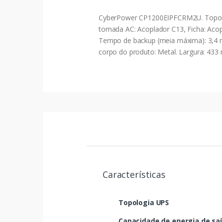
CyberPower CP1200EIPFCRM2U. Topologia
tomada AC: Acoplador C13, Ficha: Acop
Tempo de backup (meia máxima): 3,4 m
corpo do produto: Metal. Largura: 43
Características
Topologia UPS
Capacidade de energia de sa