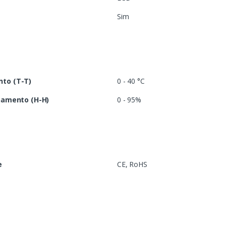
Sim
to (T-T)
0 - 40 °C
namento (H-H)
0 - 95%
e
CE, RoHS