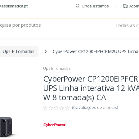
@assismatica.pt
Onde estamos
Acom
Todas as c
Ups E Tomadas
CyberPower CP1200EIPFCRM2U UPS Linha in
Ups E Tomadas
CyberPower CP1200EIPFC
UPS Linha interativa 12 kV
W 8 tomada(s) CA
(0 avaliações de clientes)