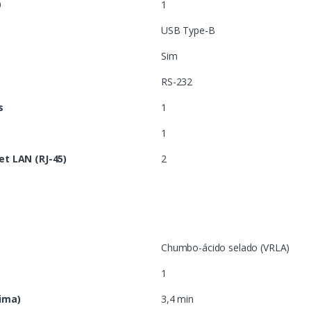
0
1
USB Type-B
Sim
RS-232
s
1
1
t LAN (RJ-45)
2
Chumbo-ácido selado (VRLA)
1
ima)
3,4 min