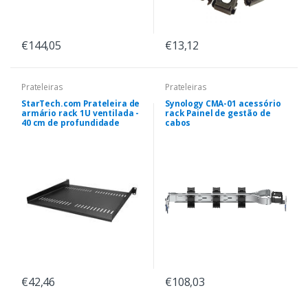
€144,05
€13,12
Prateleiras
Prateleiras
StarTech.com Prateleira de
Synology CMA-01 acessório
armário rack 1U ventilada -
rack Painel de gestão de
40 cm de profundidade
cabos
€42,46
€108,03