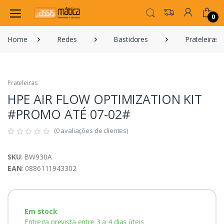
0
Home
Redes
Bastidores
Prateleiras
Prateleiras
HPE AIR FLOW OPTIMIZATION KIT
#PROMO ATÉ 07-02#
(0 avaliações de clientes)
SKU
: BW930A
EAN
: 0886111943302
Em stock
Entrega prevista entre 3 a 4 dias úteis