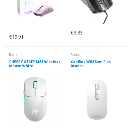
€3,33
€19,91
Ratos
Ratos
CHERRY XTRFY M68 Wireless
CoolBox W02 Sem Fios
Mouse White
Branco