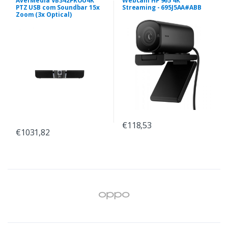
AverMedia VB342PROU4K
Webcam HP 965 4K
PTZ USB com Soundbar 15x
Streaming - 695J5AA#ABB
Zoom (3x Optical)
€118,53
€1031,82