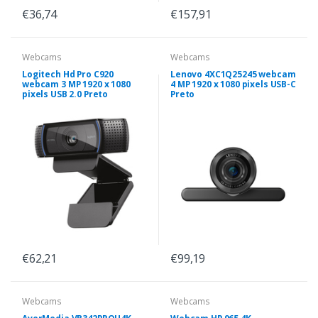
€36,74
€157,91
Webcams
Webcams
Logitech Hd Pro C920
Lenovo 4XC1Q25245 webcam
webcam 3 MP 1920 x 1080
4 MP 1920 x 1080 pixels USB-C
pixels USB 2.0 Preto
Preto
€62,21
€99,19
Webcams
Webcams