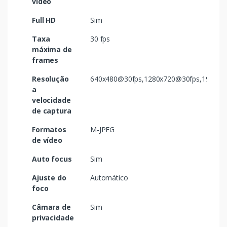
vídeo
Full HD
Sim
Taxa
30 fps
máxima de
frames
Resolução
640x480@30fps,1280x720@30fps,1920x1
a
velocidade
de captura
Formatos
M-JPEG
de vídeo
Auto focus
Sim
Ajuste do
Automático
foco
Câmara de
Sim
privacidade