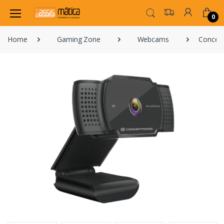
0
Home
Gaming Zone
Webcams
Concept