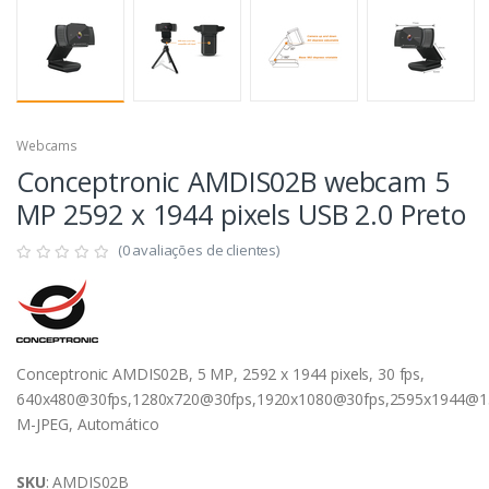
Webcams
Conceptronic AMDIS02B webcam 5
MP 2592 x 1944 pixels USB 2.0 Preto
(0 avaliações de clientes)
Conceptronic AMDIS02B, 5 MP, 2592 x 1944 pixels, 30 fps,
640x480@30fps,1280x720@30fps,1920x1080@30fps,2595x1944@15
M-JPEG, Automático
SKU
: AMDIS02B