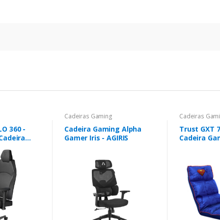
Cadeiras Gaming
Cadeiras Gam
O 360 -
Cadeira Gaming Alpha
Trust GXT 
Cadeira
Gamer Iris - AGIRIS
Cadeira Ga
omica
acolchoado