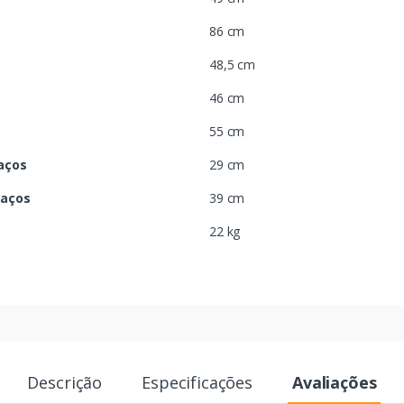
86 cm
48,5 cm
46 cm
55 cm
aços
29 cm
raços
39 cm
22 kg
Descrição
Especificações
Avaliações