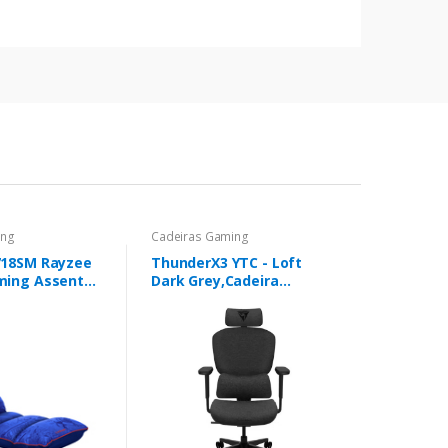
ing
Cadeiras Gaming
718SM Rayzee
ThunderX3 YTC - Loft
ming Assento
Dark Grey,Cadeira
 Azul
Gaming Ergonomica