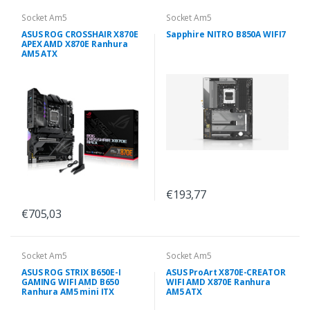
Socket Am5
Socket Am5
ASUS ROG CROSSHAIR X870E
Sapphire NITRO B850A WIFI7
APEX AMD X870E Ranhura
AM5 ATX
€193,77
€705,03
Socket Am5
Socket Am5
ASUS ROG STRIX B650E-I
ASUS ProArt X870E-CREATOR
GAMING WIFI AMD B650
WIFI AMD X870E Ranhura
Ranhura AM5 mini ITX
AM5 ATX