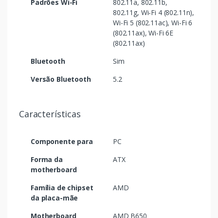
Padrões Wi-Fi
802.11a, 802.11b,
802.11g, Wi-Fi 4 (802.11n),
Wi-Fi 5 (802.11ac), Wi-Fi 6
(802.11ax), Wi-Fi 6E
(802.11ax)
Bluetooth
Sim
Versão Bluetooth
5.2
Características
Componente para
PC
Forma da
ATX
motherboard
Família de chipset
AMD
da placa-mãe
Motherboard
AMD B650