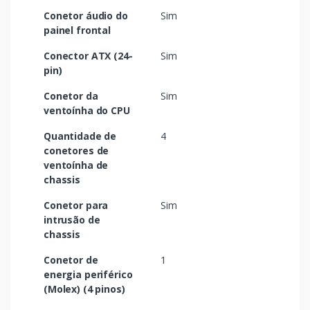
Conetor áudio do
Sim
painel frontal
Conector ATX (24-
Sim
pin)
Conetor da
Sim
ventoínha do CPU
Quantidade de
4
conetores de
ventoínha de
chassis
Conetor para
Sim
intrusão de
chassis
Conetor de
1
energia periférico
(Molex) (4 pinos)