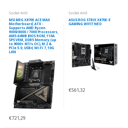
Socket Am5
Socket Am5
MSI MEG X870E ACE MAX
ASUS ROG STRIX X870E-E
Motherboard, ATX -
GAMING WIFI7 NEO
Supports AMD Ryzen
9000/8000 / 7000 Processors,
AM5-64MB BIOS ROM, 110A
SPS VRM, DDR5 Memory (up
to 9000+ MT/s OC), M.2 &
PCIe 5.0, USB4, Wi-Fi 7, 10G
LAN
€561,32
€721,29