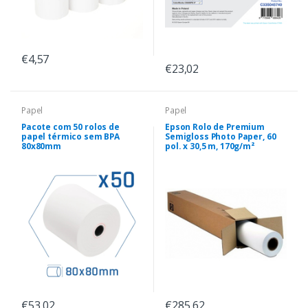
€4,57
€23,02
Papel
Papel
Pacote com 50 rolos de
Epson Rolo de Premium
papel térmico sem BPA
Semigloss Photo Paper, 60
80x80mm
pol. x 30,5 m, 170g/m²
€53,02
€285,62