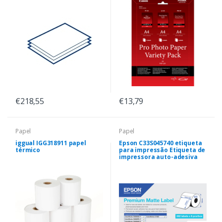
€218,55
€13,79
Papel
Papel
iggual IGG318911 papel
Epson C33S045740 etiqueta
térmico
para impressão Etiqueta de
impressora auto-adesiva