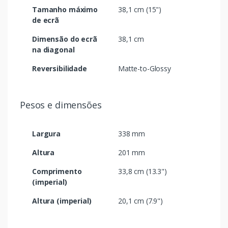
Tamanho máximo
38,1 cm (15")
de ecrã
Dimensão do ecrã
38,1 cm
na diagonal
Reversibilidade
Matte-to-Glossy
Pesos e dimensões
Largura
338 mm
Altura
201 mm
Comprimento
33,8 cm (13.3")
(imperial)
Altura (imperial)
20,1 cm (7.9")