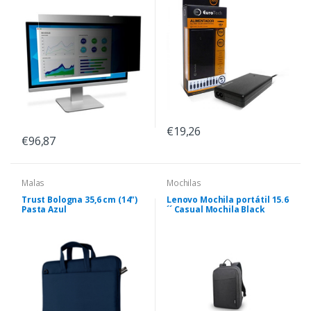
€19,26
€96,87
Malas
Mochilas
Trust Bologna 35,6 cm (14")
Lenovo Mochila portátil 15.6
Pasta Azul
´´ Casual Mochila Black