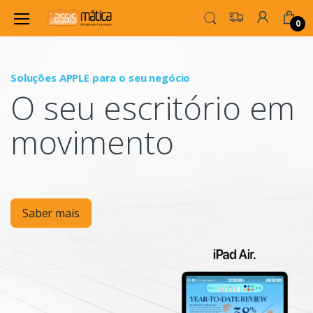
0
Soluções APPLE para o seu negócio
P
O seu escritório em
Mo
movimento
Saber mais