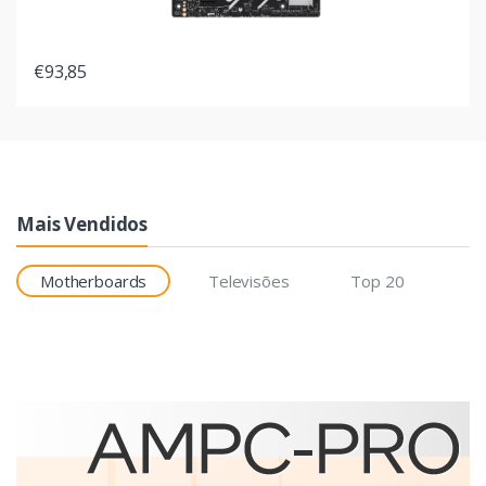
€93,85
Mais Vendidos
Motherboards
Televisões
Top 20
Etiquetas
Brother BCS-1J074102-121
etiqueta para impressão