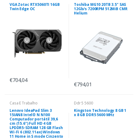
VGA Zotac RTX5060TI 16GB
Toshiba MG10 20TB 3.5" SAS
Twin Edge OC
12Gb/s 7200RPM 512MiB CMR
Helium
€704,04
€794,01
Casa E Trabalho
Ddr 5 5600
Lenovo IdeaPad Slim 3
Kingston Technology 8 GB 1
15IAN8 Intel® N N100
x 8 GB DDR5 5600 MHz
Computador portátil 39,6
cm (15.6") Full HD 4 GB
LPDDR5-SDRAM 128 GB Flash
Wi-Fi 6 (802.11ax) Windows
11 Home in S mode Cinzento