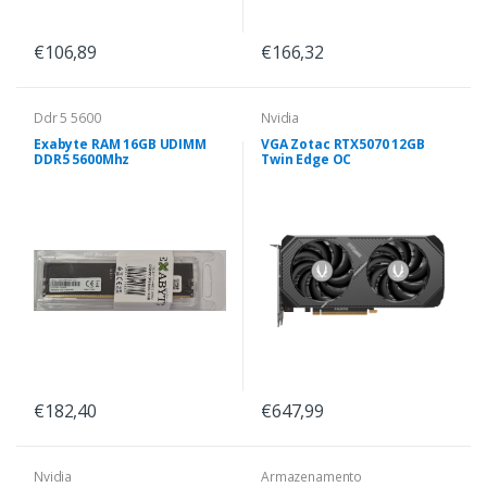
€106,89
€166,32
Ddr 5 5600
Nvidia
Exabyte RAM 16GB UDIMM
VGA Zotac RTX5070 12GB
DDR5 5600Mhz
Twin Edge OC
€182,40
€647,99
Nvidia
Armazenamento