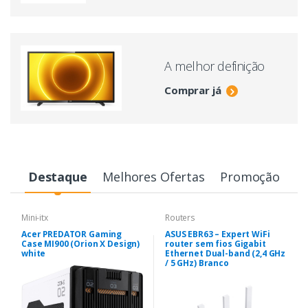
A melhor definição
Comprar já
Destaque
Melhores Ofertas
Promoção
Mini-itx
Routers
Acer PREDATOR Gaming
ASUS EBR63 – Expert WiFi
Case MI900 (Orion X Design)
router sem fios Gigabit
white
Ethernet Dual-band (2,4 GHz
/ 5 GHz) Branco