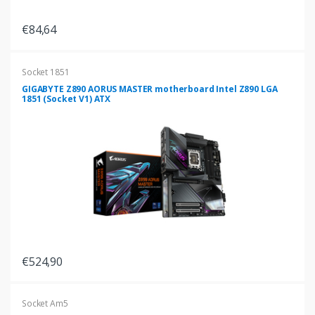
€84,64
Socket 1851
GIGABYTE Z890 AORUS MASTER motherboard Intel Z890 LGA
1851 (Socket V1) ATX
€524,90
Socket Am5