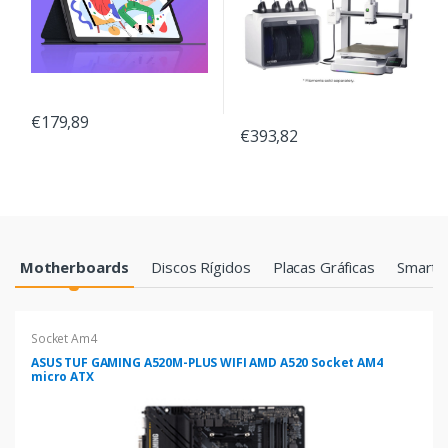
€179,89
€393,82
Products Grid
Motherboards
Discos Rígidos
Placas Gráficas
Smartp
Socket Am4
ASUS TUF GAMING A520M-PLUS WIFI AMD A520 Socket AM4
micro ATX