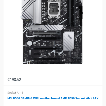
€190,52
Socket Am4
MSI B550 GAMING WIFI motherboard AMD B550 Socket AM4 ATX