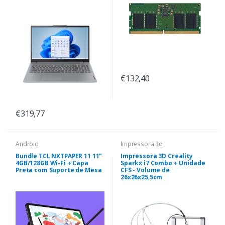
€132,40
€319,77
Android
Impressora 3d
Bundle TCL NXTPAPER 11 11"
Impressora 3D Creality
4GB/128GB Wi-Fi + Capa
Sparkx i7 Combo + Unidade
Preta com Suporte de Mesa
CFS - Volume de
26x26x25,5cm