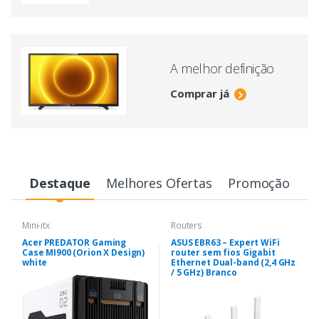
A melhor definição
Comprar já
Destaque
Melhores Ofertas
Promoção
Mini-itx
Routers
Acer PREDATOR Gaming
ASUS EBR63 – Expert WiFi
Case MI900 (Orion X Design)
router sem fios Gigabit
white
Ethernet Dual-band (2,4 GHz
/ 5 GHz) Branco