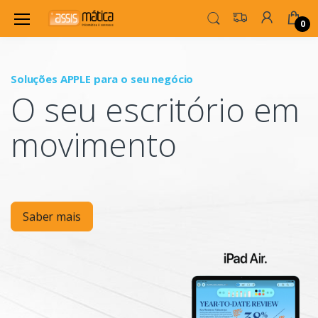
0
Soluções APPLE para o seu negócio
P
O seu escritório em
Mo
movimento
Saber mais