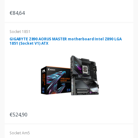
€84,64
Socket 1851
GIGABYTE Z890 AORUS MASTER motherboard Intel Z890 LGA
1851 (Socket V1) ATX
€524,90
Socket Am5