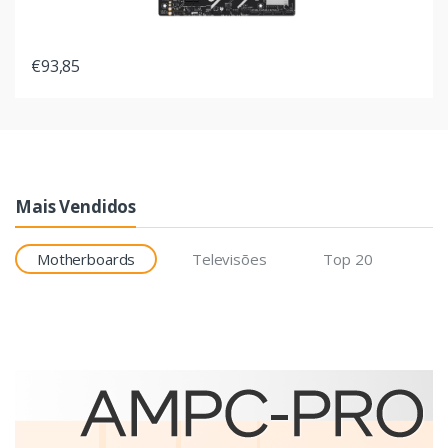
€93,85
Mais Vendidos
Motherboards
Televisões
Top 20
Etiquetas
Brother BCS-1J074102-121
etiqueta para impressão