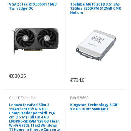
VGA Zotac RTX5060TI 16GB
Toshiba MG10 20TB 3.5" SAS
Twin Edge OC
12Gb/s 7200RPM 512MiB CMR
Helium
€830,25
€794,01
Casa E Trabalho
Ddr 5 5600
Lenovo IdeaPad Slim 3
Kingston Technology 8 GB 1
15IAN8 Intel® N N100
x 8 GB DDR5 5600 MHz
Computador portátil 39,6
cm (15.6") Full HD 4 GB
LPDDR5-SDRAM 128 GB Flash
Wi-Fi 6 (802.11ax) Windows
11 Home in S mode Cinzento