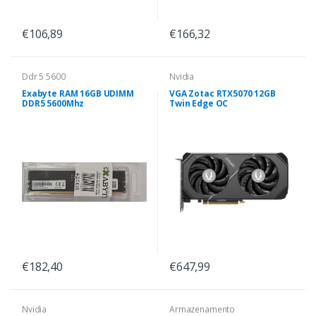
€106,89
€166,32
Ddr 5 5600
Nvidia
Exabyte RAM 16GB UDIMM
VGA Zotac RTX5070 12GB
DDR5 5600Mhz
Twin Edge OC
€182,40
€647,99
Nvidia
Armazenamento