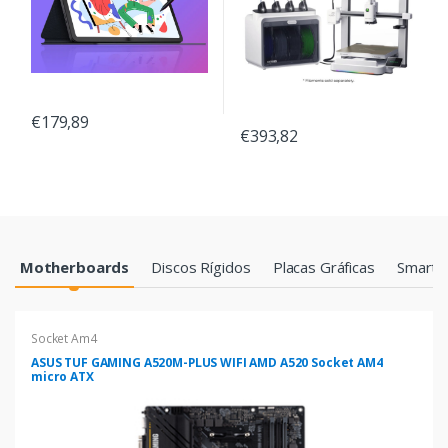
€179,89
€393,82
Products Grid
Motherboards
Discos Rígidos
Placas Gráficas
Smartp
Socket Am4
ASUS TUF GAMING A520M-PLUS WIFI AMD A520 Socket AM4
micro ATX