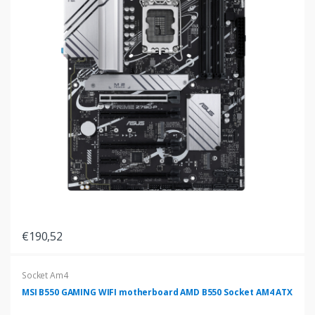
€190,52
Socket Am4
MSI B550 GAMING WIFI motherboard AMD B550 Socket AM4 ATX