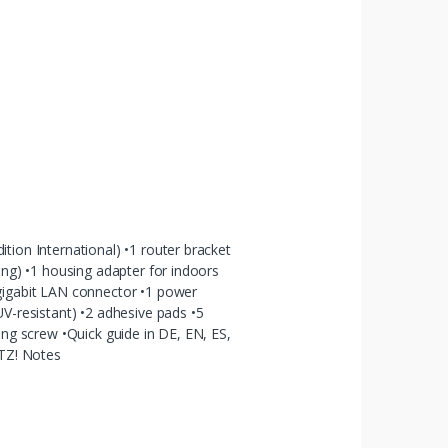
tion International) •1 router bracket
ing) •1 housing adapter for indoors
gigabit LAN connector •1 power
UV-resistant) •2 adhesive pads •5
ing screw •Quick guide in DE, EN, ES,
ITZ! Notes