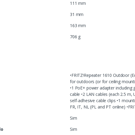
111 mm
31 mm
163 mm
706 g
•FRITZ!Repeater 1610 Outdoor (Edi
for outdoors (or for ceiling mount
•1 PoE+ power adapter including 
cable •2 LAN cables (each 2.5 m, 
self-adhesive cable clips •1 mount
FR, IT, NL (PL and PT online) •FR
Sim
do
Sim