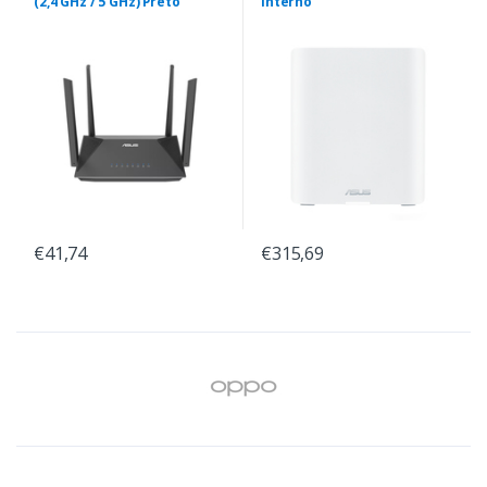
(2,4 GHz / 5 GHz) Preto
Interno
€41,74
€315,69