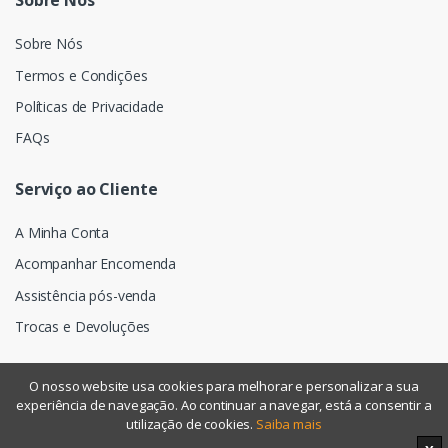
Sobre Nós
Sobre Nós
Termos e Condições
Políticas de Privacidade
FAQs
Serviço ao Cliente
A Minha Conta
Acompanhar Encomenda
Assistência pós-venda
Trocas e Devoluções
O nosso website usa cookies para melhorar e personalizar a sua
experiência de navegação. Ao continuar a navegar, está a consentir a
©
Assismática
- Todos os direitos reservados
utilização de cookies.
Saiba mais