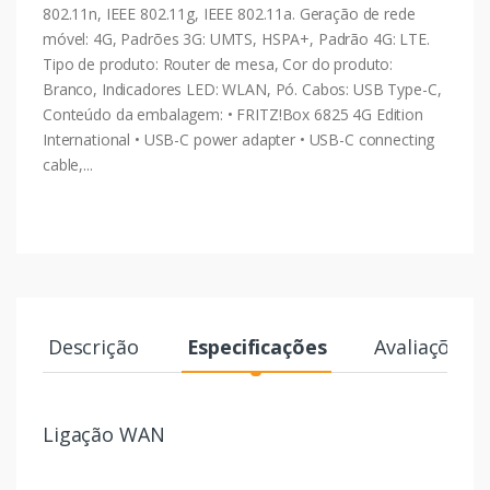
802.11n, IEEE 802.11g, IEEE 802.11a. Geração de rede
móvel: 4G, Padrões 3G: UMTS, HSPA+, Padrão 4G: LTE.
Tipo de produto: Router de mesa, Cor do produto:
Branco, Indicadores LED: WLAN, Pó. Cabos: USB Type-C,
Conteúdo da embalagem: • FRITZ!Box 6825 4G Edition
International • USB-C power adapter • USB-C connecting
cable,...
Descrição
Especificações
Avaliações
Ligação WAN