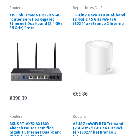
Routers
Repetidores De Sinal
TP-Link Omada DR3220v-4G
TP-Link Deco X10 Dual-band
router sem fios Gigabit
(2,4 GHz / 5 GHz) Wi-Fi 6
Ethernet Dual-band (2,4 GHz
(802.11ax) Branco 2 Interno
/ 5 GHz) Preto
€65,86
€398,39
Routers
Routers
ASUS RT-AX52 AX1800
ASUS ZenWiFi BT8 Tri-band
AiMesh router sem fios
(2.4 GHz / 5 GHz / 6 GHz) Wi-
Gigabit Ethernet Dual-band
Fi 7 (802.11be) Branco 3