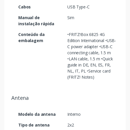
Cabos
USB Type-C
Manual de
Sim
instalação rápida
Conteúdo da
•FRITZ!Box 6825 4G
embalagem
Edition International •USB-
C power adapter •USB-C
connecting cable, 1.5 m
•LAN cable, 1.5 m •Quick
guide in DE, EN, ES, FR,
NL, IT, PL •Service card
(FRITZ! Notes)
Antena
Modelo da antena
Interno
Tipo de antena
2x2