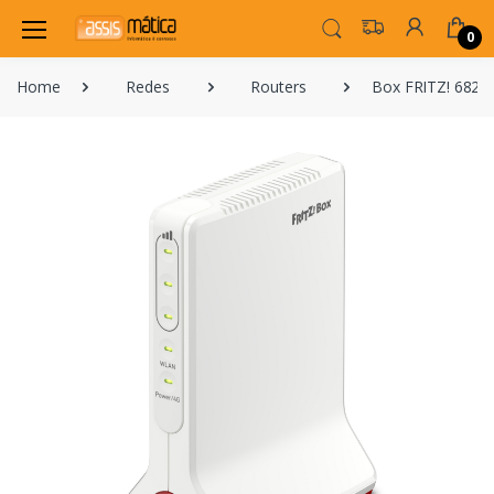
0
Home
Redes
Routers
Box FRITZ! 6825 4